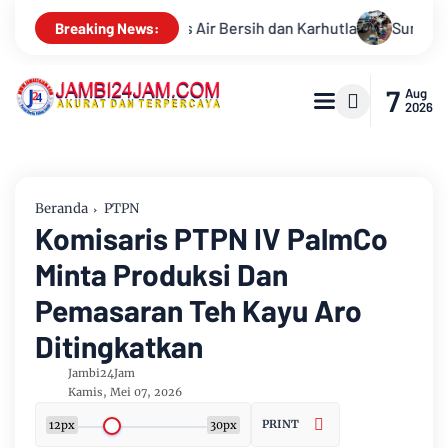
utla
Sungai Batanghari Surut Akibat Kemarau, Pasokan Air B
Breaking News:
7
Aug
2026
Beranda
PTPN
Komisaris PTPN IV PalmCo
Minta Produksi Dan
Pemasaran Teh Kayu Aro
Ditingkatkan
Jambi24Jam
Kamis, Mei 07, 2026
PRINT
12px
30px