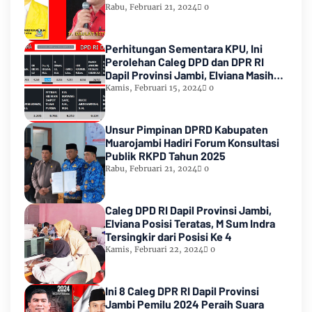
Rabu, Februari 21, 2024
0
Perhitungan Sementara KPU, Ini
Perolehan Caleg DPD dan DPR RI
Dapil Provinsi Jambi, Elviana Masih
Urutan Kedua Teratas
Kamis, Februari 15, 2024
0
Unsur Pimpinan DPRD Kabupaten
Muarojambi Hadiri Forum Konsultasi
Publik RKPD Tahun 2025
Rabu, Februari 21, 2024
0
Caleg DPD RI Dapil Provinsi Jambi,
Elviana Posisi Teratas, M Sum Indra
Tersingkir dari Posisi Ke 4
Kamis, Februari 22, 2024
0
Ini 8 Caleg DPR RI Dapil Provinsi
Jambi Pemilu 2024 Peraih Suara