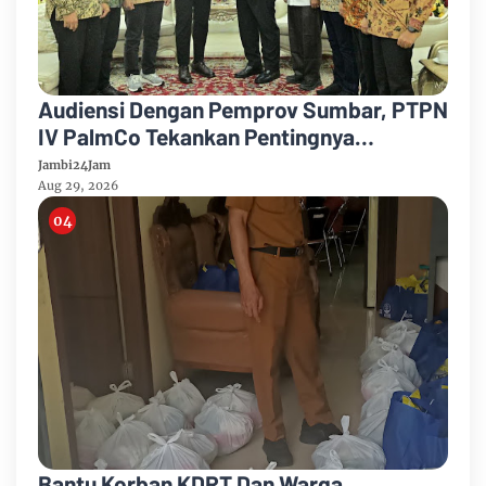
Audiensi Dengan Pemprov Sumbar, PTPN
IV PalmCo Tekankan Pentingnya
Harmonisasi Operasional Kebun
Jambi24Jam
Aug 29, 2026
Bantu Korban KDRT Dan Warga