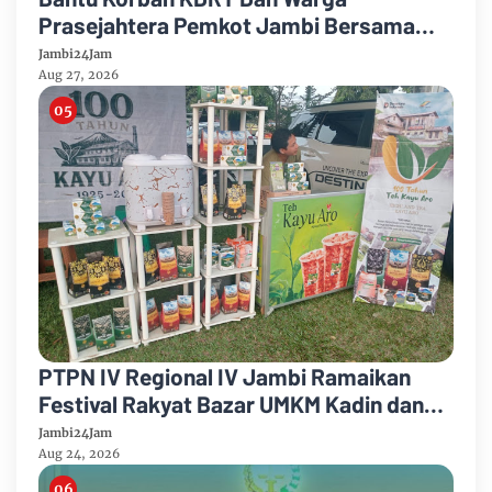
Prasejahtera Pemkot Jambi Bersama
PTPN IV Regional IV Salurkan Paket
Jambi24Jam
Sembako
Aug 27, 2026
PTPN IV Regional IV Jambi Ramaikan
Festival Rakyat Bazar UMKM Kadin dan
Korem 042/Garuda Putih
Jambi24Jam
Aug 24, 2026