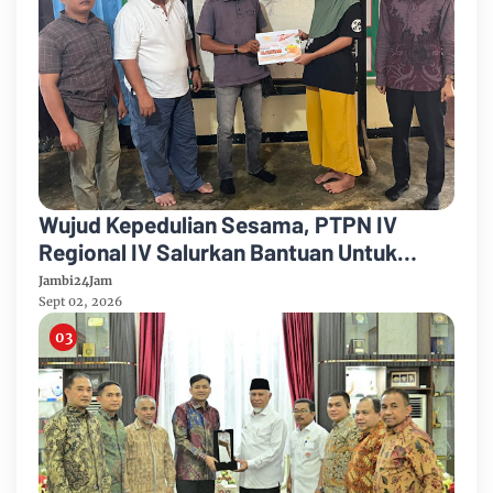
Wujud Kepedulian Sesama, PTPN IV
Regional IV Salurkan Bantuan Untuk
Pengobatan Putri Karyawan Pemanen
Jambi24Jam
Sept 02, 2026