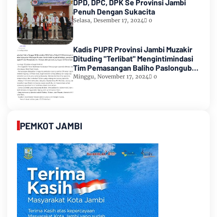
DPD, DPC, DPK Se Provinsi Jambi
Penuh Dengan Sukacita
Selasa, Desember 17, 2024
0
Kadis PUPR Provinsi Jambi Muzakir
Dituding "Terlibat" Mengintimindasi
Tim Pemasangan Baliho Paslongub
Romi-Sudirman
Minggu, November 17, 2024
0
PEMKOT JAMBI