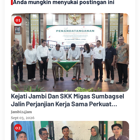
Anda mungkin menyukai postingan ini
Kejati Jambi Dan SKK Migas Sumbagsel
Jalin Perjanjian Kerja Sama Perkuat
Kepastian Hukum
Jambi24Jam
Sept 03, 2026