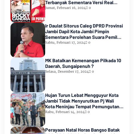
Terbanyak Sementara Versi Real
Count KPU RI
Jumat, Februari 16, 2024
0
Ir Daulat Sitorus Caleg DPRD Provinsi
Jambi Dapil Kota Jambi Pimpin
Sementara Perolehan Suara Pemilu
2024
Sabtu, Februari 17, 2024
0
MK Batalkan Kemenangan Pilkada 10
Daerah, Sungaipenuh ?
Selasa, Desember 17, 2024
0
Hujan Turun Lebat Mengguyur Kota
Jambi Tidak Menyurutkan Pj Wali
Kota Meninjau Tempat Pemungutan
Suara Pemilu 2024
Rabu, Februari 14, 2024
0
Perayaan Natal Horas Bangso Batak