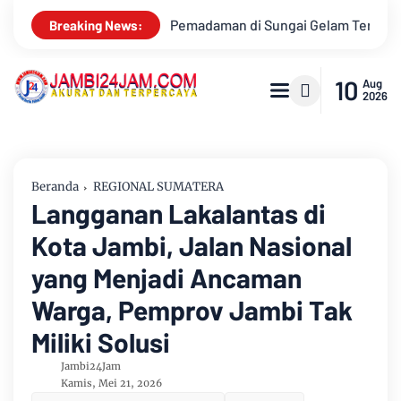
man di Sungai Gelam Terus Dikebut
Konser Bangso Batak Jam
Breaking News:
10
Aug
2026
Beranda
REGIONAL SUMATERA
Langganan Lakalantas di
Kota Jambi, Jalan Nasional
yang Menjadi Ancaman
Warga, Pemprov Jambi Tak
Miliki Solusi
Jambi24Jam
Kamis, Mei 21, 2026