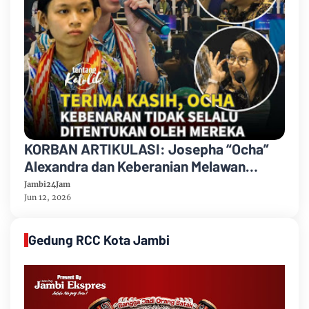
KORBAN ARTIKULASI: Josepha “Ocha”
Alexandra dan Keberanian Melawan
Ketidakadilan di Panggung Nasional
Jambi24Jam
Jun 12, 2026
Gedung RCC Kota Jambi