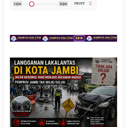
PRINT
12px
30px