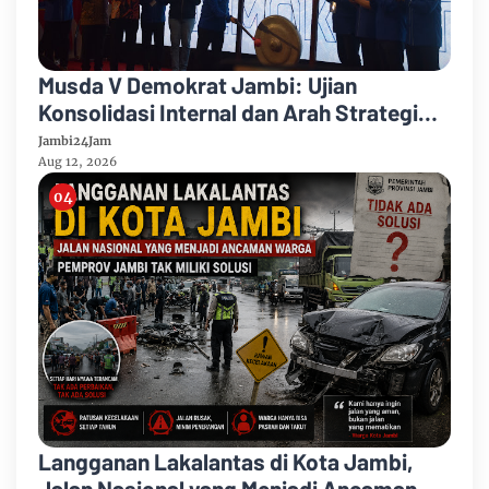
Musda V Demokrat Jambi: Ujian
Konsolidasi Internal dan Arah Strategi
Politik 2026–2031, Ahmad Fauzi Ansori
Jambi24Jam
Calon Ketua
Aug 12, 2026
Langganan Lakalantas di Kota Jambi,
Jalan Nasional yang Menjadi Ancaman