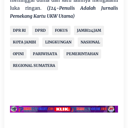
meninggal dunia dan satu lainnya mengalami
luka ringan.
(J24-Penulis Adalah Jurnalis
Pemekang Kartu UKW Utama)
DPR RI
DPRD
FOKUS
JAMBI24JAM
KOTA JAMBI
LINGKUNGAN
NASIONAL
OPINI
PARIWISATA
PEMERINTAHAN
REGIONAL SUMATERA