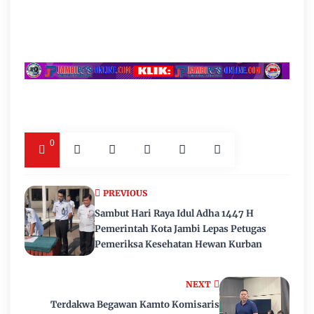
0
PREVIOUS
Sambut Hari Raya Idul Adha 1447 H
Pemerintah Kota Jambi Lepas Petugas
Pemeriksa Kesehatan Hewan Kurban
NEXT
Terdakwa Begawan Kamto Komisaris