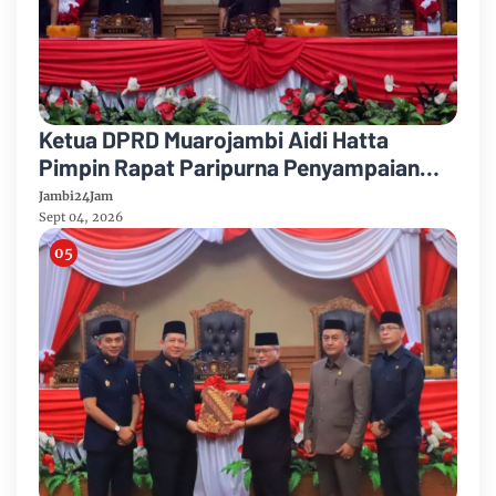
Ketua DPRD Muarojambi Aidi Hatta
Pimpin Rapat Paripurna Penyampaian
Rancangan Perubahan KUA-PPAS Tahun
Jambi24Jam
Anggaran 2026
Sept 04, 2026