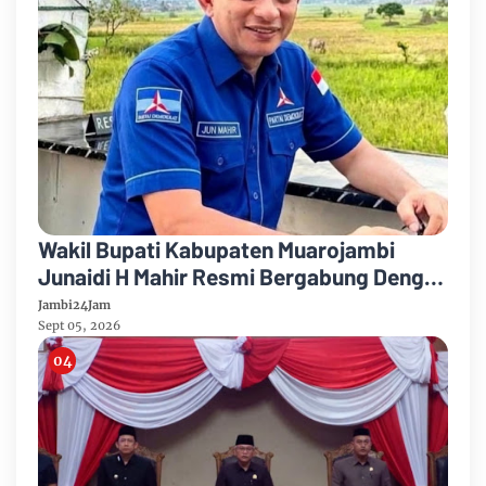
Wakil Bupati Kabupaten Muarojambi
Junaidi H Mahir Resmi Bergabung Dengan
Partai Demikrat
Jambi24Jam
Sept 05, 2026