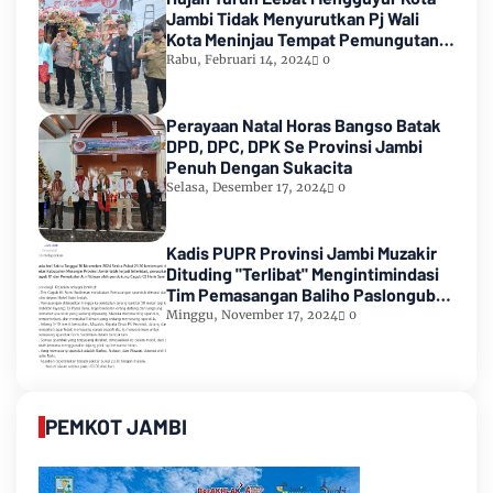
Jambi Tidak Menyurutkan Pj Wali
Kota Meninjau Tempat Pemungutan
Suara Pemilu 2024
Rabu, Februari 14, 2024
0
Perayaan Natal Horas Bangso Batak
DPD, DPC, DPK Se Provinsi Jambi
Penuh Dengan Sukacita
Selasa, Desember 17, 2024
0
Kadis PUPR Provinsi Jambi Muzakir
Dituding "Terlibat" Mengintimindasi
Tim Pemasangan Baliho Paslongub
Romi-Sudirman
Minggu, November 17, 2024
0
PEMKOT JAMBI