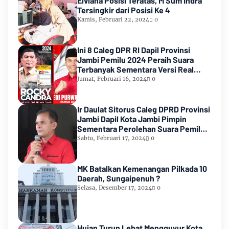
Elviana Posisi Teratas, M Sum Indra
Tersingkir dari Posisi Ke 4
Kamis, Februari 22, 2024
0
Ini 8 Caleg DPR RI Dapil Provinsi
Jambi Pemilu 2024 Peraih Suara
Terbanyak Sementara Versi Real
Count KPU RI
Jumat, Februari 16, 2024
0
Ir Daulat Sitorus Caleg DPRD Provinsi
Jambi Dapil Kota Jambi Pimpin
Sementara Perolehan Suara Pemilu
2024
Sabtu, Februari 17, 2024
0
MK Batalkan Kemenangan Pilkada 10
Daerah, Sungaipenuh ?
Selasa, Desember 17, 2024
0
Hujan Turun Lebat Mengguyur Kota