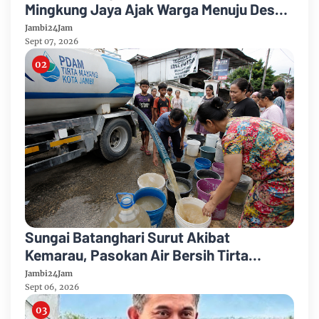
Mingkung Jaya Ajak Warga Menuju Desa
Mandiri 2026
Jambi24Jam
Sept 07, 2026
Sungai Batanghari Surut Akibat
Kemarau, Pasokan Air Bersih Tirta
Mayang Jambi Keruh
Jambi24Jam
Sept 06, 2026