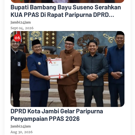
Bupati Bambang Bayu Suseno Serahkan
KUA PPAS Di Rapat Paripurna DPRD
Muarojambi
Jambi24Jam
Sept 04, 2026
DPRD Kota Jambi Gelar Paripurna
Penyampaian PPAS 2026
Jambi24Jam
Aug 30, 2026