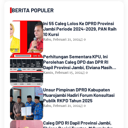
BERITA POPULER
Ini 55 Caleg Lolos Ke DPRD Provinsi
Jambi Periode 2024-2029, PAN Raih
10 Kursi
Rabu, Februari 21, 2024
0
Perhitungan Sementara KPU, Ini
Perolehan Caleg DPD dan DPR RI
Dapil Provinsi Jambi, Elviana Masih
Urutan Kedua Teratas
Kamis, Februari 15, 2024
0
Unsur Pimpinan DPRD Kabupaten
Muarojambi Hadiri Forum Konsultasi
Publik RKPD Tahun 2025
Rabu, Februari 21, 2024
0
Caleg DPD RI Dapil Provinsi Jambi,