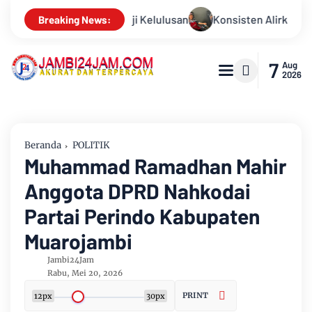
n Alirkan Kepedulian, Sinsen Gelar Donor Darah ke-23 dalam Per
Breaking News:
7
Aug
2026
Beranda
POLITIK
Muhammad Ramadhan Mahir
Anggota DPRD Nahkodai
Partai Perindo Kabupaten
Muarojambi
Jambi24Jam
Rabu, Mei 20, 2026
PRINT
12px
30px