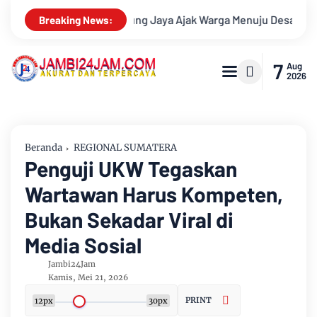
ju Desa Mandiri 2026
Pemkab Muarojambi Mediasi Konflik PT
Breaking News:
7
Aug
2026
Beranda
REGIONAL SUMATERA
Penguji UKW Tegaskan
Wartawan Harus Kompeten,
Bukan Sekadar Viral di
Media Sosial
Jambi24Jam
Kamis, Mei 21, 2026
PRINT
12px
30px