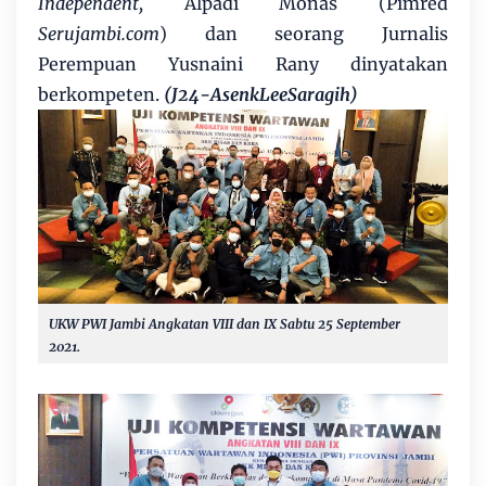
Independent,
Alpadi Monas (Pimred
Serujambi.com
) dan seorang Jurnalis
Perempuan Yusnaini Rany dinyatakan
berkompeten.
(J24-AsenkLeeSaragih)
UKW PWI Jambi Angkatan VIII dan IX Sabtu 25 September
2021.