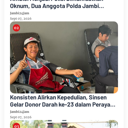
Oknum, Dua Anggota Polda Jambi
Diduga Tipu Calon Bintara dengan Janji
Jambi24Jam
Kelulusan
Sept 07, 2026
Konsisten Alirkan Kepedulian, Sinsen
Gelar Donor Darah ke-23 dalam Perayaan
Anniversary Sinsen
Jambi24Jam
Sept 07, 2026