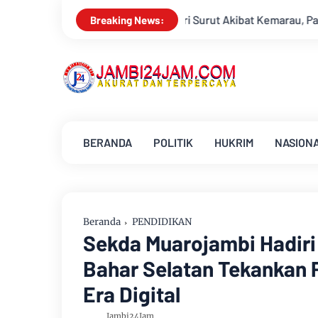
i Surut Akibat Kemarau, Pasokan Air Bersih Tirta Mayang Jambi
Breaking News:
BERANDA
POLITIK
HUKRIM
NASION
Beranda
PENDIDIKAN
Sekda Muarojambi Hadiri 
Bahar Selatan Tekankan 
Era Digital
Jambi24Jam