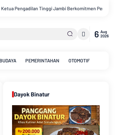
rkomitmen Perkuat Sinergitas Penegakan Hukum
Bupati Kabup
6
Aug
2026
 BUDAYA
PEMERINTAHAN
OTOMOTIF
Dayok Binatur