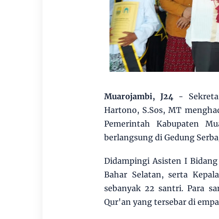
Muarojambi, J24
- Sekret
Hartono, S.Sos, MT menghad
Pemerintah Kabupaten Mua
berlangsung di Gedung Serbag
Didampingi Asisten I Bidan
Bahar Selatan, serta Kepa
sebanyak 22 santri. Para s
Qur'an yang tersebar di empa