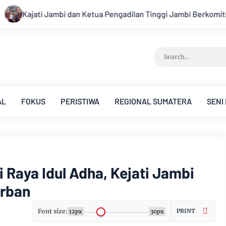
an Tinggi Jambi Berkomitmen Perkuat Sinergitas Penegakan Huk
AL
FOKUS
PERISTIWA
REGIONAL SUMATERA
SENI
 Raya Idul Adha, Kejati Jambi
urban
Font size:
PRINT
12px
30px