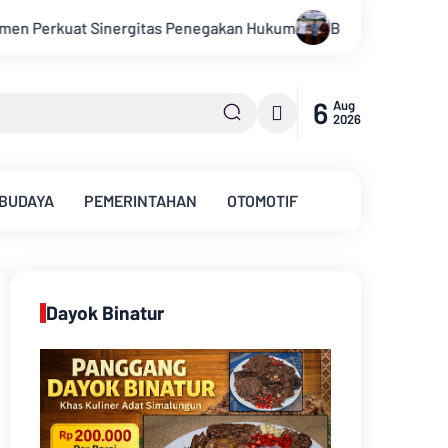
um
Bupati Kabupaten Muarojambi Buka Verifikasi Faktual Ca
6
Aug
2026
 BUDAYA
PEMERINTAHAN
OTOMOTIF
Dayok Binatur