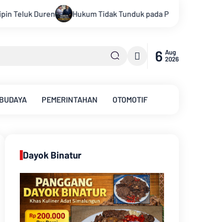
a Persepsi: Kritik Terhadap Monopoli Kebenaran oleh Media dan
6
Aug
2026
 BUDAYA
PEMERINTAHAN
OTOMOTIF
Dayok Binatur