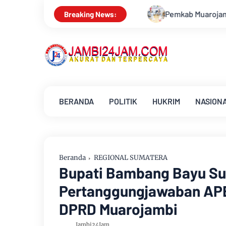
Pemkab Muarojambi Mediasi Konflik PT Sinar Agro Tenera Ung
Breaking News:
BERANDA
POLITIK
HUKRIM
NASION
Beranda
REGIONAL SUMATERA
Bupati Bambang Bayu S
Pertanggungjawaban APB
DPRD Muarojambi
Jambi24Jam