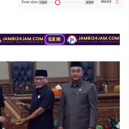
Font size:
PRINT
12px
30px