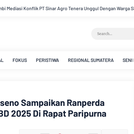
gul Dengan Warga Sipin Teluk Duren
Hukum Tidak Tunduk pad
AL
FOKUS
PERISTIWA
REGIONAL SUMATERA
SENI
useno Sampaikan Ranperda
D 2025 Di Rapat Paripurna