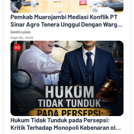
Pemkab Muarojambi Mediasi Konflik PT
Sinar Agro Tenera Unggul Dengan Warga
Sipin Teluk Duren
Jambi24Jam
Sept 06, 2026
Hukum Tidak Tunduk pada Persepsi:
Kritik Terhadap Monopoli Kebenaran oleh