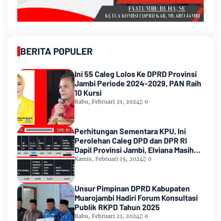
BERITA POPULER
Ini 55 Caleg Lolos Ke DPRD Provinsi
Jambi Periode 2024-2029, PAN Raih
10 Kursi
Rabu, Februari 21, 2024
0
Perhitungan Sementara KPU, Ini
Perolehan Caleg DPD dan DPR RI
Dapil Provinsi Jambi, Elviana Masih
Urutan Kedua Teratas
Kamis, Februari 15, 2024
0
Unsur Pimpinan DPRD Kabupaten
Muarojambi Hadiri Forum Konsultasi
Publik RKPD Tahun 2025
Rabu, Februari 21, 2024
0