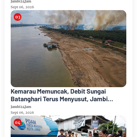
Media dan Aktivis
Jambi24Jam
Sept 06, 2026
Kemarau Memuncak, Debit Sungai
Batanghari Terus Menyusut, Jambi
Hadapi Ancaman Krisis Air Bersih dan
Jambi24Jam
Karhutla
Sept 06, 2026