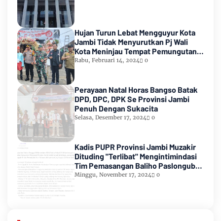
Hujan Turun Lebat Mengguyur Kota
Jambi Tidak Menyurutkan Pj Wali
Kota Meninjau Tempat Pemungutan
Suara Pemilu 2024
Rabu, Februari 14, 2024
0
Perayaan Natal Horas Bangso Batak
DPD, DPC, DPK Se Provinsi Jambi
Penuh Dengan Sukacita
Selasa, Desember 17, 2024
0
Kadis PUPR Provinsi Jambi Muzakir
Dituding "Terlibat" Mengintimindasi
Tim Pemasangan Baliho Paslongub
Romi-Sudirman
Minggu, November 17, 2024
0