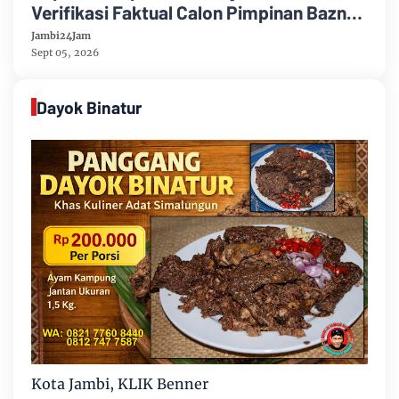
Verifikasi Faktual Calon Pimpinan Baznas
Tahun 2026-2031
Jambi24Jam
Sept 05, 2026
Dayok Binatur
Kota Jambi, KLIK Benner