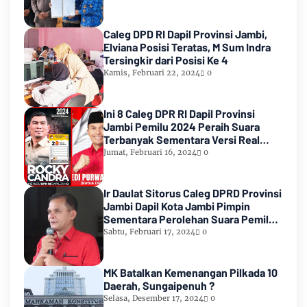
Caleg DPD RI Dapil Provinsi Jambi,
Elviana Posisi Teratas, M Sum Indra
Tersingkir dari Posisi Ke 4
Kamis, Februari 22, 2024
0
Ini 8 Caleg DPR RI Dapil Provinsi
Jambi Pemilu 2024 Peraih Suara
Terbanyak Sementara Versi Real
Count KPU RI
Jumat, Februari 16, 2024
0
Ir Daulat Sitorus Caleg DPRD Provinsi
Jambi Dapil Kota Jambi Pimpin
Sementara Perolehan Suara Pemilu
2024
Sabtu, Februari 17, 2024
0
MK Batalkan Kemenangan Pilkada 10
Daerah, Sungaipenuh ?
Selasa, Desember 17, 2024
0