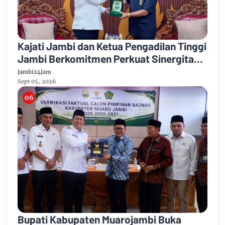
Kajati Jambi dan Ketua Pengadilan Tinggi
Jambi Berkomitmen Perkuat Sinergitas
Penegakan Hukum
Jambi24Jam
Sept 05, 2026
Bupati Kabupaten Muarojambi Buka