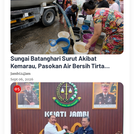
Sungai Batanghari Surut Akibat
Kemarau, Pasokan Air Bersih Tirta
Mayang Jambi Keruh
Jambi24Jam
Sept 06, 2026