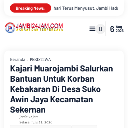
i Hadapi Ancaman Krisis Air Bersih dan Karhutla
Sungai Ba
Breaking News:
6
Aug
2026
Beranda
PERISTIWA
Kajari Muarojambi Salurkan
Bantuan Untuk Korban
Kebakaran Di Desa Suko
Awin Jaya Kecamatan
Sekernan
Jambi24Jam
Selasa, Juni 23, 2026