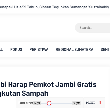
guhkan Semangat “Sustainably Growing”
Festival Band Pelaj
AL
FOKUS
PERISTIWA
REGIONAL SUMATERA
SENI
mbi Harap Pemkot Jambi Gratis
ngkutan Sampah
Font size:
PRINT
12px
30px