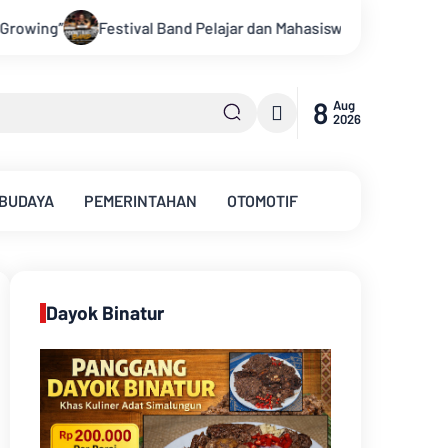
ar dan Mahasiswa OJK Provinsi Jambi 2026, Unjuk Kreativitas di
8
Aug
2026
 BUDAYA
PEMERINTAHAN
OTOMOTIF
Dayok Binatur