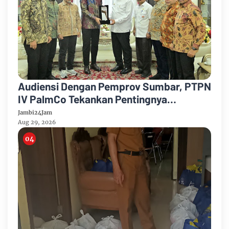
Audiensi Dengan Pemprov Sumbar, PTPN
IV PalmCo Tekankan Pentingnya
Harmonisasi Operasional Kebun
Jambi24Jam
Aug 29, 2026