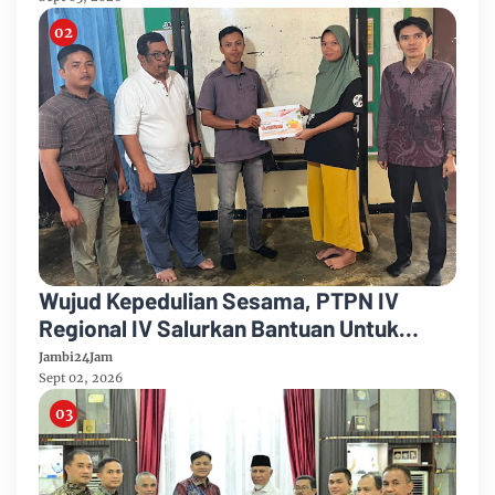
Wujud Kepedulian Sesama, PTPN IV
Regional IV Salurkan Bantuan Untuk
Pengobatan Putri Karyawan Pemanen
Jambi24Jam
Sept 02, 2026