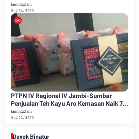
Korem 042/Garuda Putih
Jambi24Jam
Aug 24, 2026
PTPN IV Regional IV Jambi-Sumbar
Penjualan Teh Kayu Aro Kemasan Naik 7
Persen Semester Pertama Tahun 2026
Jambi24Jam
Aug 22, 2026
Dayok Binatur