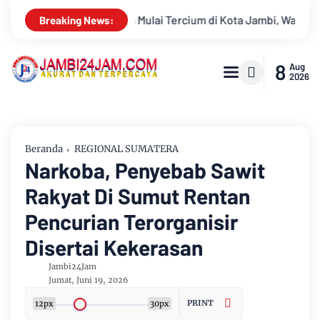
rcium di Kota Jambi, Warga Diminta Waspada Hadapi Puncak Kem
Breaking News:
8
Aug
2026
Beranda
REGIONAL SUMATERA
Narkoba, Penyebab Sawit
Rakyat Di Sumut Rentan
Pencurian Terorganisir
Disertai Kekerasan
Jambi24Jam
Jumat, Juni 19, 2026
PRINT
12px
30px