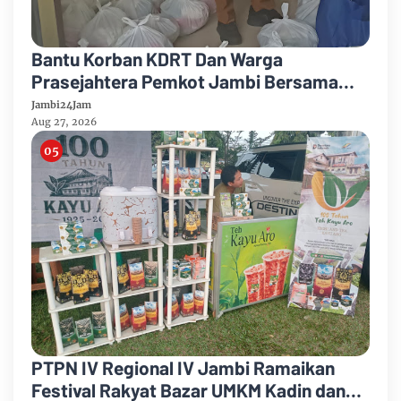
Bantu Korban KDRT Dan Warga
Prasejahtera Pemkot Jambi Bersama
PTPN IV Regional IV Salurkan Paket
Jambi24Jam
Sembako
Aug 27, 2026
PTPN IV Regional IV Jambi Ramaikan
Festival Rakyat Bazar UMKM Kadin dan