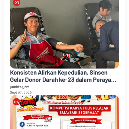
Konsisten Alirkan Kepedulian, Sinsen
Gelar Donor Darah ke-23 dalam Perayaan
Anniversary Sinsen
Jambi24Jam
Sept 07, 2026