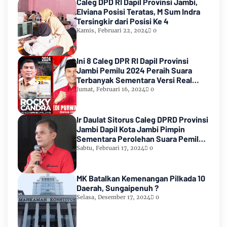
Caleg DPD RI Dapil Provinsi Jambi,
Elviana Posisi Teratas, M Sum Indra
Tersingkir dari Posisi Ke 4
Kamis, Februari 22, 2024
0
Ini 8 Caleg DPR RI Dapil Provinsi
Jambi Pemilu 2024 Peraih Suara
Terbanyak Sementara Versi Real
Count KPU RI
Jumat, Februari 16, 2024
0
Ir Daulat Sitorus Caleg DPRD Provinsi
Jambi Dapil Kota Jambi Pimpin
Sementara Perolehan Suara Pemilu
2024
Sabtu, Februari 17, 2024
0
MK Batalkan Kemenangan Pilkada 10
Daerah, Sungaipenuh ?
Selasa, Desember 17, 2024
0