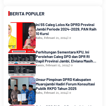
BERITA POPULER
Ini 55 Caleg Lolos Ke DPRD Provinsi
Jambi Periode 2024-2029, PAN Raih
10 Kursi
Rabu, Februari 21, 2024
0
Perhitungan Sementara KPU, Ini
Perolehan Caleg DPD dan DPR RI
Dapil Provinsi Jambi, Elviana Masih
Urutan Kedua Teratas
Kamis, Februari 15, 2024
0
Unsur Pimpinan DPRD Kabupaten
Muarojambi Hadiri Forum Konsultasi
Publik RKPD Tahun 2025
Rabu, Februari 21, 2024
0