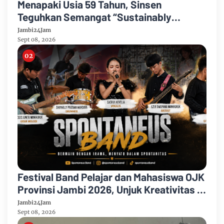
Menapaki Usia 59 Tahun, Sinsen
Teguhkan Semangat “Sustainably
Growing”
Jambi24Jam
Sept 08, 2026
Festival Band Pelajar dan Mahasiswa OJK
Provinsi Jambi 2026, Unjuk Kreativitas di
Taman Banjuran Budayo, Spontaneus
Jambi24Jam
Band Raih Juara 2
Sept 08, 2026