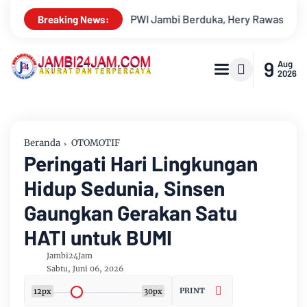
Rawas Mantan Sekretaris PWI Jambi Tutup Usia
Menapaki Us
Breaking News:
9
Aug
2026
Beranda
OTOMOTIF
Peringati Hari Lingkungan
Hidup Sedunia, Sinsen
Gaungkan Gerakan Satu
HATI untuk BUMI
Jambi24Jam
Sabtu, Juni 06, 2026
PRINT
12px
30px