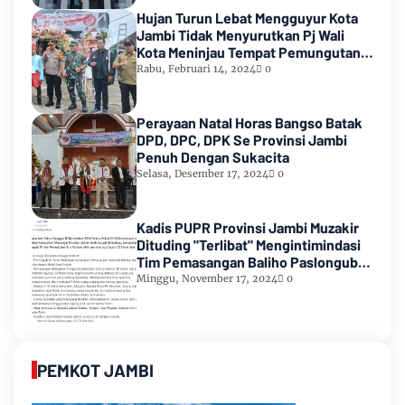
Hujan Turun Lebat Mengguyur Kota
Jambi Tidak Menyurutkan Pj Wali
Kota Meninjau Tempat Pemungutan
Suara Pemilu 2024
Rabu, Februari 14, 2024
0
Perayaan Natal Horas Bangso Batak
DPD, DPC, DPK Se Provinsi Jambi
Penuh Dengan Sukacita
Selasa, Desember 17, 2024
0
Kadis PUPR Provinsi Jambi Muzakir
Dituding "Terlibat" Mengintimindasi
Tim Pemasangan Baliho Paslongub
Romi-Sudirman
Minggu, November 17, 2024
0
PEMKOT JAMBI