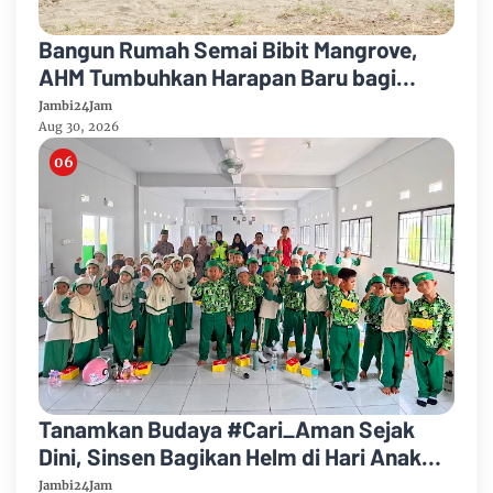
Bangun Rumah Semai Bibit Mangrove,
AHM Tumbuhkan Harapan Baru bagi
Pesisir Karawang
Jambi24Jam
Aug 30, 2026
Tanamkan Budaya #Cari_Aman Sejak
Dini, Sinsen Bagikan Helm di Hari Anak
Nasional 2026
Jambi24Jam