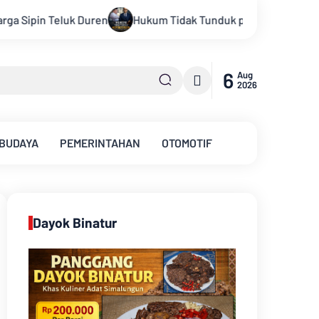
a Persepsi: Kritik Terhadap Monopoli Kebenaran oleh Media dan
6
Aug
2026
 BUDAYA
PEMERINTAHAN
OTOMOTIF
Dayok Binatur