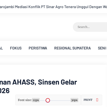
gul Dengan Warga Sipin Teluk Duren
Hukum Tidak Tunduk pad
AL
FOKUS
PERISTIWA
REGIONAL SUMATERA
SENI
nan AHASS, Sinsen Gelar
2026
Font size:
PRINT
12px
30px