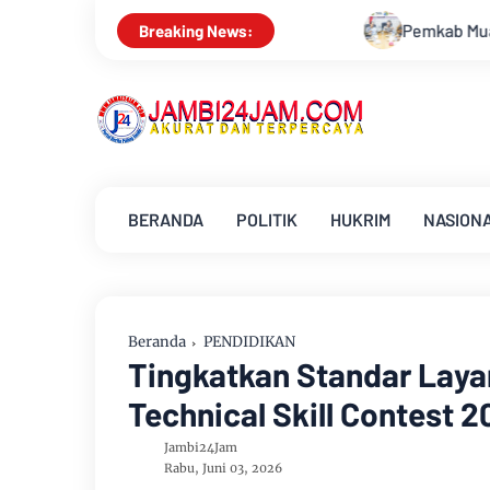
Pemkab Muarojambi Mediasi Konflik PT Sinar Agro Tenera Ung
Breaking News:
BERANDA
POLITIK
HUKRIM
NASION
Beranda
PENDIDIKAN
Tingkatkan Standar Laya
Technical Skill Contest 
Jambi24Jam
Rabu, Juni 03, 2026