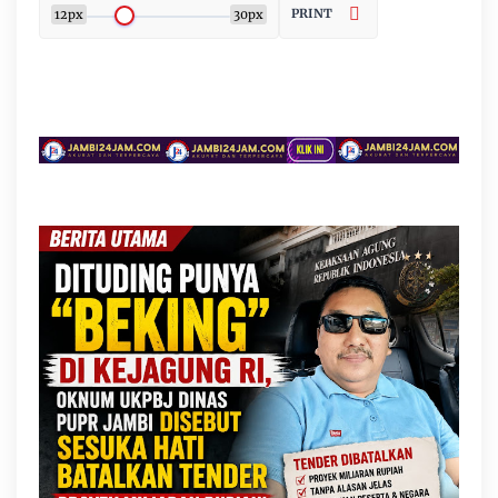
PRINT
12px
30px