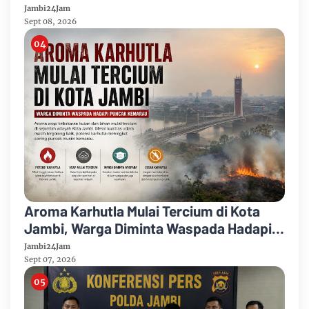
Jambi24Jam
Sept 08, 2026
Aroma Karhutla Mulai Tercium di Kota
Jambi, Warga Diminta Waspada Hadapi
Puncak Kemarau
Jambi24Jam
Sept 07, 2026