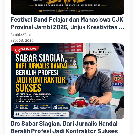
Festival Band Pelajar dan Mahasiswa OJK
Provinsi Jambi 2026, Unjuk Kreativitas di
Taman Banjuran Budayo, Spontaneus
Jambi24Jam
Band Raih Juara 2
Sept 08, 2026
Drs Sabar Siagian, Dari Jurnalis Handal
Beralih Profesi Jadi Kontraktor Sukses