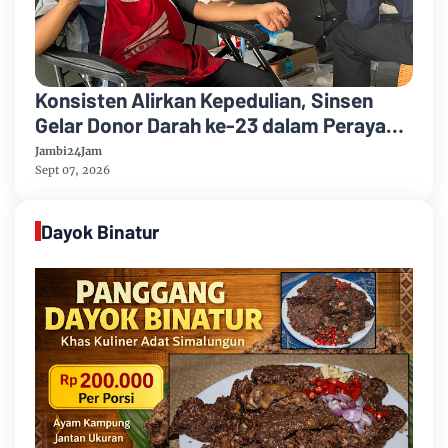
Konsisten Alirkan Kepedulian, Sinsen
Gelar Donor Darah ke-23 dalam Perayaan
Anniversary Sinsen
Jambi24Jam
Sept 07, 2026
Dayok Binatur