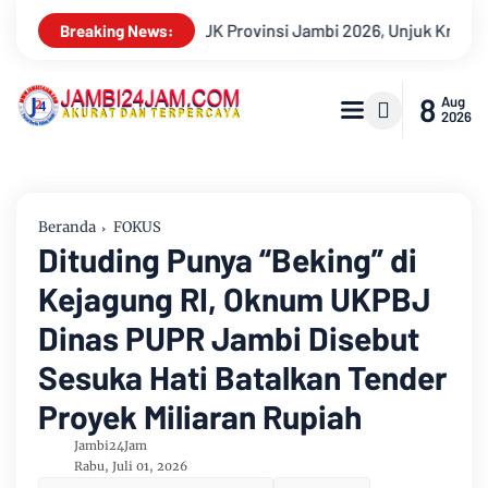
i Jambi 2026, Unjuk Kreativitas di Taman Banjuran Budayo, Spo
Breaking News:
8
Aug
2026
Beranda
FOKUS
Dituding Punya “Beking” di
Kejagung RI, Oknum UKPBJ
Dinas PUPR Jambi Disebut
Sesuka Hati Batalkan Tender
Proyek Miliaran Rupiah
Jambi24Jam
Rabu, Juli 01, 2026