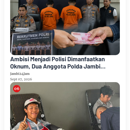
Ambisi Menjadi Polisi Dimanfaatkan
Oknum, Dua Anggota Polda Jambi
Diduga Tipu Calon Bintara dengan Janji
Jambi24Jam
Kelulusan
Sept 07, 2026