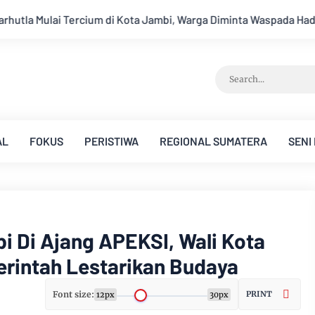
arga Diminta Waspada Hadapi Puncak Kemarau
Ambisi Menjad
AL
FOKUS
PERISTIWA
REGIONAL SUMATERA
SENI
i Di Ajang APEKSI, Wali Kota
rintah Lestarikan Budaya
Font size:
PRINT
12px
30px