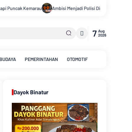
i Polisi Dimanfaatkan Oknum, Dua Anggota Polda Jambi Diduga Ti
7
Aug
2026
 BUDAYA
PEMERINTAHAN
OTOMOTIF
Dayok Binatur