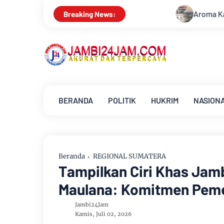
Aroma Karhutla Mulai Tercium di Kota Jambi, W
Breaking News:
BERANDA
POLITIK
HUKRIM
NASION
Beranda
REGIONAL SUMATERA
Tampilkan Ciri Khas Jamb
Maulana: Komitmen Peme
Jambi24Jam
Kamis, Juli 02, 2026