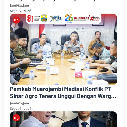
Mandiri 2026
Jambi24Jam
Sept 07, 2026
Pemkab Muarojambi Mediasi Konflik PT
Sinar Agro Tenera Unggul Dengan Warga
Sipin Teluk Duren
Jambi24Jam
Sept 06, 2026