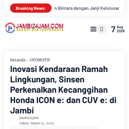
nji Kelulusan
Konsisten Alirkan Kepedulian, Sinsen Gelar D
Breaking News:
7
Aug
2026
Beranda
OTOMOTIF
Inovasi Kendaraan Ramah
Lingkungan, Sinsen
Perkenalkan Kecanggihan
Honda ICON e: dan CUV e: di
Jambi
Jambi24Jam
Sabtu, Maret 15, 2025