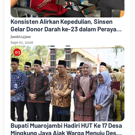
Konsisten Alirkan Kepedulian, Sinsen
Gelar Donor Darah ke-23 dalam Perayaan
Anniversary Sinsen
Jambi24Jam
Sept 07, 2026
Bupati Muarojambi Hadiri HUT Ke 17 Desa
Mingkung Jaya Ajak Warga Menuju Desa