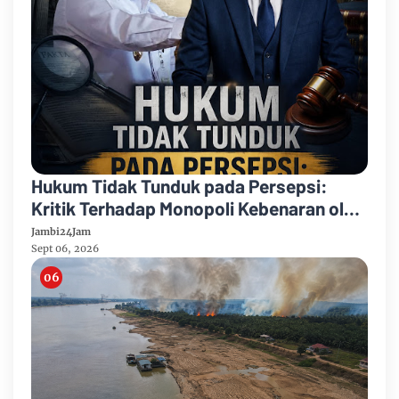
Hukum Tidak Tunduk pada Persepsi:
Kritik Terhadap Monopoli Kebenaran oleh
Media dan Aktivis
Jambi24Jam
Sept 06, 2026