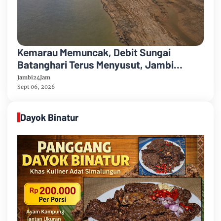
Kemarau Memuncak, Debit Sungai
Batanghari Terus Menyusut, Jambi
Hadapi Ancaman Krisis Air Bersih dan
Jambi24Jam
Karhutla
Sept 06, 2026
Dayok Binatur