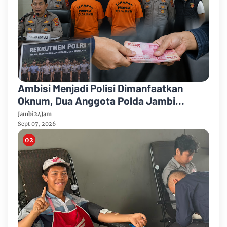
Ambisi Menjadi Polisi Dimanfaatkan
Oknum, Dua Anggota Polda Jambi
Diduga Tipu Calon Bintara dengan Janji
Jambi24Jam
Kelulusan
Sept 07, 2026