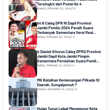
Tersingkir dari Posisi Ke 4
Kamis, Februari 22, 2024
0
Ini 8 Caleg DPR RI Dapil Provinsi
Jambi Pemilu 2024 Peraih Suara
Terbanyak Sementara Versi Real
Count KPU RI
Jumat, Februari 16, 2024
0
Ir Daulat Sitorus Caleg DPRD Provinsi
Jambi Dapil Kota Jambi Pimpin
Sementara Perolehan Suara Pemilu
2024
Sabtu, Februari 17, 2024
0
MK Batalkan Kemenangan Pilkada 10
Daerah, Sungaipenuh ?
Selasa, Desember 17, 2024
0
Hujan Turun Lebat Mengguyur Kota