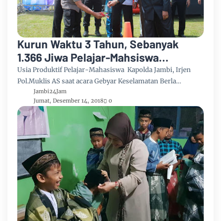
Kurun Waktu 3 Tahun, Sebanyak
1.366 Jiwa Pelajar-Mahsiswa
Meregang Nyawa di Jalanan Jambi
Usia Produktif Pelajar-Mahasiswa Kapolda Jambi, Irjen
Pol.Muklis AS saat acara Gebyar Keselamatan Berla…
Jambi24Jam
Jumat, Desember 14, 2018
0