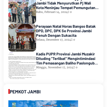
Jambi Tidak Menyurutkan Pj Wali
Kota Meninjau Tempat Pemungutan
Suara Pemilu 2024
Rabu, Februari 14, 2024
0
Perayaan Natal Horas Bangso Batak
DPD, DPC, DPK Se Provinsi Jambi
Penuh Dengan Sukacita
Selasa, Desember 17, 2024
0
Kadis PUPR Provinsi Jambi Muzakir
Dituding "Terlibat" Mengintimindasi
Tim Pemasangan Baliho Paslongub
Romi-Sudirman
Minggu, November 17, 2024
0
PEMKOT JAMBI