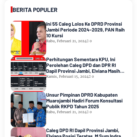
BERITA POPULER
Ini 55 Caleg Lolos Ke DPRD Provinsi
Jambi Periode 2024-2029, PAN Raih
10 Kursi
Rabu, Februari 21, 2024
0
Perhitungan Sementara KPU, Ini
Perolehan Caleg DPD dan DPR RI
Dapil Provinsi Jambi, Elviana Masih
Urutan Kedua Teratas
Kamis, Februari 15, 2024
0
Unsur Pimpinan DPRD Kabupaten
Muarojambi Hadiri Forum Konsultasi
Publik RKPD Tahun 2025
Rabu, Februari 21, 2024
0
Caleg DPD RI Dapil Provinsi Jambi,
Elviana Posisi Teratas, M Sum Indra