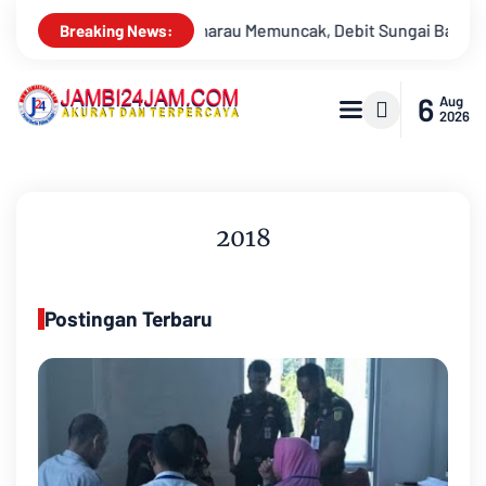
 Batanghari Terus Menyusut, Jambi Hadapi Ancaman Krisis Air 
Breaking News:
6
Aug
2026
2018
Postingan Terbaru