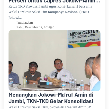
Persen Untuk Capres Jokowi-Amin
di Provinsi Jambi
Ketua TKD Provinsi Jambi Agus Roni (kanan) bersama
Wakil Direktur Saksi Tim Kampanye Nasional (TKN)
Jokowi…
Jambi24Jam
Rabu, Desember 12, 2018
0
Menangkan Jokowi-Ma’ruf Amin di
Jambi, TKN-TKD Gelar Konsolidasi
Wakil Direktur Saksi TKN Jokowi-KH Ma’ruf Amin, M.