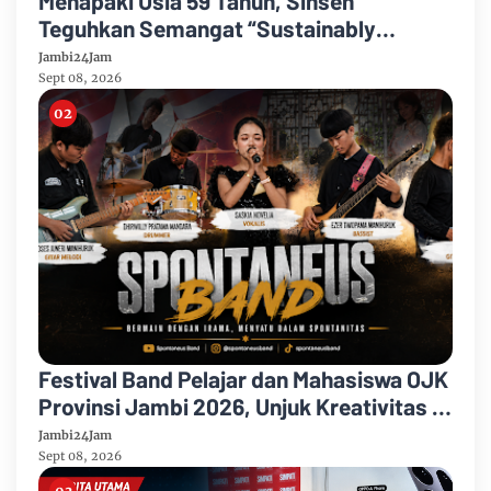
Menapaki Usia 59 Tahun, Sinsen
Teguhkan Semangat “Sustainably
Growing”
Jambi24Jam
Sept 08, 2026
Festival Band Pelajar dan Mahasiswa OJK
Provinsi Jambi 2026, Unjuk Kreativitas di
Taman Banjuran Budayo, Spontaneus
Jambi24Jam
Band Raih Juara 2
Sept 08, 2026