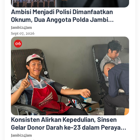
Ambisi Menjadi Polisi Dimanfaatkan
Oknum, Dua Anggota Polda Jambi
Diduga Tipu Calon Bintara dengan Janji
Jambi24Jam
Kelulusan
Sept 07, 2026
Konsisten Alirkan Kepedulian, Sinsen
Gelar Donor Darah ke-23 dalam Perayaan
Anniversary Sinsen
Jambi24Jam