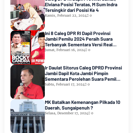
Elviana Posisi Teratas, M Sum Indra
Tersingkir dari Posisi Ke 4
Kamis, Februari 22, 2024
0
Ini 8 Caleg DPR RI Dapil Provinsi
Jambi Pemilu 2024 Peraih Suara
Terbanyak Sementara Versi Real
Count KPU RI
Jumat, Februari 16, 2024
0
Ir Daulat Sitorus Caleg DPRD Provinsi
Jambi Dapil Kota Jambi Pimpin
Sementara Perolehan Suara Pemilu
2024
Sabtu, Februari 17, 2024
0
MK Batalkan Kemenangan Pilkada 10
Daerah, Sungaipenuh ?
Selasa, Desember 17, 2024
0