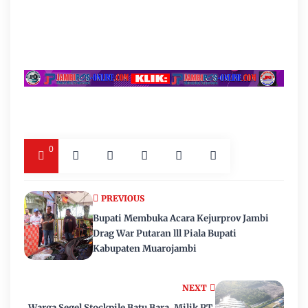
0
PREVIOUS
Bupati Membuka Acara Kejurprov Jambi
Drag War Putaran lll Piala Bupati
Kabupaten Muarojambi
NEXT
Warga Segel Stockpile Batu Bara, Milik PT.