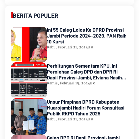
BERITA POPULER
Ini 55 Caleg Lolos Ke DPRD Provinsi
Jambi Periode 2024-2029, PAN Raih
10 Kursi
Rabu, Februari 21, 2024
0
Perhitungan Sementara KPU, Ini
Perolehan Caleg DPD dan DPR RI
Dapil Provinsi Jambi, Elviana Masih
Urutan Kedua Teratas
Kamis, Februari 15, 2024
0
Unsur Pimpinan DPRD Kabupaten
Muarojambi Hadiri Forum Konsultasi
Publik RKPD Tahun 2025
Rabu, Februari 21, 2024
0
Caleg DPD RI Dapil Provinsi Jambi,