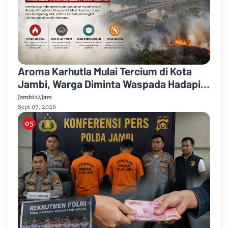
Aroma Karhutla Mulai Tercium di Kota
Jambi, Warga Diminta Waspada Hadapi
Puncak Kemarau
Jambi24Jam
Sept 07, 2026