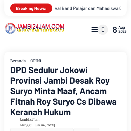
an Mahasiswa OJK Provinsi Jambi 2026, Unjuk Kreativitas di Tam
Breaking News:
8
Aug
2026
Beranda
OPINI
DPD Sedulur Jokowi
Provinsi Jambi Desak Roy
Suryo Minta Maaf, Ancam
Fitnah Roy Suryo Cs Dibawa
Keranah Hukum
Jambi24Jam
Minggu, Juli 06, 2025