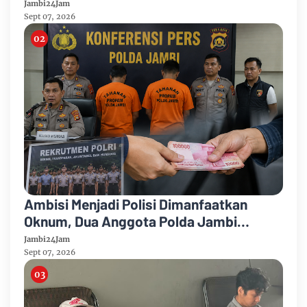
Puncak Kemarau
Jambi24Jam
Sept 07, 2026
Ambisi Menjadi Polisi Dimanfaatkan
Oknum, Dua Anggota Polda Jambi
Diduga Tipu Calon Bintara dengan Janji
Jambi24Jam
Kelulusan
Sept 07, 2026