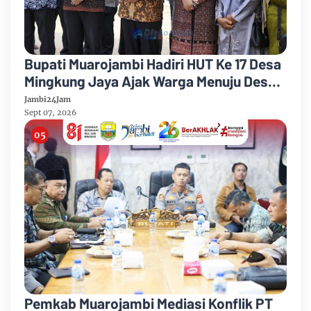
Bupati Muarojambi Hadiri HUT Ke 17 Desa
Mingkung Jaya Ajak Warga Menuju Desa
Mandiri 2026
Jambi24Jam
Sept 07, 2026
Pemkab Muarojambi Mediasi Konflik PT