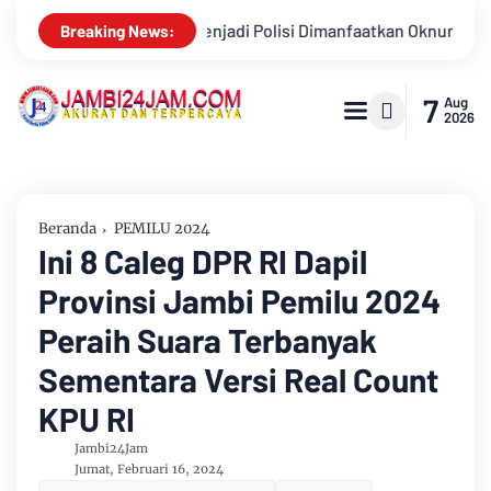
manfaatkan Oknum, Dua Anggota Polda Jambi Diduga Tipu Calon Bi
Breaking News:
7
Aug
2026
Beranda
PEMILU 2024
Ini 8 Caleg DPR RI Dapil
Provinsi Jambi Pemilu 2024
Peraih Suara Terbanyak
Sementara Versi Real Count
KPU RI
Jambi24Jam
Jumat, Februari 16, 2024