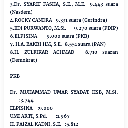
3.Dr. SYARIF FASHA, S.E., M.E.
9.443 suara
(Nasdem)
4.ROCKY CANDRA
9.331 suara (Gerindra)
5.EDI PURWANTO, M.Si.
9.270 suara (PDIP)
6.ELPISINA
9.000 suara (PKB)
7. H.A. BAKRI HM, S.E.
8.551 suara (PAN)
8.H. ZULFIKAR ACHMAD
8.710 suaran
(Demokrat)
PKB
Dr. MUHAMMAD UMAR SYADAT HSB, M.Si.
:3.744
ELPISINA
:9.000
UMI ARTI, S.Pd.
:1.967
H. PAIZAL KADNI, S.E.
:5.812