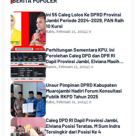
BERITA POPULER
Ini 55 Caleg Lolos Ke DPRD Provinsi
Jambi Periode 2024-2029, PAN Raih
10 Kursi
Rabu, Februari 21, 2024
0
Perhitungan Sementara KPU, Ini
Perolehan Caleg DPD dan DPR RI
Dapil Provinsi Jambi, Elviana Masih
Urutan Kedua Teratas
Kamis, Februari 15, 2024
0
Unsur Pimpinan DPRD Kabupaten
Muarojambi Hadiri Forum Konsultasi
Publik RKPD Tahun 2025
Rabu, Februari 21, 2024
0
Caleg DPD RI Dapil Provinsi Jambi,
Elviana Posisi Teratas, M Sum Indra
Tersingkir dari Posisi Ke 4