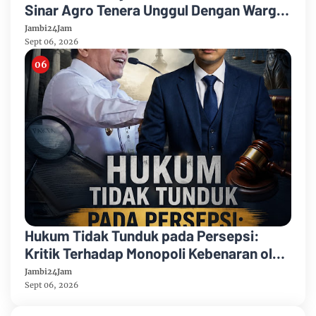
Sinar Agro Tenera Unggul Dengan Warga
Sipin Teluk Duren
Jambi24Jam
Sept 06, 2026
Hukum Tidak Tunduk pada Persepsi:
Kritik Terhadap Monopoli Kebenaran oleh
Media dan Aktivis
Jambi24Jam
Sept 06, 2026