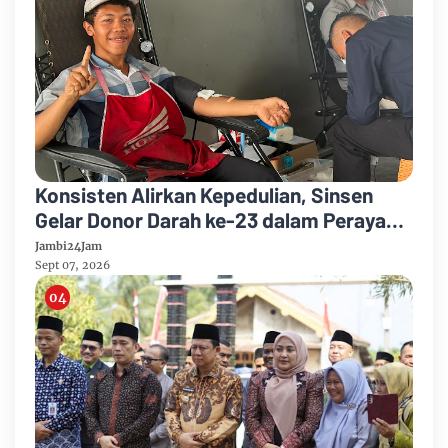
Konsisten Alirkan Kepedulian, Sinsen
Gelar Donor Darah ke-23 dalam Perayaan
Anniversary Sinsen
Jambi24Jam
Sept 07, 2026