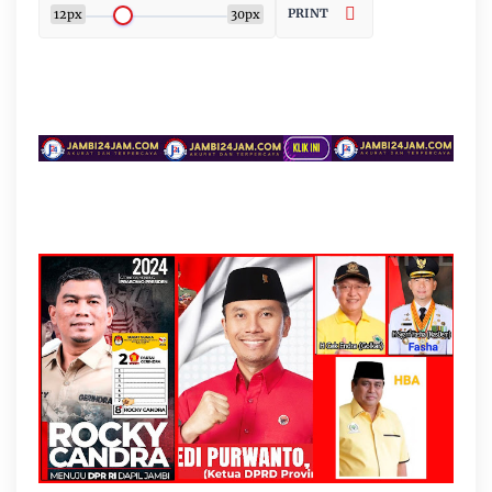
PRINT
12px
30px