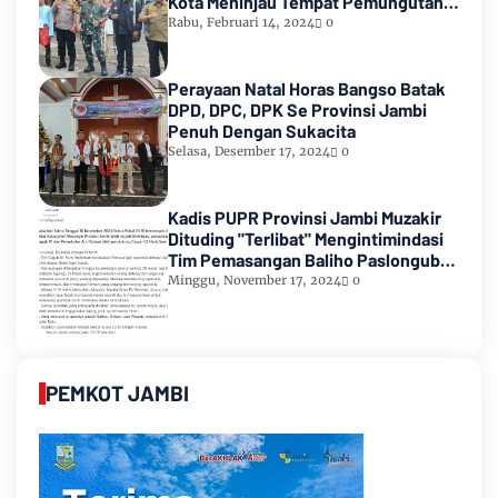
Kota Meninjau Tempat Pemungutan
Suara Pemilu 2024
Rabu, Februari 14, 2024
0
Perayaan Natal Horas Bangso Batak
DPD, DPC, DPK Se Provinsi Jambi
Penuh Dengan Sukacita
Selasa, Desember 17, 2024
0
Kadis PUPR Provinsi Jambi Muzakir
Dituding "Terlibat" Mengintimindasi
Tim Pemasangan Baliho Paslongub
Romi-Sudirman
Minggu, November 17, 2024
0
PEMKOT JAMBI