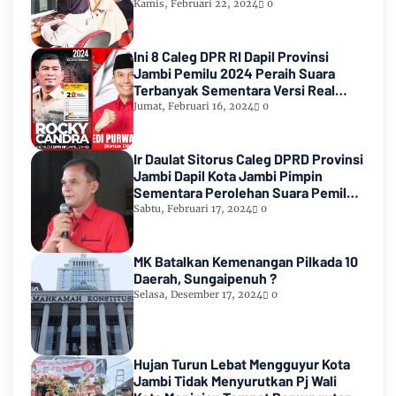
Kamis, Februari 22, 2024
0
Ini 8 Caleg DPR RI Dapil Provinsi
Jambi Pemilu 2024 Peraih Suara
Terbanyak Sementara Versi Real
Count KPU RI
Jumat, Februari 16, 2024
0
Ir Daulat Sitorus Caleg DPRD Provinsi
Jambi Dapil Kota Jambi Pimpin
Sementara Perolehan Suara Pemilu
2024
Sabtu, Februari 17, 2024
0
MK Batalkan Kemenangan Pilkada 10
Daerah, Sungaipenuh ?
Selasa, Desember 17, 2024
0
Hujan Turun Lebat Mengguyur Kota
Jambi Tidak Menyurutkan Pj Wali