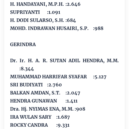
H. HANDAYANI, M.P.H.
:2.646
SUPRIYANTI
:1.091
H. DODI SULARSO, S.H.
:684
MOHD. INDRAWAN HUSAIRI, S.P.
:988
GERINDRA
Dr. Ir. H. A. R. SUTAN ADIL HENDRA, M.M.
:8.344
MUHAMMAD HARRIFAR SYAFAR
:5.127
SRI BUDIYATI
:2.760
BALKAN AMDAN, S.T.
:2.047
HENDRA GUNAWAN
:1.411
Dra. Hj. NYIMAS ENA, M.M.
:908
IRA WULAN SARY
:1.687
ROCKY CANDRA
:9.331