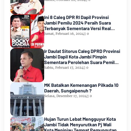
Ini 8 Caleg DPR RI Dapil Provinsi
Jambi Pemilu 2024 Peraih Suara
Terbanyak Sementara Versi Real
Count KPU RI
Jumat, Februari 16, 2024
0
Ir Daulat Sitorus Caleg DPRD Provinsi
Jambi Dapil Kota Jambi Pimpin
Sementara Perolehan Suara Pemilu
2024
Sabtu, Februari 17, 2024
0
MK Batalkan Kemenangan Pilkada 10
Daerah, Sungaipenuh ?
Selasa, Desember 17, 2024
0
Hujan Turun Lebat Mengguyur Kota
Jambi Tidak Menyurutkan Pj Wali
Kota Meninjau Tempat Pemungutan