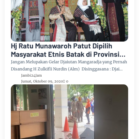
Hj Ratu Munawaroh Patut Dipilih
Masyarakat Etnis Batak di Provinsi
Jambi Pada Pilgub Rabu 9 Desember
Jangan Melupakan Gelar Djaiutan Mangaradja yang Pernah
2020
Disandang H Zulkifli Nurdin (Alm) Disinggasana : Djai…
Jambi24Jam
Jumat, Oktober 09, 2020
0