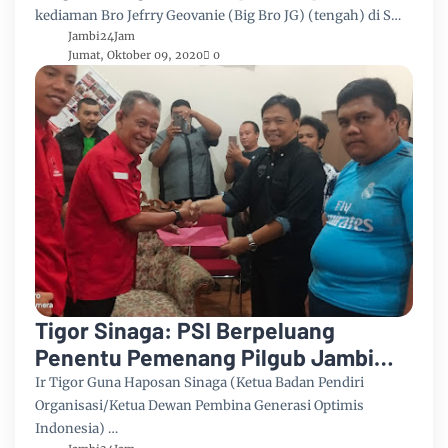
kediaman Bro Jefrry Geovanie (Big Bro JG) (tengah) di S…
Jambi24Jam
Jumat, Oktober 09, 2020
0
Tigor Sinaga: PSI Berpeluang
Penentu Pemenang Pilgub Jambi
2020
Ir Tigor Guna Haposan Sinaga (Ketua Badan Pendiri
Organisasi/Ketua Dewan Pembina Generasi Optimis
Indonesia) …