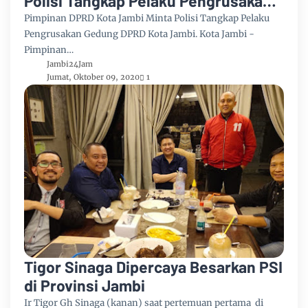
Polisi Tangkap Pelaku Pengrusakan
Gedung DPRD Kota Jambi
Pimpinan DPRD Kota Jambi Minta Polisi Tangkap Pelaku
Pengrusakan Gedung DPRD Kota Jambi. Kota Jambi -
Pimpinan…
Jambi24Jam
Jumat, Oktober 09, 2020
1
Tigor Sinaga Dipercaya Besarkan PSI
di Provinsi Jambi
Ir Tigor Gh Sinaga (kanan) saat pertemuan pertama di