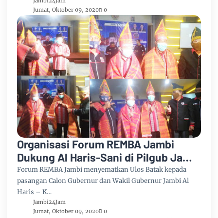
Jambi24Jam
Jumat, Oktober 09, 2020
0
Organisasi Forum REMBA Jambi
Dukung Al Haris-Sani di Pilgub Jambi
2020
Forum REMBA Jambi menyematkan Ulos Batak kepada
pasangan Calon Gubernur dan Wakil Gubernur Jambi Al
Haris – K…
Jambi24Jam
Jumat, Oktober 09, 2020
0