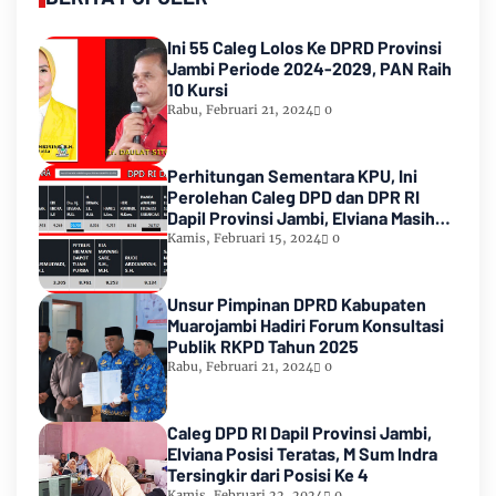
Ini 55 Caleg Lolos Ke DPRD Provinsi
Jambi Periode 2024-2029, PAN Raih
10 Kursi
Rabu, Februari 21, 2024
0
Perhitungan Sementara KPU, Ini
Perolehan Caleg DPD dan DPR RI
Dapil Provinsi Jambi, Elviana Masih
Urutan Kedua Teratas
Kamis, Februari 15, 2024
0
Unsur Pimpinan DPRD Kabupaten
Muarojambi Hadiri Forum Konsultasi
Publik RKPD Tahun 2025
Rabu, Februari 21, 2024
0
Caleg DPD RI Dapil Provinsi Jambi,
Elviana Posisi Teratas, M Sum Indra
Tersingkir dari Posisi Ke 4
Kamis, Februari 22, 2024
0