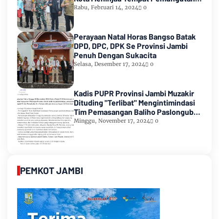
Suara Pemilu 2024
Rabu, Februari 14, 2024
0
Perayaan Natal Horas Bangso Batak
DPD, DPC, DPK Se Provinsi Jambi
Penuh Dengan Sukacita
Selasa, Desember 17, 2024
0
Kadis PUPR Provinsi Jambi Muzakir
Dituding "Terlibat" Mengintimindasi
Tim Pemasangan Baliho Paslongub
Romi-Sudirman
Minggu, November 17, 2024
0
PEMKOT JAMBI