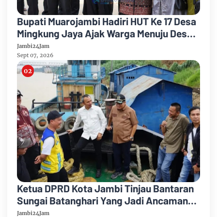
Bupati Muarojambi Hadiri HUT Ke 17 Desa
Mingkung Jaya Ajak Warga Menuju Desa
Mandiri 2026
Jambi24Jam
Sept 07, 2026
Ketua DPRD Kota Jambi Tinjau Bantaran
Sungai Batanghari Yang Jadi Ancaman
Abrasi
Jambi24Jam