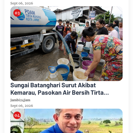
Sept 06, 2026
Sungai Batanghari Surut Akibat
Kemarau, Pasokan Air Bersih Tirta
Mayang Jambi Keruh
Jambi24Jam
Sept 06, 2026