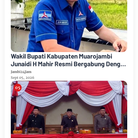
Wakil Bupati Kabupaten Muarojambi
Junaidi H Mahir Resmi Bergabung Dengan
Partai Demikrat
Jambi24Jam
Sept 05, 2026