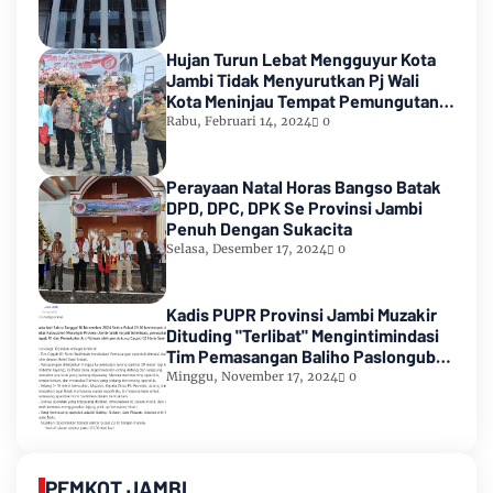
Hujan Turun Lebat Mengguyur Kota
Jambi Tidak Menyurutkan Pj Wali
Kota Meninjau Tempat Pemungutan
Suara Pemilu 2024
Rabu, Februari 14, 2024
0
Perayaan Natal Horas Bangso Batak
DPD, DPC, DPK Se Provinsi Jambi
Penuh Dengan Sukacita
Selasa, Desember 17, 2024
0
Kadis PUPR Provinsi Jambi Muzakir
Dituding "Terlibat" Mengintimindasi
Tim Pemasangan Baliho Paslongub
Romi-Sudirman
Minggu, November 17, 2024
0
PEMKOT JAMBI