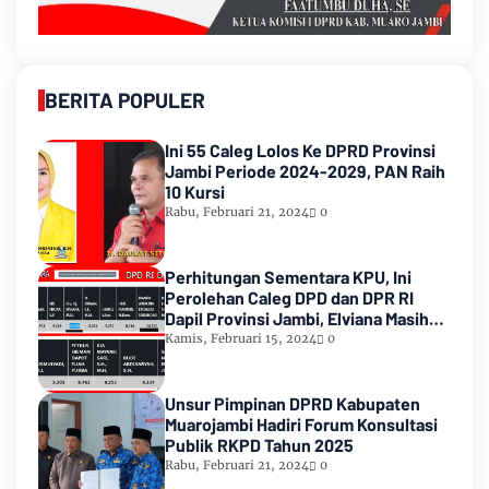
BERITA POPULER
Ini 55 Caleg Lolos Ke DPRD Provinsi
Jambi Periode 2024-2029, PAN Raih
10 Kursi
Rabu, Februari 21, 2024
0
Perhitungan Sementara KPU, Ini
Perolehan Caleg DPD dan DPR RI
Dapil Provinsi Jambi, Elviana Masih
Urutan Kedua Teratas
Kamis, Februari 15, 2024
0
Unsur Pimpinan DPRD Kabupaten
Muarojambi Hadiri Forum Konsultasi
Publik RKPD Tahun 2025
Rabu, Februari 21, 2024
0