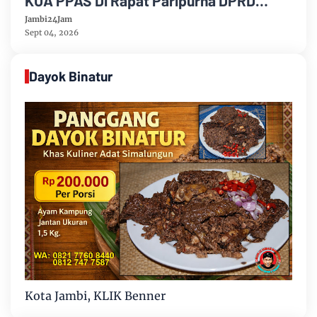
KUA PPAS Di Rapat Paripurna DPRD
Muarojambi
Jambi24Jam
Sept 04, 2026
Dayok Binatur
Kota Jambi, KLIK Benner