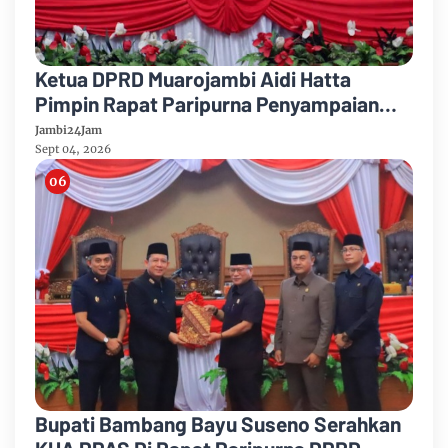
Ketua DPRD Muarojambi Aidi Hatta
Pimpin Rapat Paripurna Penyampaian
Rancangan Perubahan KUA-PPAS Tahun
Jambi24Jam
Anggaran 2026
Sept 04, 2026
Bupati Bambang Bayu Suseno Serahkan