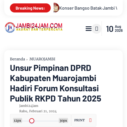
atak Jambi Volume 3 Siap Menggebrak! Menampilkan Marsada Ba
Breaking News:
10
Aug
2026
Beranda
MUAROJAMBI
Unsur Pimpinan DPRD
Kabupaten Muarojambi
Hadiri Forum Konsultasi
Publik RKPD Tahun 2025
Jambi24Jam
Rabu, Februari 21, 2024
PRINT
12px
30px