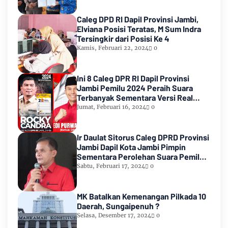
Caleg DPD RI Dapil Provinsi Jambi,
Elviana Posisi Teratas, M Sum Indra
Tersingkir dari Posisi Ke 4
Kamis, Februari 22, 2024
0
Ini 8 Caleg DPR RI Dapil Provinsi
Jambi Pemilu 2024 Peraih Suara
Terbanyak Sementara Versi Real
Count KPU RI
Jumat, Februari 16, 2024
0
Ir Daulat Sitorus Caleg DPRD Provinsi
Jambi Dapil Kota Jambi Pimpin
Sementara Perolehan Suara Pemilu
2024
Sabtu, Februari 17, 2024
0
MK Batalkan Kemenangan Pilkada 10
Daerah, Sungaipenuh ?
Selasa, Desember 17, 2024
0