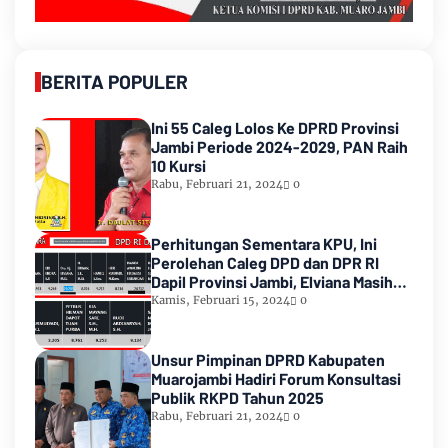
BERITA POPULER
Ini 55 Caleg Lolos Ke DPRD Provinsi
Jambi Periode 2024-2029, PAN Raih
10 Kursi
Rabu, Februari 21, 2024
0
Perhitungan Sementara KPU, Ini
Perolehan Caleg DPD dan DPR RI
Dapil Provinsi Jambi, Elviana Masih
Urutan Kedua Teratas
Kamis, Februari 15, 2024
0
Unsur Pimpinan DPRD Kabupaten
Muarojambi Hadiri Forum Konsultasi
Publik RKPD Tahun 2025
Rabu, Februari 21, 2024
0