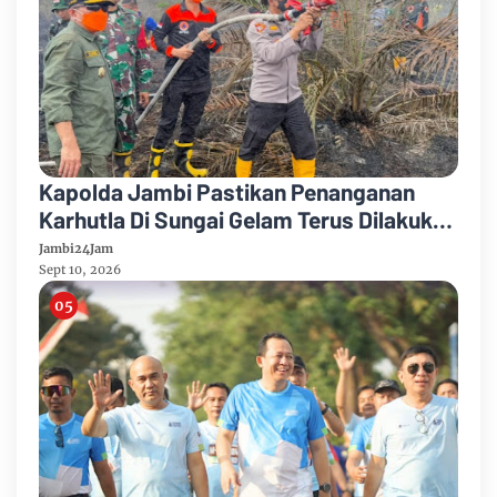
Kapolda Jambi Pastikan Penanganan
Karhutla Di Sungai Gelam Terus Dilakukan
Sinergi Diperkuat
Jambi24Jam
Sept 10, 2026