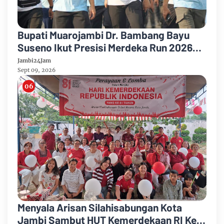
Bupati Muarojambi Dr. Bambang Bayu
Suseno Ikut Presisi Merdeka Run 2026
Ajak Warga Hidup Sehat
Jambi24Jam
Sept 09, 2026
Menyala Arisan Silahisabungan Kota
Jambi Sambut HUT Kemerdekaan RI Ke