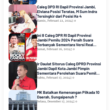
Caleg DPD RI Dapil Provinsi Jambi,
Elviana Posisi Teratas, M Sum Indra
Tersingkir dari Posisi Ke 4
Kamis, Februari 22, 2024
0
Ini 8 Caleg DPR RI Dapil Provinsi
Jambi Pemilu 2024 Peraih Suara
Terbanyak Sementara Versi Real
Count KPU RI
Jumat, Februari 16, 2024
0
Ir Daulat Sitorus Caleg DPRD Provinsi
Jambi Dapil Kota Jambi Pimpin
Sementara Perolehan Suara Pemilu
2024
Sabtu, Februari 17, 2024
0
MK Batalkan Kemenangan Pilkada 10
Daerah, Sungaipenuh ?
Selasa, Desember 17, 2024
0