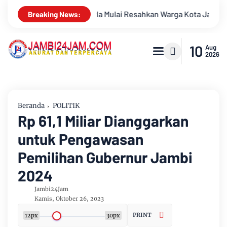
n Warga Kota Jambi, Pemadaman di Sungai Gelam Terus Dikebut
Breaking News:
10
Aug
2026
Beranda
POLITIK
Rp 61,1 Miliar Dianggarkan
untuk Pengawasan
Pemilihan Gubernur Jambi
2024
Jambi24Jam
Kamis, Oktober 26, 2023
PRINT
12px
30px