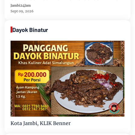
81 Gelar Berbagai Perlombaan
Jambi24Jam
Sept 09, 2026
Dayok Binatur
Kota Jambi, KLIK Benner