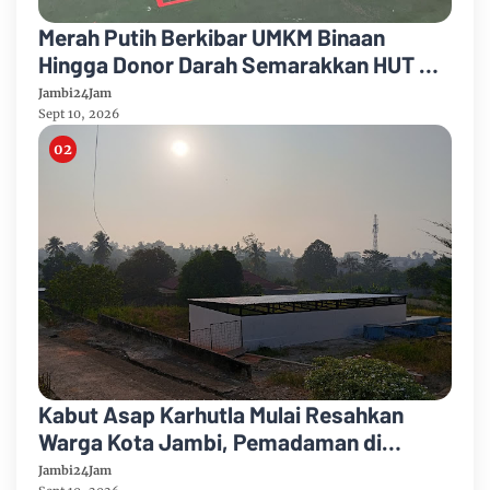
Merah Putih Berkibar UMKM Binaan
Hingga Donor Darah Semarakkan HUT RI
Ke-81 Di PTPN IV Regional IV
Jambi24Jam
Sept 10, 2026
Kabut Asap Karhutla Mulai Resahkan
Warga Kota Jambi, Pemadaman di
Sungai Gelam Terus Dikebut
Jambi24Jam