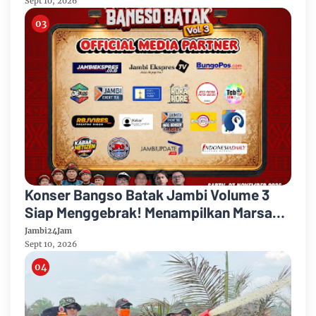
Sept 10, 2026
Konser Bangso Batak Jambi Volume 3
Siap Menggebrak! Menampilkan Marsada
Band dan Siantar Rap Foundation
Jambi24Jam
Sept 10, 2026