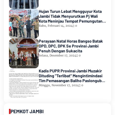
Hujan Turun Lebat Mengguyur Kota
Jambi Tidak Menyurutkan Pj Wali
Kota Meninjau Tempat Pemungutan
Suara Pemilu 2024
Rabu, Februari 14, 2024
0
Perayaan Natal Horas Bangso Batak
DPD, DPC, DPK Se Provinsi Jambi
Penuh Dengan Sukacita
Selasa, Desember 17, 2024
0
Kadis PUPR Provinsi Jambi Muzakir
Dituding "Terlibat" Mengintimindasi
Tim Pemasangan Baliho Paslongub
Romi-Sudirman
Minggu, November 17, 2024
0
PEMKOT JAMBI