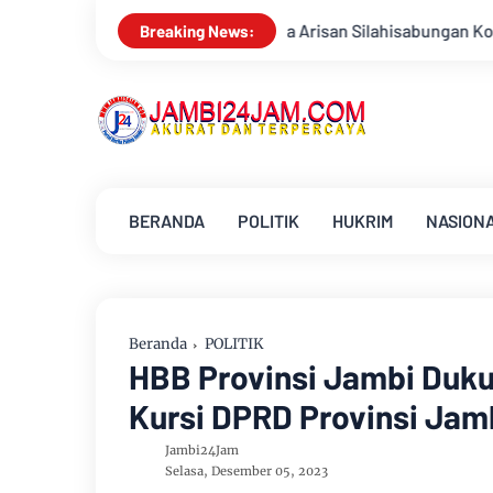
ala Arisan Silahisabungan Kota Jambi Sambut HUT Kemerdekaan 
Breaking News:
BERANDA
POLITIK
HUKRIM
NASION
Beranda
POLITIK
HBB Provinsi Jambi Duk
Kursi DPRD Provinsi Jamb
Jambi24Jam
Selasa, Desember 05, 2023