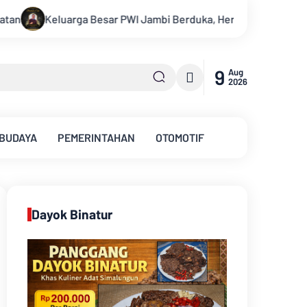
i Berduka, Hery Rawas Mantan Sekretaris PWI Jambi Tutup Usia
9
Aug
2026
 BUDAYA
PEMERINTAHAN
OTOMOTIF
Dayok Binatur