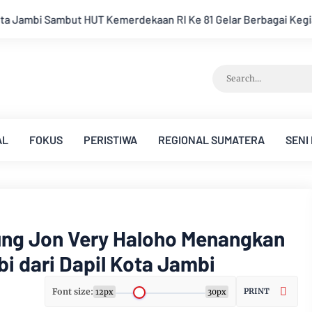
RI Ke 81 Gelar Berbagai Kegiatan
Keluarga Besar PWI Jamb
AL
FOKUS
PERISTIWA
REGIONAL SUMATERA
SENI
ung Jon Very Haloho Menangkan
i dari Dapil Kota Jambi
Font size:
PRINT
12px
30px