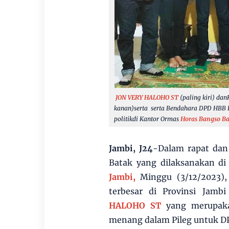
JON VERY HALOHO ST
(paling kiri) dan
kanan)serta serta Bendahara DPD HBB Pr
politikdi Kantor Ormas
Horas Bangso Ba
Jambi, J24
-Dalam rapat dan
Batak yang dilaksanakan d
Jambi,
Minggu (3/12/2023),
terbesar di Provinsi Jam
HALOHO ST
yang merupakan
menang dalam Pileg untuk DP