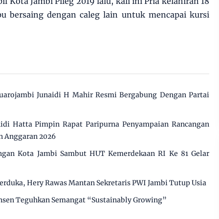
 Kota Jambi Pileg 2019 lalu, kali ini Pria kelahiran 18
pu bersaing dengan caleg lain untuk mencapai kursi
uarojambi Junaidi H Mahir Resmi Bergabung Dengan Partai
di Hatta Pimpin Rapat Paripurna Penyampaian Rancangan
n Anggaran 2026
ungan Kota Jambi Sambut HUT Kemerdekaan RI Ke 81 Gelar
erduka, Hery Rawas Mantan Sekretaris PWI Jambi Tutup Usia
insen Teguhkan Semangat “Sustainably Growing”