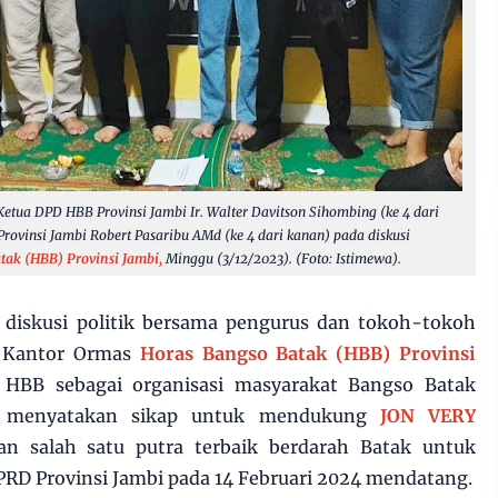
Ketua DPD HBB Provinsi Jambi Ir. Walter Davitson Sihombing (ke 4 dari
ovinsi Jambi Robert Pasaribu AMd (ke 4 dari kanan) pada diskusi
tak (HBB) Provinsi Jambi,
Minggu (3/12/2023). (Foto: Istimewa)
.
 diskusi politik bersama pengurus dan tokoh-tokoh
i Kantor Ormas
Horas Bangso Batak (HBB) Provinsi
 HBB sebagai organisasi masyarakat Bangso Batak
bi menyatakan sikap untuk mendukung
JON VERY
 salah satu putra terbaik berdarah Batak untuk
RD Provinsi Jambi pada 14 Februari 2024 mendatang.