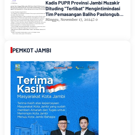
Kadis PUPR Provinsi Jambi Muzakir
Dituding "Terlibat" Mengintimindasi
Tim Pemasangan Baliho Paslongub
Romi-Sudirman
Minggu, November 17, 2024
0
PEMKOT JAMBI