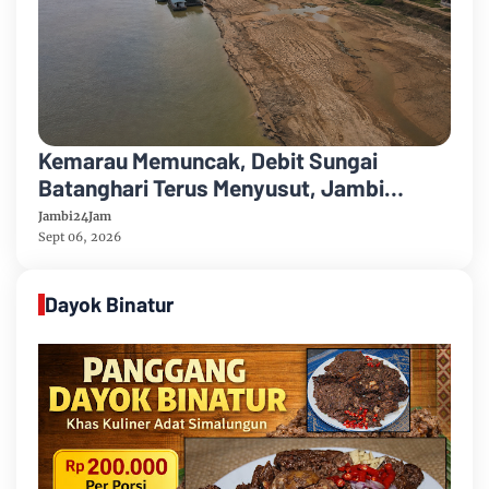
Kemarau Memuncak, Debit Sungai
Batanghari Terus Menyusut, Jambi
Hadapi Ancaman Krisis Air Bersih dan
Jambi24Jam
Karhutla
Sept 06, 2026
Dayok Binatur