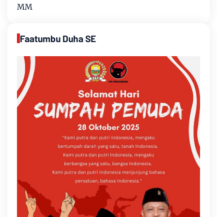
MM
Faatumbu Duha SE