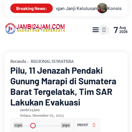
Konsisten Alirkan Kepedulian, Sinsen Gelar Donor Darah ke
Breaking News:
7
Aug
2026
Beranda
REGIONAL SUMATERA
Pilu, 11 Jenazah Pendaki
Gunung Marapi di Sumatera
Barat Tergelatak, Tim SAR
Lakukan Evakuasi
Jambi24Jam
Selasa, Desember 05, 2023
PRINT
12px
30px