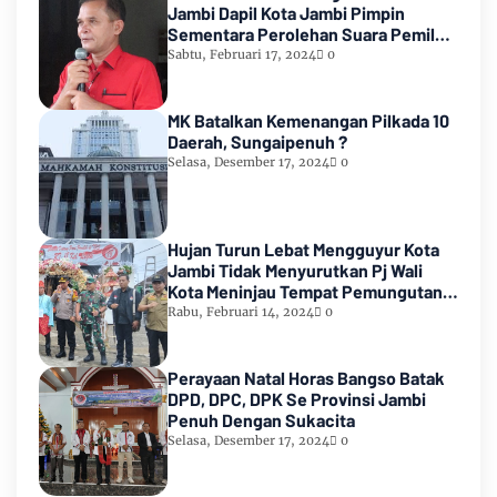
Jambi Dapil Kota Jambi Pimpin
Sementara Perolehan Suara Pemilu
2024
Sabtu, Februari 17, 2024
0
MK Batalkan Kemenangan Pilkada 10
Daerah, Sungaipenuh ?
Selasa, Desember 17, 2024
0
Hujan Turun Lebat Mengguyur Kota
Jambi Tidak Menyurutkan Pj Wali
Kota Meninjau Tempat Pemungutan
Suara Pemilu 2024
Rabu, Februari 14, 2024
0
Perayaan Natal Horas Bangso Batak
DPD, DPC, DPK Se Provinsi Jambi
Penuh Dengan Sukacita
Selasa, Desember 17, 2024
0