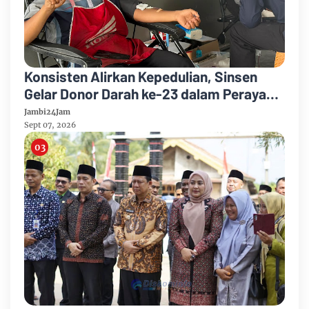
Konsisten Alirkan Kepedulian, Sinsen
Gelar Donor Darah ke-23 dalam Perayaan
Anniversary Sinsen
Jambi24Jam
Sept 07, 2026