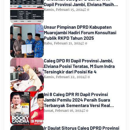
Dapil Provinsi Jambi, Elviana Masih
Urutan Kedua Teratas
Kamis, Februari 15, 2024
0
Unsur Pimpinan DPRD Kabupaten
Muarojambi Hadiri Forum Konsultasi
Publik RKPD Tahun 2025
Rabu, Februari 21, 2024
0
Caleg DPD RI Dapil Provinsi Jambi,
Elviana Posisi Teratas, M Sum Indra
Tersingkir dari Posisi Ke 4
Kamis, Februari 22, 2024
0
Ini 8 Caleg DPR RI Dapil Provinsi
Jambi Pemilu 2024 Peraih Suara
Terbanyak Sementara Versi Real
Count KPU RI
Jumat, Februari 16, 2024
0
Ir Daulat Sitorus Caleg DPRD Provinsi