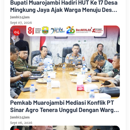
Bupati Muarojambi Hadiri HUT Ke 17 Desa
Mingkung Jaya Ajak Warga Menuju Desa
Mandiri 2026
Jambi24Jam
Sept 07, 2026
Pemkab Muarojambi Mediasi Konflik PT
Sinar Agro Tenera Unggul Dengan Warga
Sipin Teluk Duren
Jambi24Jam
Sept 06, 2026