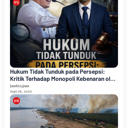
Hukum Tidak Tunduk pada Persepsi:
Kritik Terhadap Monopoli Kebenaran oleh
Media dan Aktivis
Jambi24Jam
Sept 06, 2026