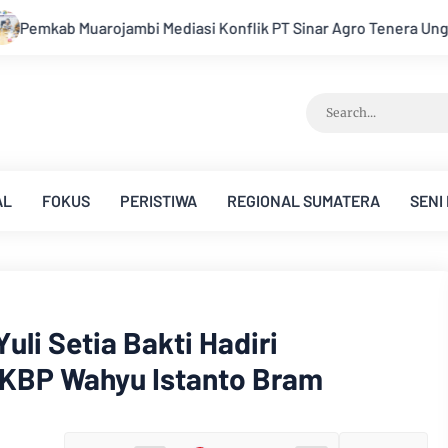
 PT Sinar Agro Tenera Unggul Dengan Warga Sipin Teluk Duren
AL
FOKUS
PERISTIWA
REGIONAL SUMATERA
SENI
li Setia Bakti Hadiri
KBP Wahyu Istanto Bram