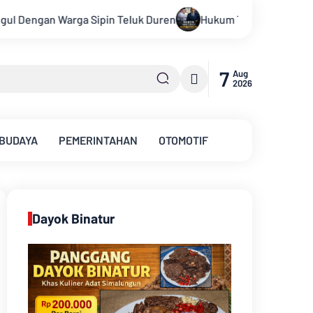
Hukum Tidak Tunduk pada Persepsi: Kritik Terhadap Monopoli
7
Aug
2026
 BUDAYA
PEMERINTAHAN
OTOMOTIF
Dayok Binatur