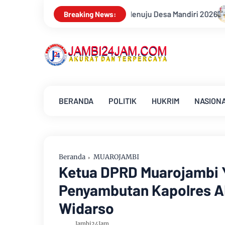
enuju Desa Mandiri 2026
Pemkab Muarojambi Mediasi Konflik
Breaking News:
BERANDA
POLITIK
HUKRIM
NASION
Beranda
MUAROJAMBI
Ketua DPRD Muarojambi Yu
Penyambutan Kapolres A
Widarso
Jambi24Jam