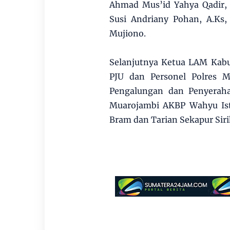
Ahmad Mus’id Yahya Qadir, 
Susi Andriany Pohan, A.Ks,
Mujiono.
Selanjutnya Ketua LAM Kabu
PJU dan Personel Polres M
Pengalungan dan Penyeraha
Muarojambi AKBP Wahyu Ist
Bram dan Tarian Sekapur Sir