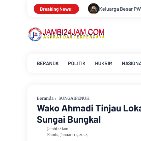
eluarga Besar PWI Jambi Berduka, Hery Rawas Mantan Sekretari
Breaking News:
BERANDA
POLITIK
HUKRIM
NASION
Beranda
SUNGAIPENUH
Wako Ahmadi Tinjau Loka
Sungai Bungkal
Jambi24Jam
Kamis, Januari 11, 2024