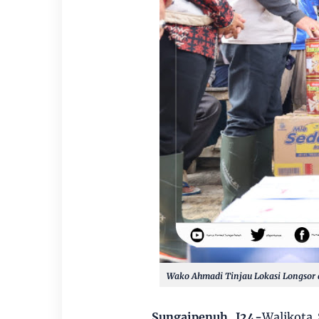
Wako Ahmadi Tinjau Lokasi Longsor 
Sungaipenuh, J24-
Walikota