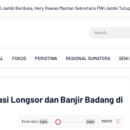
s PWI Jambi Tutup Usia
Menapaki Usia 59 Tahun, Sinsen Teg
AL
FOKUS
PERISTIWA
REGIONAL SUMATERA
SENI
si Longsor dan Banjir Badang di
Font size:
PRINT
12px
30px