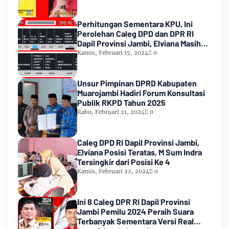
Perhitungan Sementara KPU, Ini
Perolehan Caleg DPD dan DPR RI
Dapil Provinsi Jambi, Elviana Masih
Urutan Kedua Teratas
Kamis, Februari 15, 2024
0
Unsur Pimpinan DPRD Kabupaten
Muarojambi Hadiri Forum Konsultasi
Publik RKPD Tahun 2025
Rabu, Februari 21, 2024
0
Caleg DPD RI Dapil Provinsi Jambi,
Elviana Posisi Teratas, M Sum Indra
Tersingkir dari Posisi Ke 4
Kamis, Februari 22, 2024
0
Ini 8 Caleg DPR RI Dapil Provinsi
Jambi Pemilu 2024 Peraih Suara
Terbanyak Sementara Versi Real