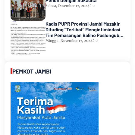
Penuh Dengan Sukacita
Selasa, Desember 17, 2024
0
Kadis PUPR Provinsi Jambi Muzakir
Dituding "Terlibat" Mengintimindasi
Tim Pemasangan Baliho Paslongub
Romi-Sudirman
Minggu, November 17, 2024
0
PEMKOT JAMBI