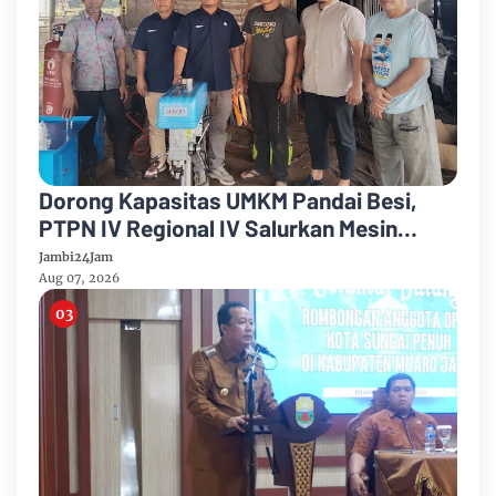
Dorong Kapasitas UMKM Pandai Besi,
PTPN IV Regional IV Salurkan Mesin
Canggih Dan Legalitas Usaha Di Sungai
Jambi24Jam
Penuh
Aug 07, 2026