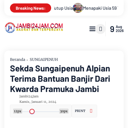
i Usia 59 Tahun, Sinsen Teguhkan Semangat “Sustainably Growi
Breaking News:
9
Aug
2026
Beranda
SUNGAIPENUH
Sekda Sungaipenuh Alpian
Terima Bantuan Banjir Dari
Kwarda Pramuka Jambi
Jambi24Jam
Kamis, Januari 11, 2024
PRINT
12px
30px