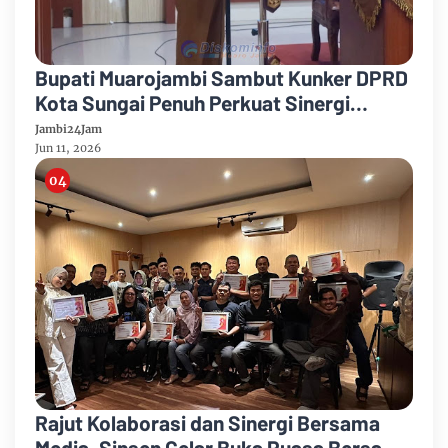
Bupati Muarojambi Sambut Kunker DPRD
Kota Sungai Penuh Perkuat Sinergi
Pembangunan
Jambi24Jam
Jun 11, 2026
Rajut Kolaborasi dan Sinergi Bersama
Media, Sinsen Gelar Buka Puasa Bersama