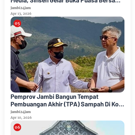
Journalist 2026
Jambi24Jam
Apr 13, 2026
Pemprov Jambi Bangun Tempat
Pembuangan Akhir (TPA) Sampah Di Kota
Sungai Penuh, Anggarkan Rp 3 Miliar
Jambi24Jam
Apr 10, 2026