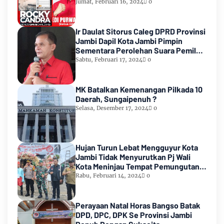
Count KPU RI
Jumat, Februari 16, 2024
0
Ir Daulat Sitorus Caleg DPRD Provinsi
Jambi Dapil Kota Jambi Pimpin
Sementara Perolehan Suara Pemilu
2024
Sabtu, Februari 17, 2024
0
MK Batalkan Kemenangan Pilkada 10
Daerah, Sungaipenuh ?
Selasa, Desember 17, 2024
0
Hujan Turun Lebat Mengguyur Kota
Jambi Tidak Menyurutkan Pj Wali
Kota Meninjau Tempat Pemungutan
Suara Pemilu 2024
Rabu, Februari 14, 2024
0
Perayaan Natal Horas Bangso Batak
DPD, DPC, DPK Se Provinsi Jambi