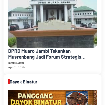
DPRD Muaro Jambi Tekankan
Musrenbang Jadi Forum Strategis
Perencanaan Pembangunan
Jambi24Jam
Apr 01, 2026
Dayok Binatur