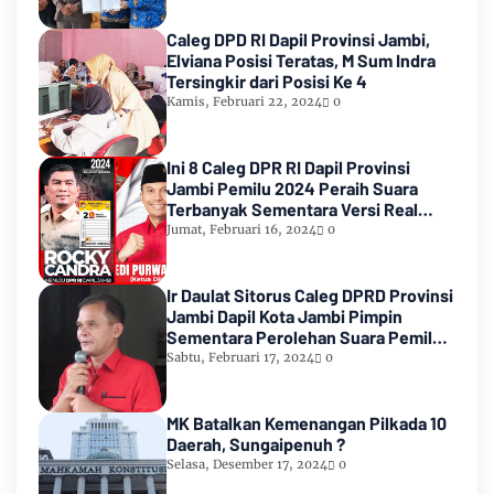
Caleg DPD RI Dapil Provinsi Jambi,
Elviana Posisi Teratas, M Sum Indra
Tersingkir dari Posisi Ke 4
Kamis, Februari 22, 2024
0
Ini 8 Caleg DPR RI Dapil Provinsi
Jambi Pemilu 2024 Peraih Suara
Terbanyak Sementara Versi Real
Count KPU RI
Jumat, Februari 16, 2024
0
Ir Daulat Sitorus Caleg DPRD Provinsi
Jambi Dapil Kota Jambi Pimpin
Sementara Perolehan Suara Pemilu
2024
Sabtu, Februari 17, 2024
0
MK Batalkan Kemenangan Pilkada 10
Daerah, Sungaipenuh ?
Selasa, Desember 17, 2024
0