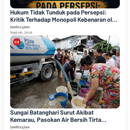
Hukum Tidak Tunduk pada Persepsi:
Kritik Terhadap Monopoli Kebenaran oleh
Media dan Aktivis
Jambi24Jam
Sept 06, 2026
Sungai Batanghari Surut Akibat
Kemarau, Pasokan Air Bersih Tirta
Mayang Jambi Keruh
Jambi24Jam