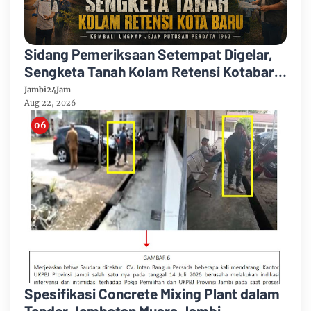
Sidang Pemeriksaan Setempat Digelar,
Sengketa Tanah Kolam Retensi Kotabaru
Kembali Ungkap Jejak Putusan Perdata
Jambi24Jam
1963
Aug 22, 2026
Spesifikasi Concrete Mixing Plant dalam
Tender Jembatan Muara Jambi