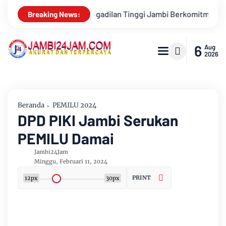
 Jambi Berkomitmen Perkuat Sinergitas Penegakan Hukum
Bu
Breaking News:
6
Aug
2026
Beranda
PEMILU 2024
DPD PIKI Jambi Serukan
PEMILU Damai
Jambi24Jam
Minggu, Februari 11, 2024
PRINT
12px
30px