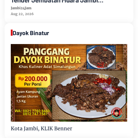
Dipersoalkan, UKPBJ Tegaskan Peserta
Jambi24Jam
Gugur Sesuai Dokumen
Aug 22, 2026
Dayok Binatur
Kota Jambi, KLIK Benner