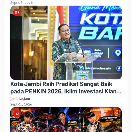
Sept 06, 2026
Kota Jambi Raih Predikat Sangat Baik
pada PENKIN 2026, Iklim Investasi Kian
Kondusif dan Ekonomi Terus Tumbuh
Jambi24Jam
Sept 01, 2026