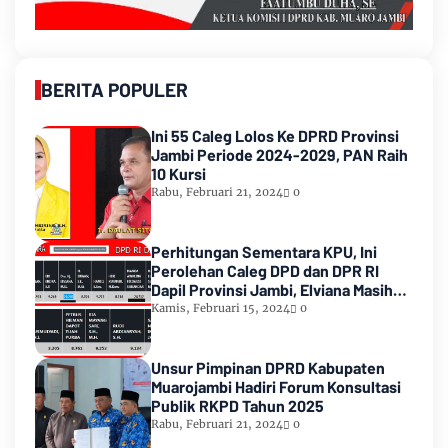
BERITA POPULER
Ini 55 Caleg Lolos Ke DPRD Provinsi
Jambi Periode 2024-2029, PAN Raih
10 Kursi
Rabu, Februari 21, 2024
0
Perhitungan Sementara KPU, Ini
Perolehan Caleg DPD dan DPR RI
Dapil Provinsi Jambi, Elviana Masih
Urutan Kedua Teratas
Kamis, Februari 15, 2024
0
Unsur Pimpinan DPRD Kabupaten
Muarojambi Hadiri Forum Konsultasi
Publik RKPD Tahun 2025
Rabu, Februari 21, 2024
0