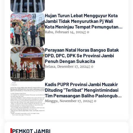
Hujan Turun Lebat Mengguyur Kota
Jambi Tidak Menyurutkan Pj Wali
Kota Meninjau Tempat Pemungutan
Suara Pemilu 2024
Rabu, Februari 14, 2024
0
Perayaan Natal Horas Bangso Batak
DPD, DPC, DPK Se Provinsi Jambi
Penuh Dengan Sukacita
Selasa, Desember 17, 2024
0
Kadis PUPR Provinsi Jambi Muzakir
Dituding "Terlibat" Mengintimindasi
Tim Pemasangan Baliho Paslongub
Romi-Sudirman
Minggu, November 17, 2024
0
PEMKOT JAMBI