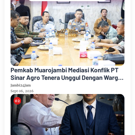
Pemkab Muarojambi Mediasi Konflik PT
Sinar Agro Tenera Unggul Dengan Warga
Sipin Teluk Duren
Jambi24Jam
Sept 06, 2026