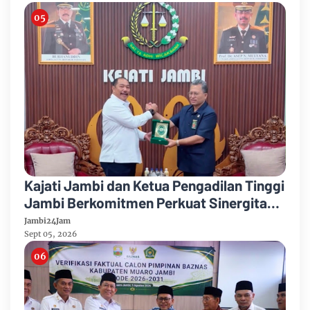
Kajati Jambi dan Ketua Pengadilan Tinggi
Jambi Berkomitmen Perkuat Sinergitas
Penegakan Hukum
Jambi24Jam
Sept 05, 2026