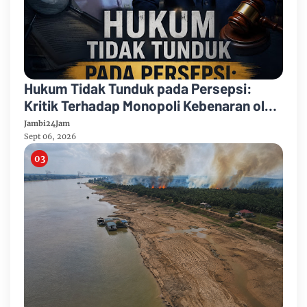
Hukum Tidak Tunduk pada Persepsi:
Kritik Terhadap Monopoli Kebenaran oleh
Media dan Aktivis
Jambi24Jam
Sept 06, 2026