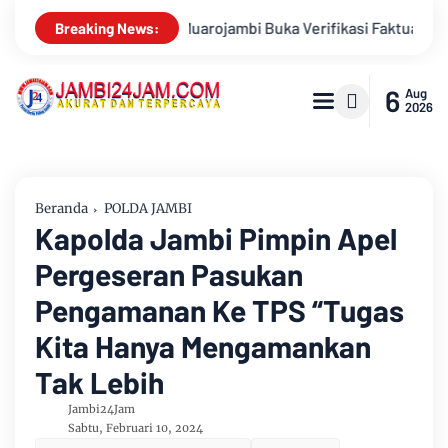
tual Calon Pimpinan Baznas Tahun 2026-2031
Breaking News:
6
Aug
2026
Beranda
POLDA JAMBI
Kapolda Jambi Pimpin Apel
Pergeseran Pasukan
Pengamanan Ke TPS “Tugas
Kita Hanya Mengamankan
Tak Lebih
Jambi24Jam
Sabtu, Februari 10, 2024