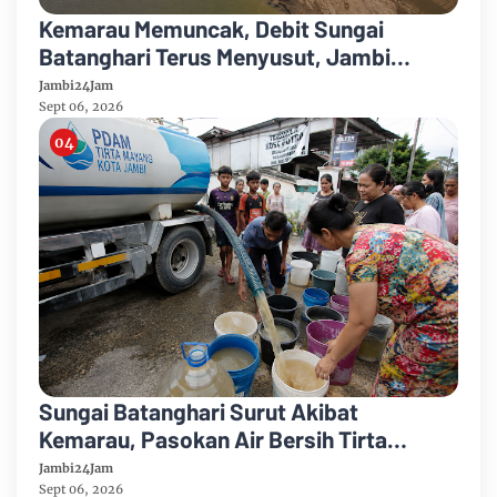
Kemarau Memuncak, Debit Sungai
Batanghari Terus Menyusut, Jambi
Hadapi Ancaman Krisis Air Bersih dan
Jambi24Jam
Karhutla
Sept 06, 2026
Sungai Batanghari Surut Akibat
Kemarau, Pasokan Air Bersih Tirta
Mayang Jambi Keruh
Jambi24Jam
Sept 06, 2026