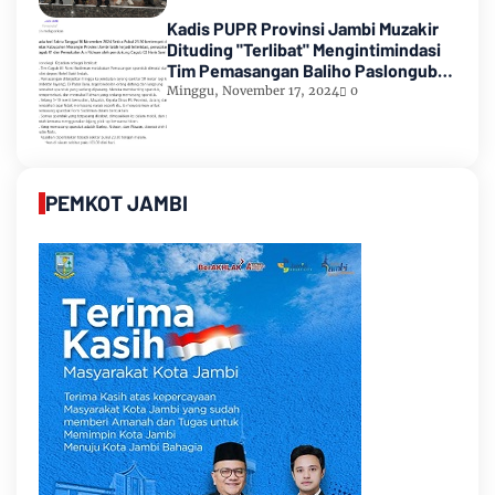
Kadis PUPR Provinsi Jambi Muzakir
Dituding "Terlibat" Mengintimindasi
Tim Pemasangan Baliho Paslongub
Romi-Sudirman
Minggu, November 17, 2024
0
PEMKOT JAMBI