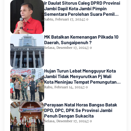
Ir Daulat Sitorus Caleg DPRD Provinsi
Jambi Dapil Kota Jambi Pimpin
Sementara Perolehan Suara Pemilu
2024
Sabtu, Februari 17, 2024
0
MK Batalkan Kemenangan Pilkada 10
Daerah, Sungaipenuh ?
Selasa, Desember 17, 2024
0
Hujan Turun Lebat Mengguyur Kota
Jambi Tidak Menyurutkan Pj Wali
Kota Meninjau Tempat Pemungutan
Suara Pemilu 2024
Rabu, Februari 14, 2024
0
Perayaan Natal Horas Bangso Batak
DPD, DPC, DPK Se Provinsi Jambi
Penuh Dengan Sukacita
Selasa, Desember 17, 2024
0