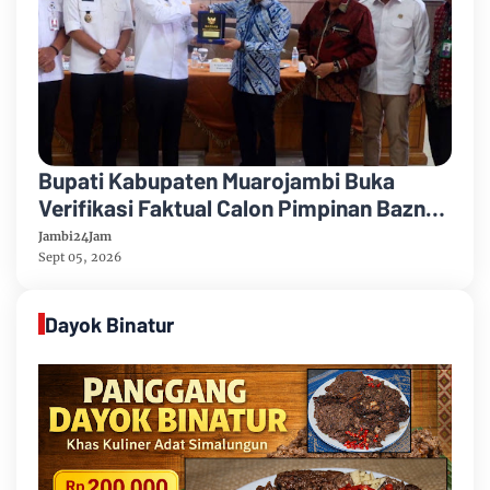
Bupati Kabupaten Muarojambi Buka
Verifikasi Faktual Calon Pimpinan Baznas
Tahun 2026-2031
Jambi24Jam
Sept 05, 2026
Dayok Binatur