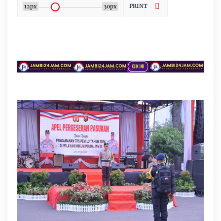
PRINT
12px
30px