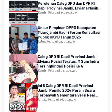
Perolehan Caleg DPD dan DPR RI
Dapil Provinsi Jambi, Elviana Masih
Urutan Kedua Teratas
Kamis, Februari 15, 2024
0
Unsur Pimpinan DPRD Kabupaten
Muarojambi Hadiri Forum Konsultasi
Publik RKPD Tahun 2025
Rabu, Februari 21, 2024
0
Caleg DPD RI Dapil Provinsi Jambi,
Elviana Posisi Teratas, M Sum Indra
Tersingkir dari Posisi Ke 4
Kamis, Februari 22, 2024
0
Ini 8 Caleg DPR RI Dapil Provinsi
Jambi Pemilu 2024 Peraih Suara
Terbanyak Sementara Versi Real
Count KPU RI
Jumat, Februari 16, 2024
0