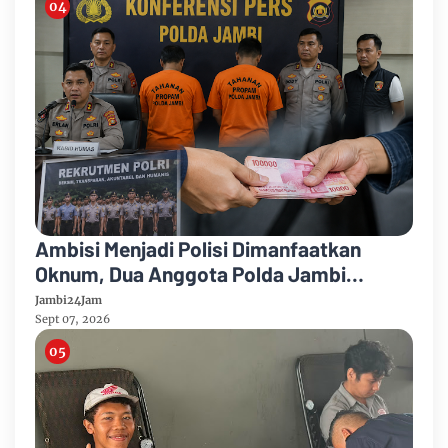
Ambisi Menjadi Polisi Dimanfaatkan
Oknum, Dua Anggota Polda Jambi
Diduga Tipu Calon Bintara dengan Janji
Jambi24Jam
Kelulusan
Sept 07, 2026