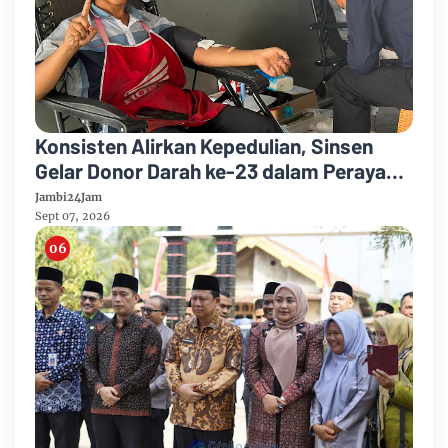
Konsisten Alirkan Kepedulian, Sinsen
Gelar Donor Darah ke-23 dalam Perayaan
Anniversary Sinsen
Jambi24Jam
Sept 07, 2026