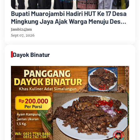
Bupati Muarojambi Hadiri HUT Ke 17 Desa
Mingkung Jaya Ajak Warga Menuju Desa
Mandiri 2026
Jambi24Jam
Sept 07, 2026
Dayok Binatur