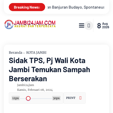
ntaneus Band Raih Juara 2
Drs Sabar Siagian, Dari Jurnalis 
Breaking News:
8
Aug
2026
Beranda
KOTA JAMBI
Sidak TPS, Pj Wali Kota
Jambi Temukan Sampah
Berserakan
Jambi24Jam
Kamis, Februari 08, 2024
PRINT
12px
30px