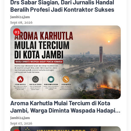
Drs Sabar Siagian, Dari Jurnalis Handal
Beralih Profesi Jadi Kontraktor Sukses
Jambi24Jam
Sept 08, 2026
Aroma Karhutla Mulai Tercium di Kota
Jambi, Warga Diminta Waspada Hadapi
Puncak Kemarau
Jambi24Jam
Sept 07, 2026