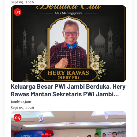
Sept 09, 2026
Keluarga Besar PWI Jambi Berduka, Hery
Rawas Mantan Sekretaris PWI Jambi
Tutup Usia
Jambi24Jam
Sept 09, 2026