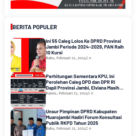
BERITA POPULER
Ini 55 Caleg Lolos Ke DPRD Provinsi
Jambi Periode 2024-2029, PAN Raih
10 Kursi
Rabu, Februari 21, 2024
0
Perhitungan Sementara KPU, Ini
Perolehan Caleg DPD dan DPR RI
Dapil Provinsi Jambi, Elviana Masih
Urutan Kedua Teratas
Kamis, Februari 15, 2024
0
Unsur Pimpinan DPRD Kabupaten
Muarojambi Hadiri Forum Konsultasi
Publik RKPD Tahun 2025
Rabu, Februari 21, 2024
0