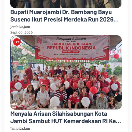
Bupati Muarojambi Dr. Bambang Bayu
Suseno Ikut Presisi Merdeka Run 2026
Ajak Warga Hidup Sehat
Jambi24Jam
Sept 09, 2026
Menyala Arisan Silahisabungan Kota
Jambi Sambut HUT Kemerdekaan RI Ke
81 Gelar Berbagai Kegiatan
Jambi24Jam