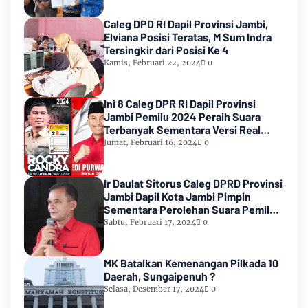
Caleg DPD RI Dapil Provinsi Jambi,
Elviana Posisi Teratas, M Sum Indra
Tersingkir dari Posisi Ke 4
Kamis, Februari 22, 2024
0
Ini 8 Caleg DPR RI Dapil Provinsi
Jambi Pemilu 2024 Peraih Suara
Terbanyak Sementara Versi Real
Count KPU RI
Jumat, Februari 16, 2024
0
Ir Daulat Sitorus Caleg DPRD Provinsi
Jambi Dapil Kota Jambi Pimpin
Sementara Perolehan Suara Pemilu
2024
Sabtu, Februari 17, 2024
0
MK Batalkan Kemenangan Pilkada 10
Daerah, Sungaipenuh ?
Selasa, Desember 17, 2024
0