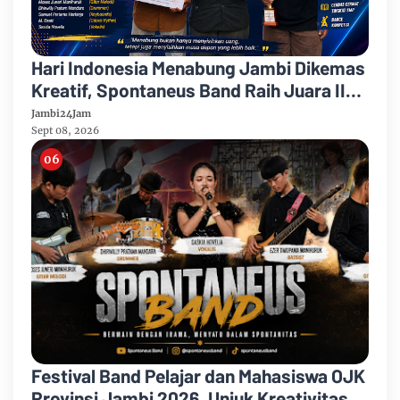
Hari Indonesia Menabung Jambi Dikemas
Kreatif, Spontaneus Band Raih Juara II
Festival Band Pelajar dan Mahasiswa
Jambi24Jam
Sept 08, 2026
Festival Band Pelajar dan Mahasiswa OJK
Provinsi Jambi 2026, Unjuk Kreativitas di