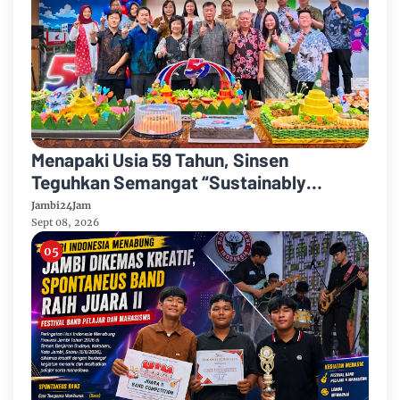
Menapaki Usia 59 Tahun, Sinsen
Teguhkan Semangat “Sustainably
Growing”
Jambi24Jam
Sept 08, 2026