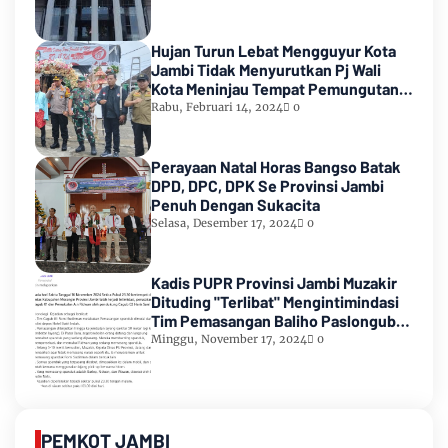
Hujan Turun Lebat Mengguyur Kota
Jambi Tidak Menyurutkan Pj Wali
Kota Meninjau Tempat Pemungutan
Suara Pemilu 2024
Rabu, Februari 14, 2024
0
Perayaan Natal Horas Bangso Batak
DPD, DPC, DPK Se Provinsi Jambi
Penuh Dengan Sukacita
Selasa, Desember 17, 2024
0
Kadis PUPR Provinsi Jambi Muzakir
Dituding "Terlibat" Mengintimindasi
Tim Pemasangan Baliho Paslongub
Romi-Sudirman
Minggu, November 17, 2024
0
PEMKOT JAMBI