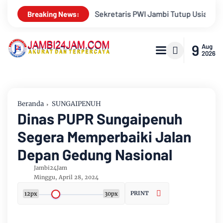
 Usia
Menapaki Usia 59 Tahun, Sinsen Teguhkan Semangat “
Breaking News:
9
Aug
2026
Beranda
SUNGAIPENUH
Dinas PUPR Sungaipenuh
Segera Memperbaiki Jalan
Depan Gedung Nasional
Jambi24Jam
Minggu, April 28, 2024
PRINT
12px
30px