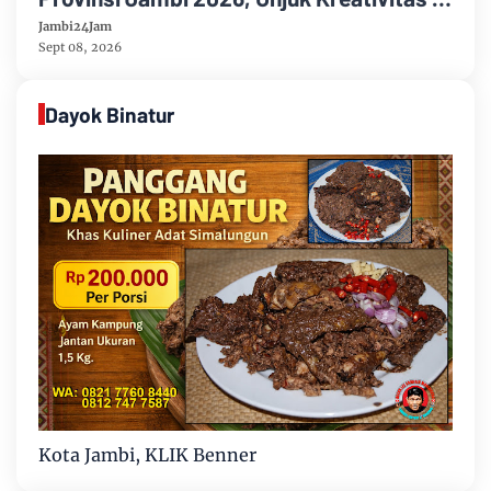
Taman Banjuran Budayo, Spontaneus
Jambi24Jam
Band Raih Juara 2
Sept 08, 2026
Dayok Binatur
Kota Jambi, KLIK Benner