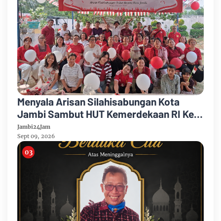
Menyala Arisan Silahisabungan Kota
Jambi Sambut HUT Kemerdekaan RI Ke
81 Gelar Berbagai Kegiatan
Jambi24Jam
Sept 09, 2026