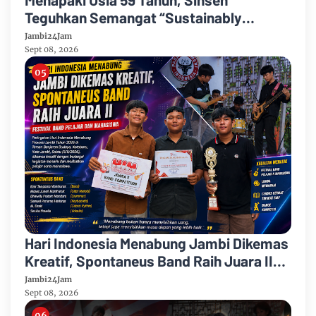
Teguhkan Semangat “Sustainably
Growing”
Jambi24Jam
Sept 08, 2026
Hari Indonesia Menabung Jambi Dikemas
Kreatif, Spontaneus Band Raih Juara II
Festival Band Pelajar dan Mahasiswa
Jambi24Jam
Sept 08, 2026