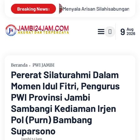
abungan Kota Jambi Sambut HUT Kemerdekaan RI Ke 81 Gelar Ber
Breaking News:
9
Aug
2026
Beranda
PWI JAMBI
Pererat Silaturahmi Dalam
Momen Idul Fitri, Pengurus
PWI Provinsi Jambi
Sambangi Kediaman Irjen
Pol (Purn) Bambang
Suparsono
Jambi24Jam