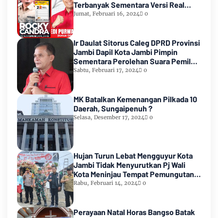
Terbanyak Sementara Versi Real
Count KPU RI
Jumat, Februari 16, 2024
0
Ir Daulat Sitorus Caleg DPRD Provinsi
Jambi Dapil Kota Jambi Pimpin
Sementara Perolehan Suara Pemilu
2024
Sabtu, Februari 17, 2024
0
MK Batalkan Kemenangan Pilkada 10
Daerah, Sungaipenuh ?
Selasa, Desember 17, 2024
0
Hujan Turun Lebat Mengguyur Kota
Jambi Tidak Menyurutkan Pj Wali
Kota Meninjau Tempat Pemungutan
Suara Pemilu 2024
Rabu, Februari 14, 2024
0
Perayaan Natal Horas Bangso Batak