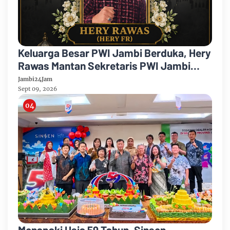
Keluarga Besar PWI Jambi Berduka, Hery
Rawas Mantan Sekretaris PWI Jambi
Tutup Usia
Jambi24Jam
Sept 09, 2026
Menapaki Usia 59 Tahun, Sinsen