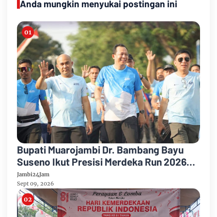
Anda mungkin menyukai postingan ini
Bupati Muarojambi Dr. Bambang Bayu
Suseno Ikut Presisi Merdeka Run 2026
Ajak Warga Hidup Sehat
Jambi24Jam
Sept 09, 2026