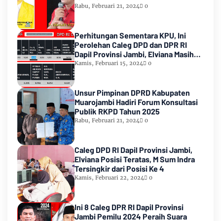
Rabu, Februari 21, 2024
0
Perhitungan Sementara KPU, Ini
Perolehan Caleg DPD dan DPR RI
Dapil Provinsi Jambi, Elviana Masih
Urutan Kedua Teratas
Kamis, Februari 15, 2024
0
Unsur Pimpinan DPRD Kabupaten
Muarojambi Hadiri Forum Konsultasi
Publik RKPD Tahun 2025
Rabu, Februari 21, 2024
0
Caleg DPD RI Dapil Provinsi Jambi,
Elviana Posisi Teratas, M Sum Indra
Tersingkir dari Posisi Ke 4
Kamis, Februari 22, 2024
0
Ini 8 Caleg DPR RI Dapil Provinsi
Jambi Pemilu 2024 Peraih Suara