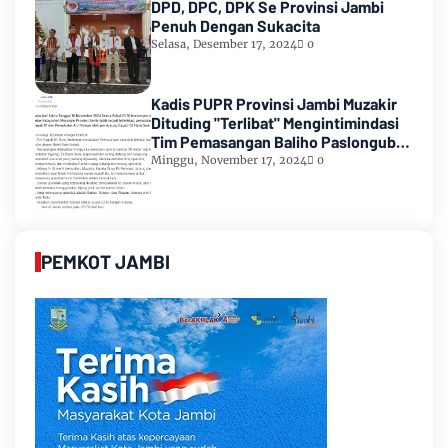
DPD, DPC, DPK Se Provinsi Jambi
Penuh Dengan Sukacita
Selasa, Desember 17, 2024
0
Kadis PUPR Provinsi Jambi Muzakir
Dituding "Terlibat" Mengintimindasi
Tim Pemasangan Baliho Paslongub
Romi-Sudirman
Minggu, November 17, 2024
0
PEMKOT JAMBI