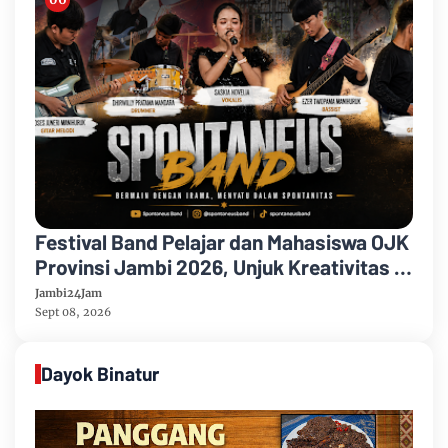
Festival Band Pelajar dan Mahasiswa OJK
Provinsi Jambi 2026, Unjuk Kreativitas di
Taman Banjuran Budayo, Spontaneus
Jambi24Jam
Band Raih Juara 2
Sept 08, 2026
Dayok Binatur