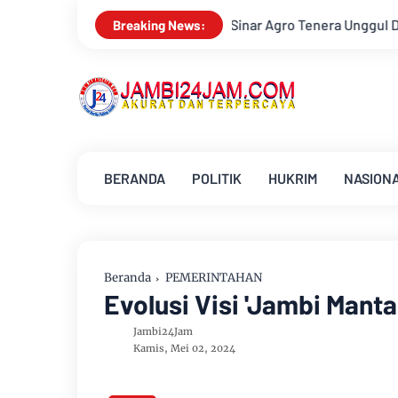
k PT Sinar Agro Tenera Unggul Dengan Warga Sipin Teluk Duren
Breaking News:
BERANDA
POLITIK
HUKRIM
NASION
Beranda
PEMERINTAHAN
Evolusi Visi 'Jambi Mant
Jambi24Jam
Kamis, Mei 02, 2024