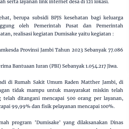
serta layanan link internet desa di 121 lokasi.
hat, berupa subsidi BPJS kesehatan bagi keluarga
ggung oleh Pemerintah Pusat dan Pemerintah
tan, realisasi kegiatan Dumisake yaitu kegiatan :
Jamkesda Provinsi Jambi Tahun 2023 Sebanyak 77.086
rima Bantuaan Iuran (PBI) Sebanyak 1.054.217 Jiwa.
rjadi di Rumah Sakit Umum Raden Matther Jambi, di
ngan tidak mampu untuk masyarakat miskin telah
ng telah ditangani mencapai 500 orang per layanan,
apai 99,99% dan fisik pelayanan mencapai 100%.
umah program 'Dumisake' yang dilaksanakan Dinas