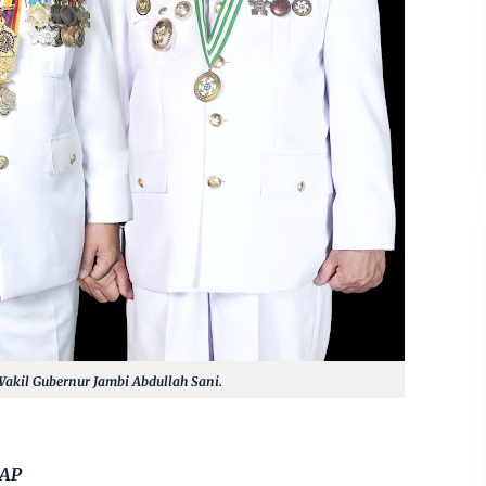
Wakil Gubernur Jambi Abdullah Sani.
.AP