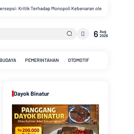
i Kebenaran oleh Media dan Aktivis
Kemarau Memuncak, Debi
6
Aug
2026
 BUDAYA
PEMERINTAHAN
OTOMOTIF
Dayok Binatur