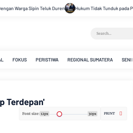
Hukum Tidak Tunduk pada Persepsi: Kritik Terhadap Monopol
AL
FOKUS
PERISTIWA
REGIONAL SUMATERA
SENI
ap Terdepan'
Font size:
PRINT
12px
30px