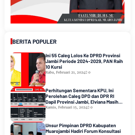
BERITA POPULER
Ini 55 Caleg Lolos Ke DPRD Provinsi
Jambi Periode 2024-2029, PAN Raih
10 Kursi
Rabu, Februari 21, 2024
0
Perhitungan Sementara KPU, Ini
Perolehan Caleg DPD dan DPR RI
Dapil Provinsi Jambi, Elviana Masih
Urutan Kedua Teratas
Kamis, Februari 15, 2024
0
Unsur Pimpinan DPRD Kabupaten
Muarojambi Hadiri Forum Konsultasi