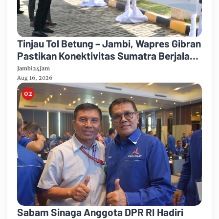
Tinjau Tol Betung – Jambi, Wapres Gibran
Pastikan Konektivitas Sumatra Berjalan
Optimal
Jambi24Jam
Aug 16, 2026
Sabam Sinaga Anggota DPR RI Hadiri