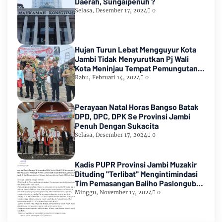
Daerah, Sungaipenuh ?
Selasa, Desember 17, 2024
0
Hujan Turun Lebat Mengguyur Kota
Jambi Tidak Menyurutkan Pj Wali
Kota Meninjau Tempat Pemungutan
Suara Pemilu 2024
Rabu, Februari 14, 2024
0
Perayaan Natal Horas Bangso Batak
DPD, DPC, DPK Se Provinsi Jambi
Penuh Dengan Sukacita
Selasa, Desember 17, 2024
0
Kadis PUPR Provinsi Jambi Muzakir
Dituding "Terlibat" Mengintimindasi
Tim Pemasangan Baliho Paslongub
Romi-Sudirman
Minggu, November 17, 2024
0