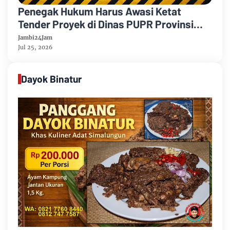
Penegak Hukum Harus Awasi Ketat
Tender Proyek di Dinas PUPR Provinsi
Jambi, Khususnya Dinas PUPR
Jambi24Jam
Kabupaten Bungo
Jul 25, 2026
Dayok Binatur