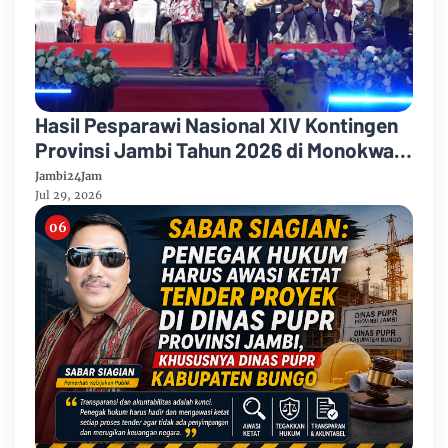
Hasil Pesparawi Nasional XIV Kontingen
Provinsi Jambi Tahun 2026 di Monokwari
Papua Barat
Jambi24Jam
Jul 29, 2026