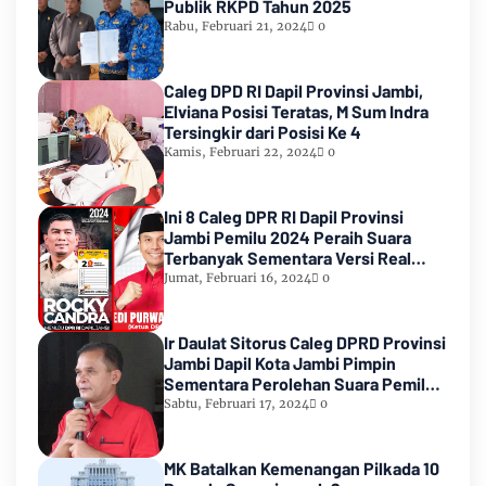
Publik RKPD Tahun 2025
Rabu, Februari 21, 2024
0
Caleg DPD RI Dapil Provinsi Jambi,
Elviana Posisi Teratas, M Sum Indra
Tersingkir dari Posisi Ke 4
Kamis, Februari 22, 2024
0
Ini 8 Caleg DPR RI Dapil Provinsi
Jambi Pemilu 2024 Peraih Suara
Terbanyak Sementara Versi Real
Count KPU RI
Jumat, Februari 16, 2024
0
Ir Daulat Sitorus Caleg DPRD Provinsi
Jambi Dapil Kota Jambi Pimpin
Sementara Perolehan Suara Pemilu
2024
Sabtu, Februari 17, 2024
0
MK Batalkan Kemenangan Pilkada 10