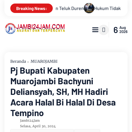
dak Tunduk pada Persepsi: Kritik Terhadap Monopoli Kebenaran 
Breaking News:
6
Aug
2026
Beranda
MUAROJAMBI
Pj Bupati Kabupaten
Muarojambi Bachyuni
Deliansyah, SH, MH Hadiri
Acara Halal Bi Halal Di Desa
Tempino
Jambi24Jam
Selasa, April 30, 2024