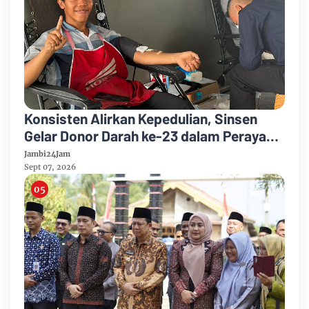
Konsisten Alirkan Kepedulian, Sinsen
Gelar Donor Darah ke-23 dalam Perayaan
Anniversary Sinsen
Jambi24Jam
Sept 07, 2026