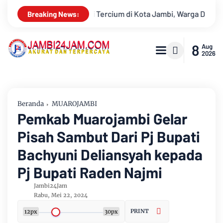
ota Jambi, Warga Diminta Waspada Hadapi Puncak Kemarau
A
Breaking News:
8
Aug
2026
Beranda
MUAROJAMBI
Pemkab Muarojambi Gelar
Pisah Sambut Dari Pj Bupati
Bachyuni Deliansyah kepada
Pj Bupati Raden Najmi
Jambi24Jam
Rabu, Mei 22, 2024
PRINT
12px
30px