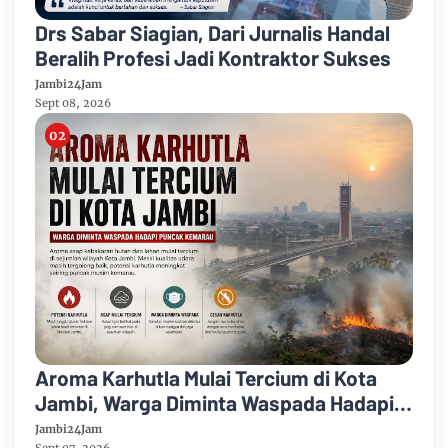
Drs Sabar Siagian, Dari Jurnalis Handal
Beralih Profesi Jadi Kontraktor Sukses
Jambi24Jam
Sept 08, 2026
Aroma Karhutla Mulai Tercium di Kota
Jambi, Warga Diminta Waspada Hadapi
Puncak Kemarau
Jambi24Jam