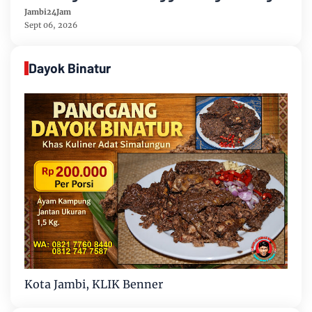
Sipin Teluk Duren
Jambi24Jam
Sept 06, 2026
Dayok Binatur
Kota Jambi, KLIK Benner