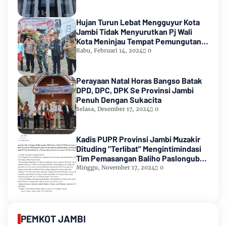
Hujan Turun Lebat Mengguyur Kota
Jambi Tidak Menyurutkan Pj Wali
Kota Meninjau Tempat Pemungutan
Suara Pemilu 2024
Rabu, Februari 14, 2024
0
Perayaan Natal Horas Bangso Batak
DPD, DPC, DPK Se Provinsi Jambi
Penuh Dengan Sukacita
Selasa, Desember 17, 2024
0
Kadis PUPR Provinsi Jambi Muzakir
Dituding "Terlibat" Mengintimindasi
Tim Pemasangan Baliho Paslongub
Romi-Sudirman
Minggu, November 17, 2024
0
PEMKOT JAMBI