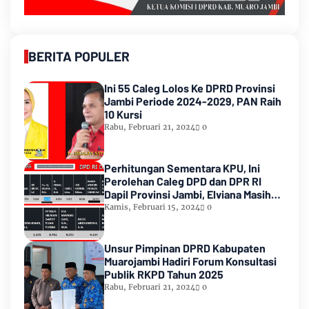
BERITA POPULER
Ini 55 Caleg Lolos Ke DPRD Provinsi
Jambi Periode 2024-2029, PAN Raih
10 Kursi
Rabu, Februari 21, 2024
0
Perhitungan Sementara KPU, Ini
Perolehan Caleg DPD dan DPR RI
Dapil Provinsi Jambi, Elviana Masih
Urutan Kedua Teratas
Kamis, Februari 15, 2024
0
Unsur Pimpinan DPRD Kabupaten
Muarojambi Hadiri Forum Konsultasi
Publik RKPD Tahun 2025
Rabu, Februari 21, 2024
0