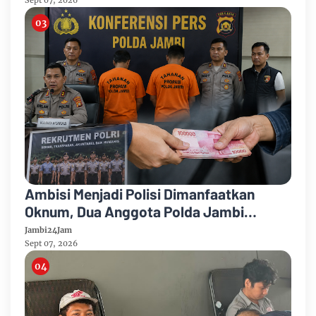
Sept 07, 2026
Ambisi Menjadi Polisi Dimanfaatkan
Oknum, Dua Anggota Polda Jambi
Diduga Tipu Calon Bintara dengan Janji
Jambi24Jam
Kelulusan
Sept 07, 2026