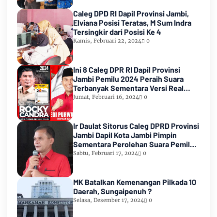
Caleg DPD RI Dapil Provinsi Jambi,
Elviana Posisi Teratas, M Sum Indra
Tersingkir dari Posisi Ke 4
Kamis, Februari 22, 2024
0
Ini 8 Caleg DPR RI Dapil Provinsi
Jambi Pemilu 2024 Peraih Suara
Terbanyak Sementara Versi Real
Count KPU RI
Jumat, Februari 16, 2024
0
Ir Daulat Sitorus Caleg DPRD Provinsi
Jambi Dapil Kota Jambi Pimpin
Sementara Perolehan Suara Pemilu
2024
Sabtu, Februari 17, 2024
0
MK Batalkan Kemenangan Pilkada 10
Daerah, Sungaipenuh ?
Selasa, Desember 17, 2024
0