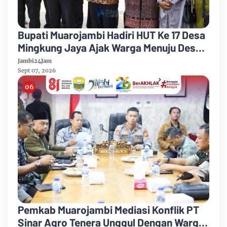
Bupati Muarojambi Hadiri HUT Ke 17 Desa
Mingkung Jaya Ajak Warga Menuju Desa
Mandiri 2026
Jambi24Jam
Sept 07, 2026
Pemkab Muarojambi Mediasi Konflik PT
Sinar Agro Tenera Unggul Dengan Warga