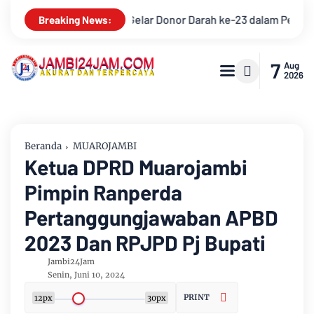
erayaan Anniversary Sinsen
Bupati Muarojambi Hadiri HUT K
Breaking News:
7
Aug
2026
Beranda
MUAROJAMBI
Ketua DPRD Muarojambi
Pimpin Ranperda
Pertanggungjawaban APBD
2023 Dan RPJPD Pj Bupati
Jambi24Jam
Senin, Juni 10, 2024
PRINT
12px
30px