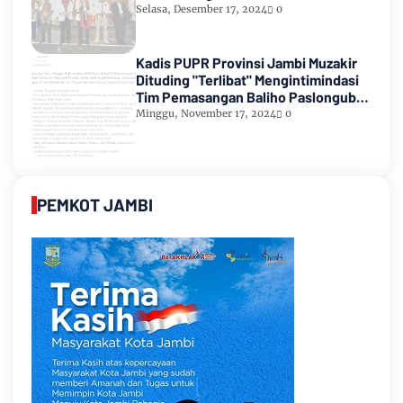
Selasa, Desember 17, 2024
0
Kadis PUPR Provinsi Jambi Muzakir
Dituding "Terlibat" Mengintimindasi
Tim Pemasangan Baliho Paslongub
Romi-Sudirman
Minggu, November 17, 2024
0
PEMKOT JAMBI