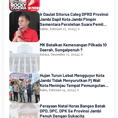
Ir Daulat Sitorus Caleg DPRD Provinsi
Jambi Dapil Kota Jambi Pimpin
Sementara Perolehan Suara Pemilu
2024
Sabtu, Februari 17, 2024
0
MK Batalkan Kemenangan Pilkada 10
Daerah, Sungaipenuh ?
Selasa, Desember 17, 2024
0
Hujan Turun Lebat Mengguyur Kota
Jambi Tidak Menyurutkan Pj Wali
Kota Meninjau Tempat Pemungutan
Suara Pemilu 2024
Rabu, Februari 14, 2024
0
Perayaan Natal Horas Bangso Batak
DPD, DPC, DPK Se Provinsi Jambi
Penuh Dengan Sukacita