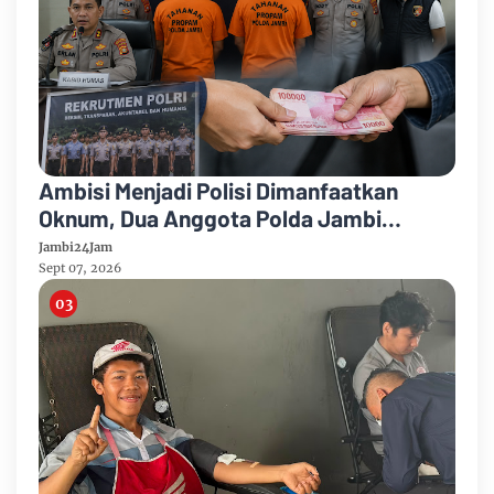
Ambisi Menjadi Polisi Dimanfaatkan
Oknum, Dua Anggota Polda Jambi
Diduga Tipu Calon Bintara dengan Janji
Jambi24Jam
Kelulusan
Sept 07, 2026