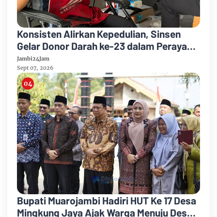
Konsisten Alirkan Kepedulian, Sinsen
Gelar Donor Darah ke-23 dalam Perayaan
Anniversary Sinsen
Jambi24Jam
Sept 07, 2026
Bupati Muarojambi Hadiri HUT Ke 17 Desa
Mingkung Jaya Ajak Warga Menuju Desa