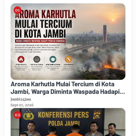
Aroma Karhutla Mulai Tercium di Kota
Jambi, Warga Diminta Waspada Hadapi
Puncak Kemarau
Jambi24Jam
Sept 07, 2026