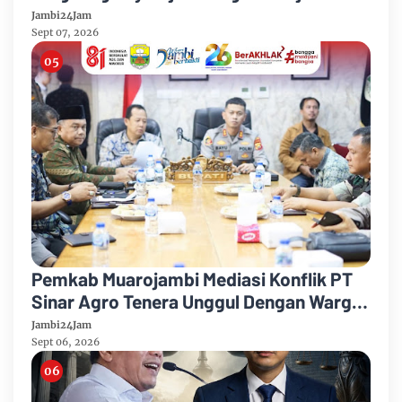
Mandiri 2026
Jambi24Jam
Sept 07, 2026
Pemkab Muarojambi Mediasi Konflik PT
Sinar Agro Tenera Unggul Dengan Warga
Sipin Teluk Duren
Jambi24Jam
Sept 06, 2026