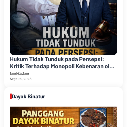
Hukum Tidak Tunduk pada Persepsi:
Kritik Terhadap Monopoli Kebenaran oleh
Media dan Aktivis
Jambi24Jam
Sept 06, 2026
Dayok Binatur