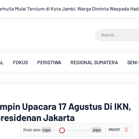
i, Warga Diminta Waspada Hadapi Puncak Kemarau
Ambisi Me
AL
FOKUS
PERISTIWA
REGIONAL SUMATERA
SENI
mpin Upacara 17 Agustus Di IKN,
presidenan Jakarta
Font size:
PRINT
12px
30px