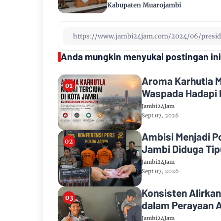
Kabupaten Muarojambi
Anda mungkin menyukai postingan ini
Aroma Karhutla M
Waspada Hadapi 
Jambi24Jam
Sept 07, 2026
Ambisi Menjadi P
Jambi Diduga Tipu
Jambi24Jam
Sept 07, 2026
Konsisten Alirkan
dalam Perayaan A
Jambi24Jam