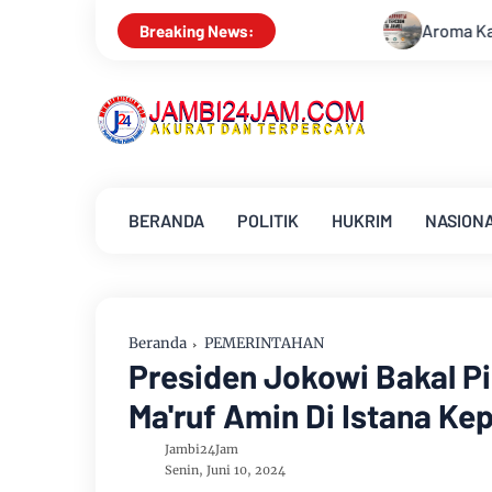
Aroma Karhutla Mulai Tercium di Kota Jamb
Breaking News:
BERANDA
POLITIK
HUKRIM
NASION
Beranda
PEMERINTAHAN
Presiden Jokowi Bakal Pi
Ma'ruf Amin Di Istana Ke
Jambi24Jam
Senin, Juni 10, 2024