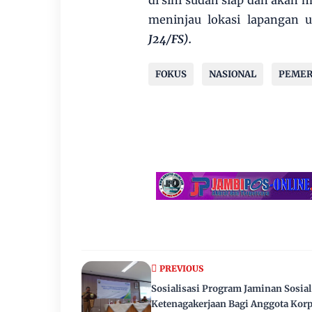
di sini sudah siap dan akan 
meninjau lokasi lapangan 
J24/FS).
FOKUS
NASIONAL
PEMER
PREVIOUS
Sosialisasi Program Jaminan Sosial
Ketenagakerjaan Bagi Anggota Korp