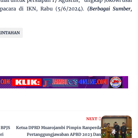
mulai untuk persiapan 17 Agustus," ungkap Jokowi usai
upacara di IKN, Rabu (5/6/2024).
(Berbagai Sumber,
INTAHAN
NEXT
 BPJS
Ketua DPRD Muarojambi Pimpin Ranperda
ri
Pertanggungjawaban APBD 2023 Dan