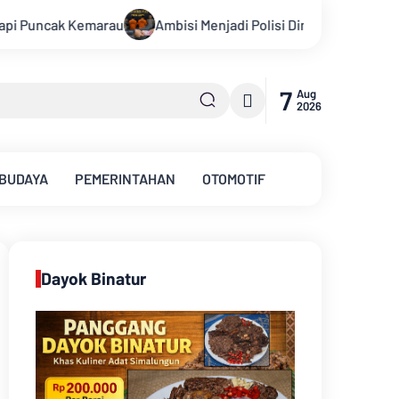
njadi Polisi Dimanfaatkan Oknum, Dua Anggota Polda Jambi Didug
7
Aug
2026
 BUDAYA
PEMERINTAHAN
OTOMOTIF
Dayok Binatur