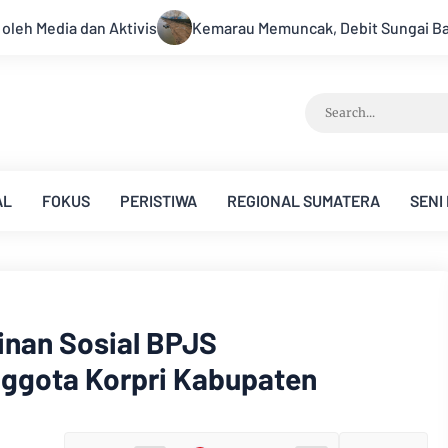
uncak, Debit Sungai Batanghari Terus Menyusut, Jambi Hadapi 
AL
FOKUS
PERISTIWA
REGIONAL SUMATERA
SENI
inan Sosial BPJS
nggota Korpri Kabupaten