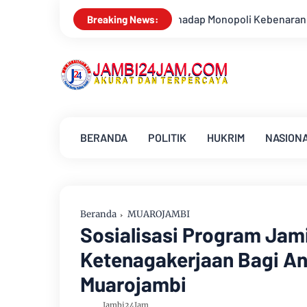
adap Monopoli Kebenaran oleh Media dan Aktivis
Kemarau Mem
Breaking News:
BERANDA
POLITIK
HUKRIM
NASION
Beranda
MUAROJAMBI
Sosialisasi Program Jam
Ketenagakerjaan Bagi A
Muarojambi
Jambi24Jam