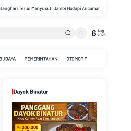
Ancaman Krisis Air Bersih dan Karhutla
Sungai Batanghari 
6
Aug
2026
 BUDAYA
PEMERINTAHAN
OTOMOTIF
Dayok Binatur