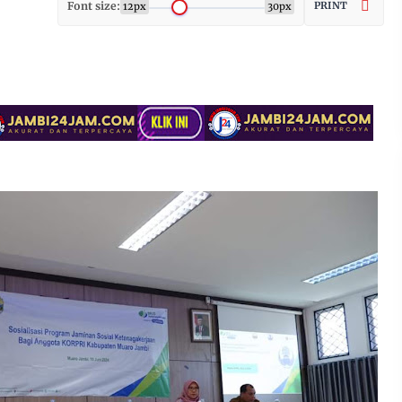
Font size:
PRINT
12px
30px