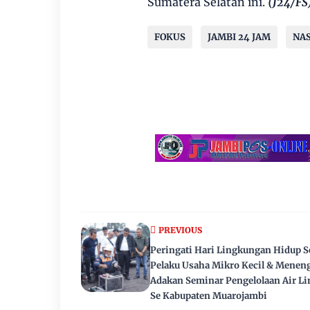
Sumatera Selatan ini.
(J24/FS
FOKUS
JAMBI 24 JAM
NA
PREVIOUS
Peringati Hari Lingkungan Hidup S
Pelaku Usaha Mikro Kecil & Menen
Adakan Seminar Pengelolaan Air L
Se Kabupaten Muarojambi