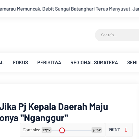
atanghari Terus Menyusut, Jambi Hadapi Ancaman Krisis Air Ber
AL
FOKUS
PERISTIWA
REGIONAL SUMATERA
SENI
Jika Pj Kepala Daerah Maju
konya "Nganggur"
Font size:
PRINT
12px
30px