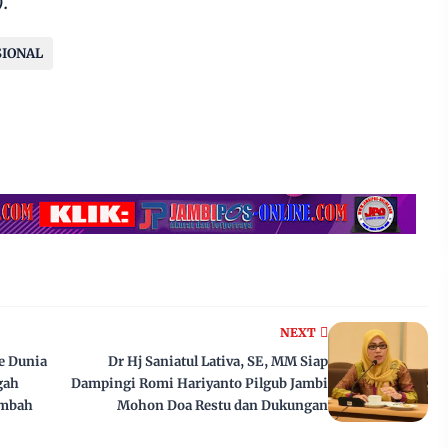
).
SIONAL
NEXT
e Dunia
Dr Hj Saniatul Lativa, SE, MM Siap
gah
Dampingi Romi Hariyanto Pilgub Jambi
imbah
Mohon Doa Restu dan Dukungan