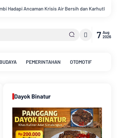
sih dan Karhutla
Sungai Batanghari Surut Akibat Kemarau, 
7
Aug
2026
 BUDAYA
PEMERINTAHAN
OTOMOTIF
Dayok Binatur