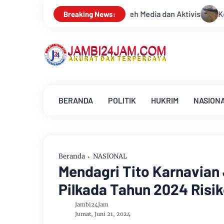
n oleh Media dan Aktivis
Kemarau Memuncak, Debit Sungai B
Breaking News:
BERANDA
POLITIK
HUKRIM
NASION
Beranda
NASIONAL
Mendagri Tito Karnavian 
Pilkada Tahun 2024 Risi
Jambi24Jam
Jumat, Juni 21, 2024