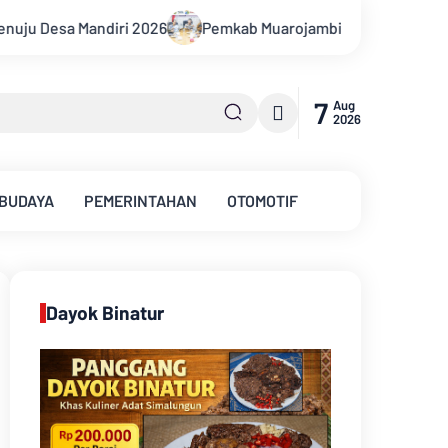
ambi Mediasi Konflik PT Sinar Agro Tenera Unggul Dengan Warg
7
Aug
2026
 BUDAYA
PEMERINTAHAN
OTOMOTIF
Dayok Binatur