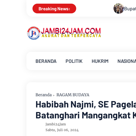
Bupati Muarojambi Hadiri HUT Ke 17 Desa Mingku
Breaking News:
BERANDA
POLITIK
HUKRIM
NASION
Beranda
RAGAM BUDAYA
Habibah Najmi, SE Pagelar
Batanghari Mangangkat 
Jambi24Jam
Sabtu, Juli 06, 2024