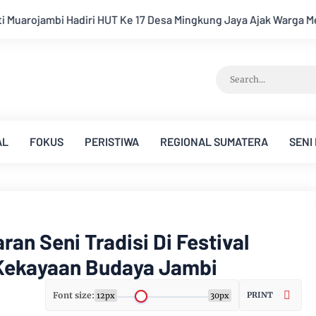
ng Jaya Ajak Warga Menuju Desa Mandiri 2026
Pemkab Muaroj
AL
FOKUS
PERISTIWA
REGIONAL SUMATERA
SENI
an Seni Tradisi Di Festival
Kekayaan Budaya Jambi
Font size:
PRINT
12px
30px