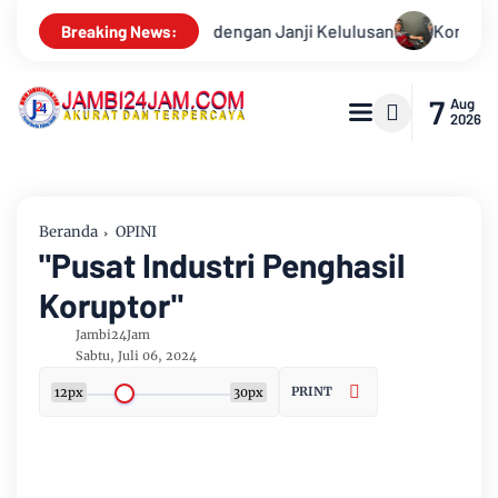
elulusan
Konsisten Alirkan Kepedulian, Sinsen Gelar Donor
Breaking News:
7
Aug
2026
Beranda
OPINI
"Pusat Industri Penghasil
Koruptor"
Jambi24Jam
Sabtu, Juli 06, 2024
PRINT
12px
30px