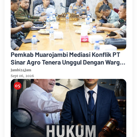
Pemkab Muarojambi Mediasi Konflik PT
Sinar Agro Tenera Unggul Dengan Warga
Sipin Teluk Duren
Jambi24Jam
Sept 06, 2026