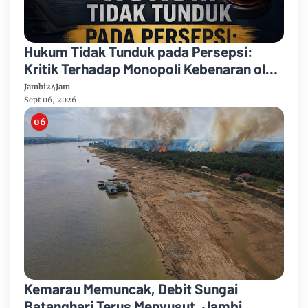
Hukum Tidak Tunduk pada Persepsi:
Kritik Terhadap Monopoli Kebenaran oleh
Media dan Aktivis
Jambi24Jam
Sept 06, 2026
Kemarau Memuncak, Debit Sungai
Batanghari Terus Menyusut, Jambi