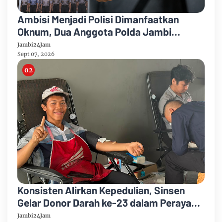
Ambisi Menjadi Polisi Dimanfaatkan
Oknum, Dua Anggota Polda Jambi
Diduga Tipu Calon Bintara dengan Janji
Jambi24Jam
Kelulusan
Sept 07, 2026
Konsisten Alirkan Kepedulian, Sinsen
Gelar Donor Darah ke-23 dalam Perayaan
Anniversary Sinsen
Jambi24Jam