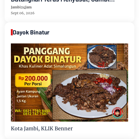
Hadapi Ancaman Krisis Air Bersih dan
Jambi24Jam
Karhutla
Sept 06, 2026
Dayok Binatur
Kota Jambi, KLIK Benner