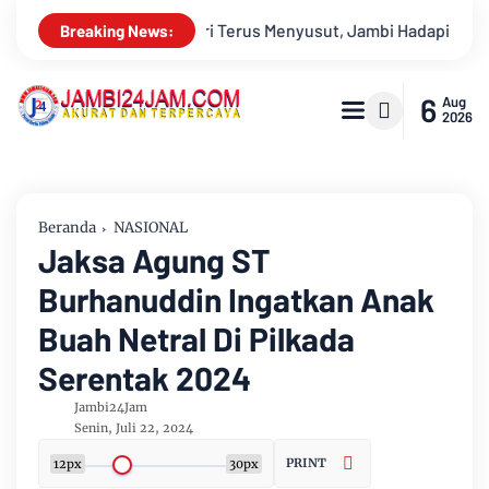
aman Krisis Air Bersih dan Karhutla
Sungai Batanghari Sur
Breaking News:
6
Aug
2026
Beranda
NASIONAL
Jaksa Agung ST
Burhanuddin Ingatkan Anak
Buah Netral Di Pilkada
Serentak 2024
Jambi24Jam
Senin, Juli 22, 2024
PRINT
12px
30px