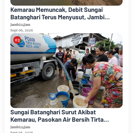
Kemarau Memuncak, Debit Sungai
Batanghari Terus Menyusut, Jambi
Hadapi Ancaman Krisis Air Bersih dan
Jambi24Jam
Karhutla
Sept 06, 2026
Sungai Batanghari Surut Akibat
Kemarau, Pasokan Air Bersih Tirta
Mayang Jambi Keruh
Jambi24Jam
Sept 06, 2026