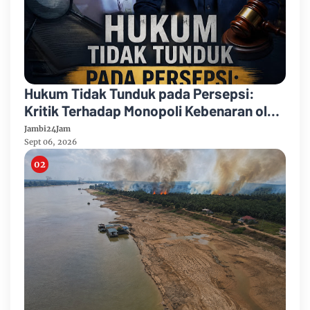
Hukum Tidak Tunduk pada Persepsi:
Kritik Terhadap Monopoli Kebenaran oleh
Media dan Aktivis
Jambi24Jam
Sept 06, 2026