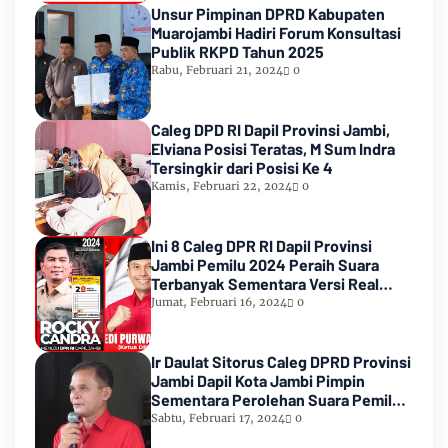
Unsur Pimpinan DPRD Kabupaten
Muarojambi Hadiri Forum Konsultasi
Publik RKPD Tahun 2025
Rabu, Februari 21, 2024
0
Caleg DPD RI Dapil Provinsi Jambi,
Elviana Posisi Teratas, M Sum Indra
Tersingkir dari Posisi Ke 4
Kamis, Februari 22, 2024
0
Ini 8 Caleg DPR RI Dapil Provinsi
Jambi Pemilu 2024 Peraih Suara
Terbanyak Sementara Versi Real
Count KPU RI
Jumat, Februari 16, 2024
0
Ir Daulat Sitorus Caleg DPRD Provinsi
Jambi Dapil Kota Jambi Pimpin
Sementara Perolehan Suara Pemilu
2024
Sabtu, Februari 17, 2024
0