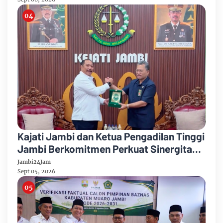
Kajati Jambi dan Ketua Pengadilan Tinggi
Jambi Berkomitmen Perkuat Sinergitas
Penegakan Hukum
Jambi24Jam
Sept 05, 2026