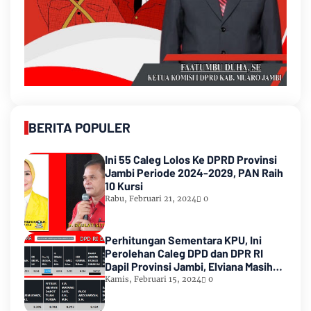
BERITA POPULER
Ini 55 Caleg Lolos Ke DPRD Provinsi
Jambi Periode 2024-2029, PAN Raih
10 Kursi
Rabu, Februari 21, 2024
0
Perhitungan Sementara KPU, Ini
Perolehan Caleg DPD dan DPR RI
Dapil Provinsi Jambi, Elviana Masih
Urutan Kedua Teratas
Kamis, Februari 15, 2024
0