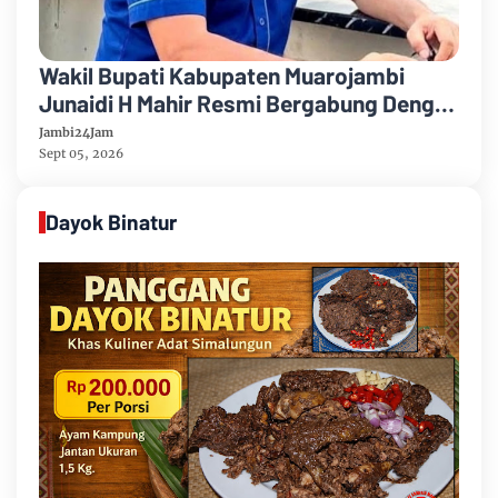
Wakil Bupati Kabupaten Muarojambi
Junaidi H Mahir Resmi Bergabung Dengan
Partai Demikrat
Jambi24Jam
Sept 05, 2026
Dayok Binatur