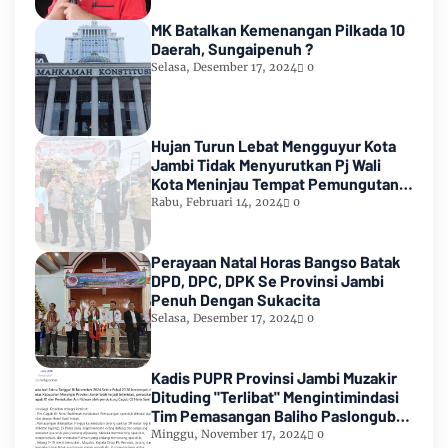
MK Batalkan Kemenangan Pilkada 10
Daerah, Sungaipenuh ?
Selasa, Desember 17, 2024
0
Hujan Turun Lebat Mengguyur Kota
Jambi Tidak Menyurutkan Pj Wali
Kota Meninjau Tempat Pemungutan
Suara Pemilu 2024
Rabu, Februari 14, 2024
0
Perayaan Natal Horas Bangso Batak
DPD, DPC, DPK Se Provinsi Jambi
Penuh Dengan Sukacita
Selasa, Desember 17, 2024
0
Kadis PUPR Provinsi Jambi Muzakir
Dituding "Terlibat" Mengintimindasi
Tim Pemasangan Baliho Paslongub
Romi-Sudirman
Minggu, November 17, 2024
0