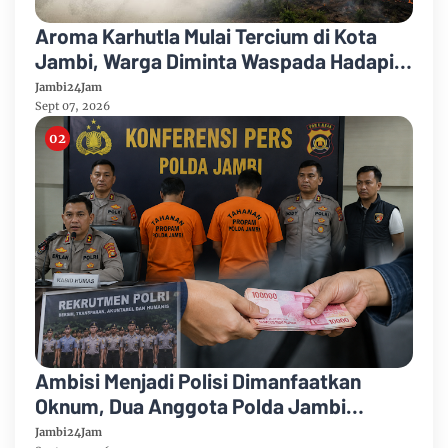
Aroma Karhutla Mulai Tercium di Kota
Jambi, Warga Diminta Waspada Hadapi
Puncak Kemarau
Jambi24Jam
Sept 07, 2026
Ambisi Menjadi Polisi Dimanfaatkan
Oknum, Dua Anggota Polda Jambi
Diduga Tipu Calon Bintara dengan Janji
Jambi24Jam