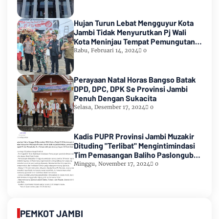
Hujan Turun Lebat Mengguyur Kota
Jambi Tidak Menyurutkan Pj Wali
Kota Meninjau Tempat Pemungutan
Suara Pemilu 2024
Rabu, Februari 14, 2024
0
Perayaan Natal Horas Bangso Batak
DPD, DPC, DPK Se Provinsi Jambi
Penuh Dengan Sukacita
Selasa, Desember 17, 2024
0
Kadis PUPR Provinsi Jambi Muzakir
Dituding "Terlibat" Mengintimindasi
Tim Pemasangan Baliho Paslongub
Romi-Sudirman
Minggu, November 17, 2024
0
PEMKOT JAMBI