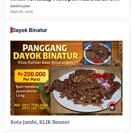
Media dan Aktivis
Jambi24Jam
Sept 06, 2026
Dayok Binatur
Kota Jambi, KLIK Benner