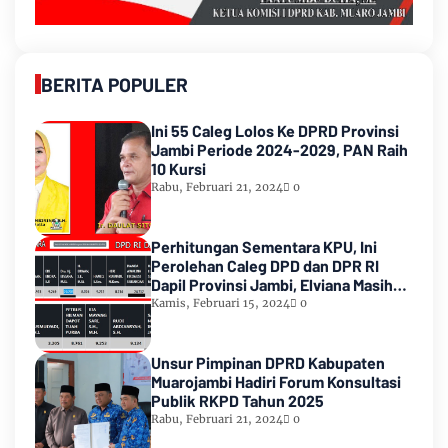
BERITA POPULER
Ini 55 Caleg Lolos Ke DPRD Provinsi
Jambi Periode 2024-2029, PAN Raih
10 Kursi
Rabu, Februari 21, 2024
0
Perhitungan Sementara KPU, Ini
Perolehan Caleg DPD dan DPR RI
Dapil Provinsi Jambi, Elviana Masih
Urutan Kedua Teratas
Kamis, Februari 15, 2024
0
Unsur Pimpinan DPRD Kabupaten
Muarojambi Hadiri Forum Konsultasi
Publik RKPD Tahun 2025
Rabu, Februari 21, 2024
0