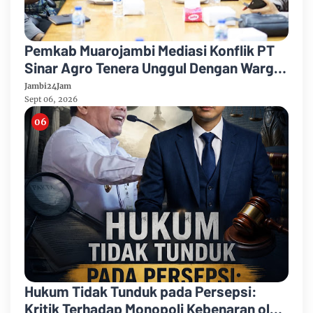
Pemkab Muarojambi Mediasi Konflik PT
Sinar Agro Tenera Unggul Dengan Warga
Sipin Teluk Duren
Jambi24Jam
Sept 06, 2026
Hukum Tidak Tunduk pada Persepsi:
Kritik Terhadap Monopoli Kebenaran oleh