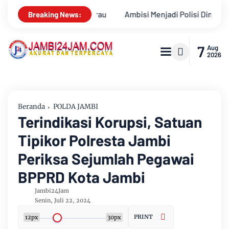
di Polisi Dimanfaatkan Oknum, Dua Anggota Polda Jambi Diduga 
Breaking News:
7
Aug
2026
Beranda
POLDA JAMBI
Terindikasi Korupsi, Satuan
Tipikor Polresta Jambi
Periksa Sejumlah Pegawai
BPPRD Kota Jambi
Jambi24Jam
Senin, Juli 22, 2024
PRINT
12px
30px