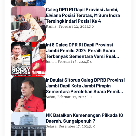
Caleg DPD RI Dapil Provinsi Jambi,
Elviana Posisi Teratas, M Sum Indra
Tersingkir dari Posisi Ke 4
Kamis, Februari 22, 2024
0
Ini 8 Caleg DPR RI Dapil Provinsi
Jambi Pemilu 2024 Peraih Suara
Terbanyak Sementara Versi Real
Count KPU RI
Jumat, Februari 16, 2024
0
Ir Daulat Sitorus Caleg DPRD Provinsi
Jambi Dapil Kota Jambi Pimpin
Sementara Perolehan Suara Pemilu
2024
Sabtu, Februari 17, 2024
0
MK Batalkan Kemenangan Pilkada 10
Daerah, Sungaipenuh ?
Selasa, Desember 17, 2024
0