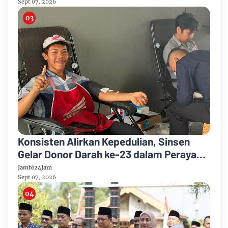
Kelulusan
Sept 07, 2026
Konsisten Alirkan Kepedulian, Sinsen
Gelar Donor Darah ke-23 dalam Perayaan
Anniversary Sinsen
Jambi24Jam
Sept 07, 2026