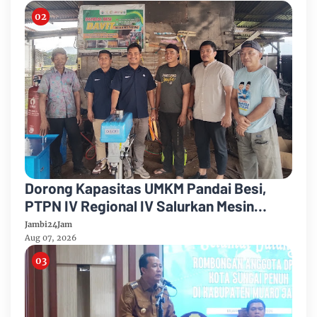
Dorong Kapasitas UMKM Pandai Besi,
PTPN IV Regional IV Salurkan Mesin
Canggih Dan Legalitas Usaha Di Sungai
Jambi24Jam
Penuh
Aug 07, 2026