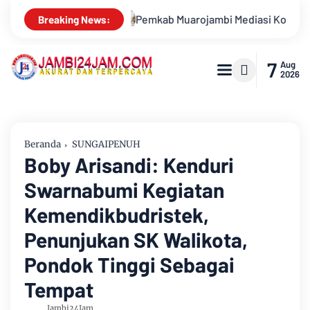
ambi Mediasi Konflik PT Sinar Agro Tenera Unggul Dengan Warg
Breaking News:
7
Aug
2026
Beranda
SUNGAIPENUH
Boby Arisandi: Kenduri
Swarnabumi Kegiatan
Kemendikbudristek,
Penunjukan SK Walikota,
Pondok Tinggi Sebagai
Tempat
Jambi24Jam