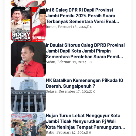
Ini 8 Caleg DPR RI Dapil Provinsi
Jambi Pemilu 2024 Peraih Suara
Terbanyak Sementara Versi Real
Count KPU RI
Jumat, Februari 16, 2024
0
Ir Daulat Sitorus Caleg DPRD Provinsi
Jambi Dapil Kota Jambi Pimpin
Sementara Perolehan Suara Pemilu
2024
Sabtu, Februari 17, 2024
0
MK Batalkan Kemenangan Pilkada 10
Daerah, Sungaipenuh ?
Selasa, Desember 17, 2024
0
Hujan Turun Lebat Mengguyur Kota
Jambi Tidak Menyurutkan Pj Wali
Kota Meninjau Tempat Pemungutan
Suara Pemilu 2024
Rabu, Februari 14, 2024
0