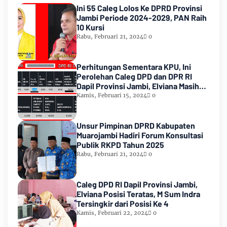
Ini 55 Caleg Lolos Ke DPRD Provinsi
Jambi Periode 2024-2029, PAN Raih
10 Kursi
Rabu, Februari 21, 2024
0
Perhitungan Sementara KPU, Ini
Perolehan Caleg DPD dan DPR RI
Dapil Provinsi Jambi, Elviana Masih
Urutan Kedua Teratas
Kamis, Februari 15, 2024
0
Unsur Pimpinan DPRD Kabupaten
Muarojambi Hadiri Forum Konsultasi
Publik RKPD Tahun 2025
Rabu, Februari 21, 2024
0
Caleg DPD RI Dapil Provinsi Jambi,
Elviana Posisi Teratas, M Sum Indra
Tersingkir dari Posisi Ke 4
Kamis, Februari 22, 2024
0