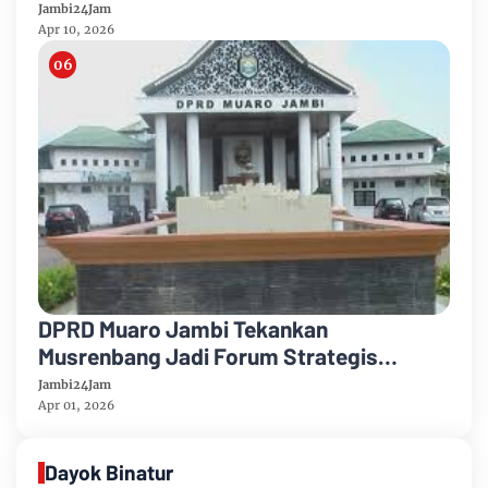
Sungai Penuh, Anggarkan Rp 3 Miliar
Jambi24Jam
Apr 10, 2026
DPRD Muaro Jambi Tekankan
Musrenbang Jadi Forum Strategis
Perencanaan Pembangunan
Jambi24Jam
Apr 01, 2026
Dayok Binatur