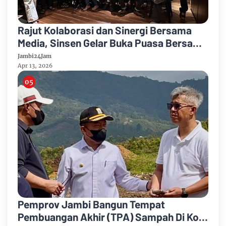
Rajut Kolaborasi dan Sinergi Bersama
Media, Sinsen Gelar Buka Puasa Bersama
Journalist 2026
Jambi24Jam
Apr 13, 2026
Pemprov Jambi Bangun Tempat
Pembuangan Akhir (TPA) Sampah Di Kota