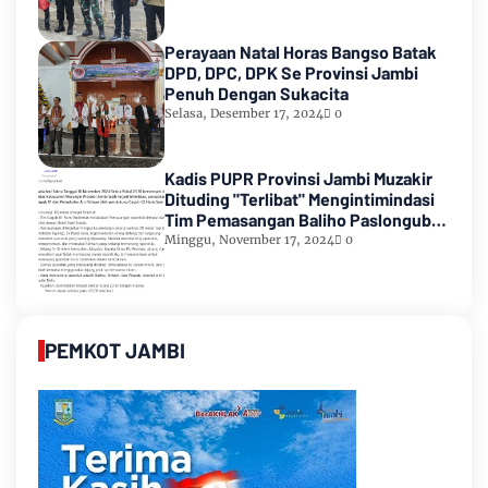
Perayaan Natal Horas Bangso Batak
DPD, DPC, DPK Se Provinsi Jambi
Penuh Dengan Sukacita
Selasa, Desember 17, 2024
0
Kadis PUPR Provinsi Jambi Muzakir
Dituding "Terlibat" Mengintimindasi
Tim Pemasangan Baliho Paslongub
Romi-Sudirman
Minggu, November 17, 2024
0
PEMKOT JAMBI