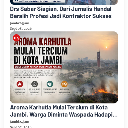
Drs Sabar Siagian, Dari Jurnalis Handal
Beralih Profesi Jadi Kontraktor Sukses
Jambi24Jam
Sept 08, 2026
Aroma Karhutla Mulai Tercium di Kota
Jambi, Warga Diminta Waspada Hadapi
Puncak Kemarau
Jambi24Jam
Sept 07, 2026