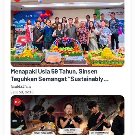
Menapaki Usia 59 Tahun, Sinsen
Teguhkan Semangat “Sustainably
Growing”
Jambi24Jam
Sept 08, 2026