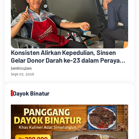
Konsisten Alirkan Kepedulian, Sinsen
Gelar Donor Darah ke-23 dalam Perayaan
Anniversary Sinsen
Jambi24Jam
Sept 07, 2026
Dayok Binatur