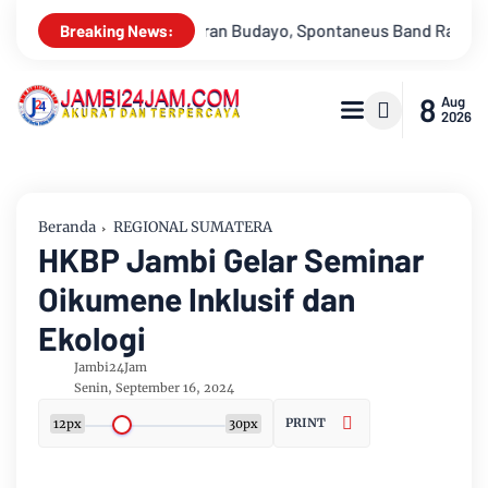
, Spontaneus Band Raih Juara 2
Drs Sabar Siagian, Dari Jurna
Breaking News:
8
Aug
2026
Beranda
REGIONAL SUMATERA
HKBP Jambi Gelar Seminar
Oikumene Inklusif dan
Ekologi
Jambi24Jam
Senin, September 16, 2024
PRINT
12px
30px