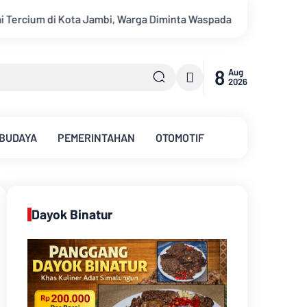
minta Waspada Hadapi Puncak Kemarau
Ambisi Menjadi Polisi
8
Aug
2026
 BUDAYA
PEMERINTAHAN
OTOMOTIF
Dayok Binatur