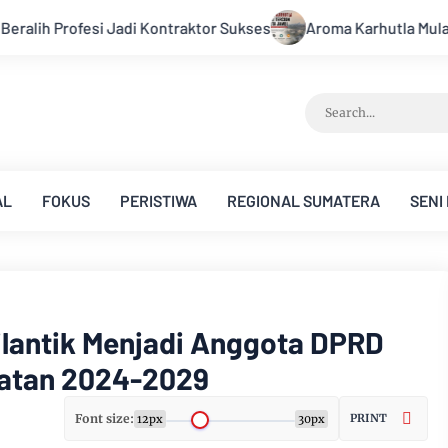
ses
Aroma Karhutla Mulai Tercium di Kota Jambi, Warga Di
AL
FOKUS
PERISTIWA
REGIONAL SUMATERA
SENI
Dilantik Menjadi Anggota DPRD
batan 2024-2029
Font size:
PRINT
12px
30px