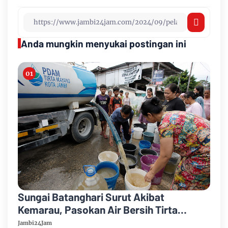
Anda mungkin menyukai postingan ini
Sungai Batanghari Surut Akibat
Kemarau, Pasokan Air Bersih Tirta
Mayang Jambi Keruh
Jambi24Jam