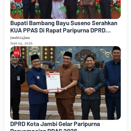
Bupati Bambang Bayu Suseno Serahkan
KUA PPAS Di Rapat Paripurna DPRD
Muarojambi
Jambi24Jam
Sept 04, 2026
DPRD Kota Jambi Gelar Paripurna
Penyampaian PPAS 2026