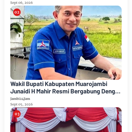
Sept 06, 2026
Wakil Bupati Kabupaten Muarojambi
Junaidi H Mahir Resmi Bergabung Dengan
Partai Demikrat
Jambi24Jam
Sept 05, 2026