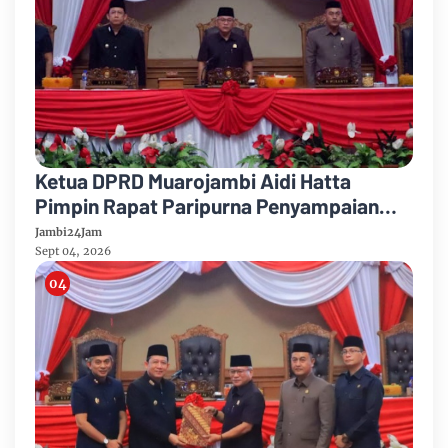
Ketua DPRD Muarojambi Aidi Hatta
Pimpin Rapat Paripurna Penyampaian
Rancangan Perubahan KUA-PPAS Tahun
Jambi24Jam
Anggaran 2026
Sept 04, 2026