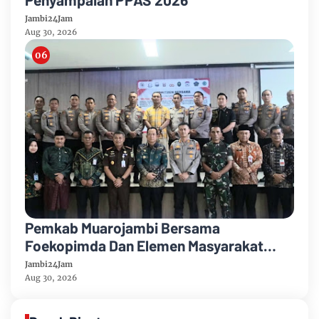
Jambi24Jam
Aug 30, 2026
Pemkab Muarojambi Bersama
Foekopimda Dan Elemen Masyarakat
Menyatakan Sikap Dengan Tegas Tolak
Jambi24Jam
Keberadaan Geng Motor
Aug 30, 2026