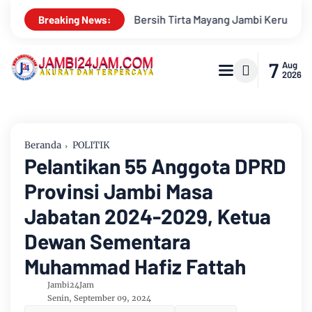
Tirta Mayang Jambi Keruh
Kapolda Jambi Terima Silaturahmi 
Breaking News:
7
Aug
2026
Beranda
POLITIK
Pelantikan 55 Anggota DPRD
Provinsi Jambi Masa
Jabatan 2024-2029, Ketua
Dewan Sementara
Muhammad Hafiz Fattah
Jambi24Jam
Senin, September 09, 2024