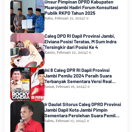
Unsur Pimpinan DPRD Kabupaten
Muarojambi Hadiri Forum Konsultasi
Publik RKPD Tahun 2025
Rabu, Februari 21, 2024
0
Caleg DPD RI Dapil Provinsi Jambi,
Elviana Posisi Teratas, M Sum Indra
Tersingkir dari Posisi Ke 4
Kamis, Februari 22, 2024
0
Ini 8 Caleg DPR RI Dapil Provinsi
Jambi Pemilu 2024 Peraih Suara
Terbanyak Sementara Versi Real
Count KPU RI
Jumat, Februari 16, 2024
0
Ir Daulat Sitorus Caleg DPRD Provinsi
Jambi Dapil Kota Jambi Pimpin
Sementara Perolehan Suara Pemilu
2024
Sabtu, Februari 17, 2024
0