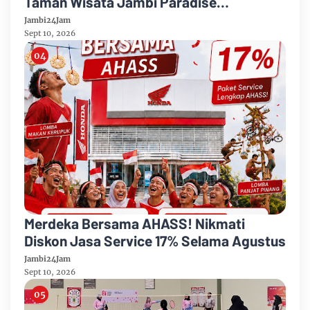
Taman Wisata Jambi Paradise
Kabupaten Muarojambi
Jambi24Jam
Sept 10, 2026
Merdeka Bersama AHASS! Nikmati
Diskon Jasa Service 17% Selama Agustus
Jambi24Jam
Sept 10, 2026