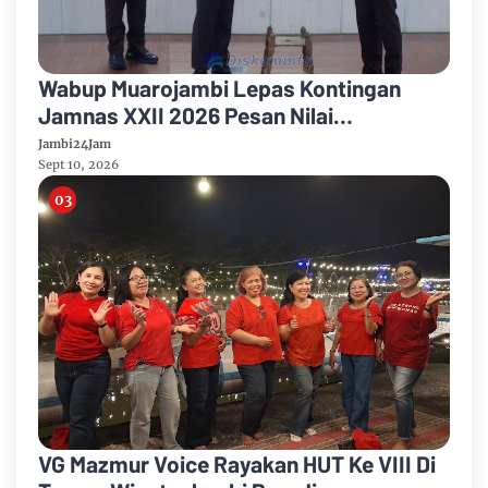
Wabup Muarojambi Lepas Kontingan
Jamnas XXII 2026 Pesan Nilai
Kedisiplinan Dan Pancasila
Jambi24Jam
Sept 10, 2026
VG Mazmur Voice Rayakan HUT Ke VIII Di