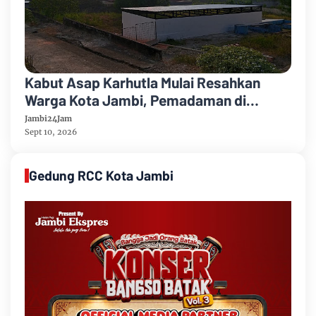
Kabut Asap Karhutla Mulai Resahkan
Warga Kota Jambi, Pemadaman di
Sungai Gelam Terus Dikebut
Jambi24Jam
Sept 10, 2026
Gedung RCC Kota Jambi