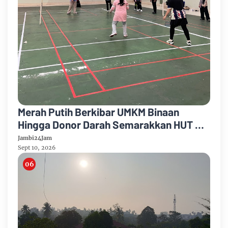
Merah Putih Berkibar UMKM Binaan
Hingga Donor Darah Semarakkan HUT RI
Ke-81 Di PTPN IV Regional IV
Jambi24Jam
Sept 10, 2026