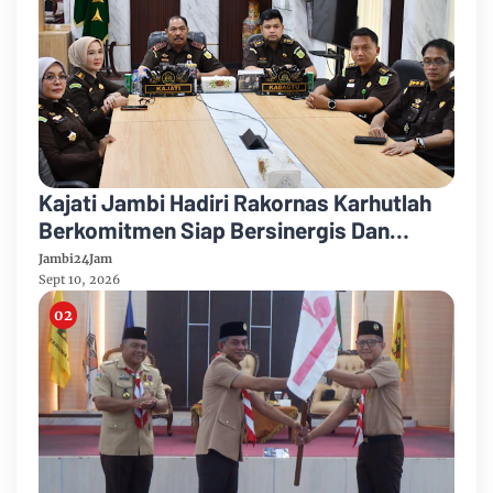
Kajati Jambi Hadiri Rakornas Karhutlah
Berkomitmen Siap Bersinergis Dan
Kolaborasi Dalam Penanganan Karhutla
Jambi24Jam
Sept 10, 2026