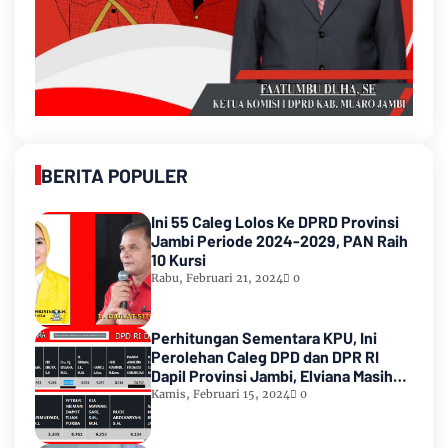
BERITA POPULER
Ini 55 Caleg Lolos Ke DPRD Provinsi
Jambi Periode 2024-2029, PAN Raih
10 Kursi
Rabu, Februari 21, 2024
0
Perhitungan Sementara KPU, Ini
Perolehan Caleg DPD dan DPR RI
Dapil Provinsi Jambi, Elviana Masih
Urutan Kedua Teratas
Kamis, Februari 15, 2024
0