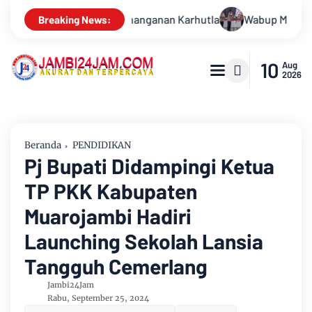
Wabup Muarojambi Lepas Kontingan Jamnas XXII 2026 Pesan 
Breaking News:
10
Aug
2026
Beranda
PENDIDIKAN
Pj Bupati Didampingi Ketua
TP PKK Kabupaten
Muarojambi Hadiri
Launching Sekolah Lansia
Tangguh Cemerlang
Jambi24Jam
Rabu, September 25, 2024