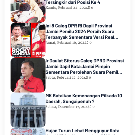
Tersingkir dari Posisi Ke 4
Kamis, Februari 22, 2024
0
Ini 8 Caleg DPR RI Dapil Provinsi
Jambi Pemilu 2024 Peraih Suara
Terbanyak Sementara Versi Real
Count KPU RI
Jumat, Februari 16, 2024
0
Ir Daulat Sitorus Caleg DPRD Provinsi
Jambi Dapil Kota Jambi Pimpin
Sementara Perolehan Suara Pemilu
2024
Sabtu, Februari 17, 2024
0
MK Batalkan Kemenangan Pilkada 10
Daerah, Sungaipenuh ?
Selasa, Desember 17, 2024
0
Hujan Turun Lebat Mengguyur Kota