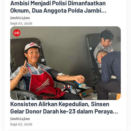
Ambisi Menjadi Polisi Dimanfaatkan
Oknum, Dua Anggota Polda Jambi
Diduga Tipu Calon Bintara dengan Janji
Jambi24Jam
Kelulusan
Sept 07, 2026
Konsisten Alirkan Kepedulian, Sinsen
Gelar Donor Darah ke-23 dalam Perayaan
Anniversary Sinsen
Jambi24Jam
Sept 07, 2026