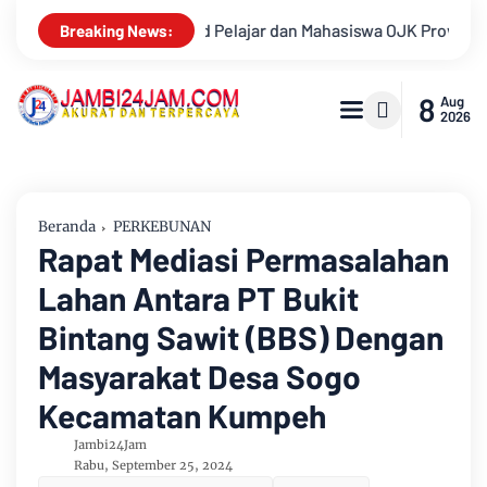
JK Provinsi Jambi 2026, Unjuk Kreativitas di Taman Banjuran B
Breaking News:
8
Aug
2026
Beranda
PERKEBUNAN
Rapat Mediasi Permasalahan
Lahan Antara PT Bukit
Bintang Sawit (BBS) Dengan
Masyarakat Desa Sogo
Kecamatan Kumpeh
Jambi24Jam
Rabu, September 25, 2024