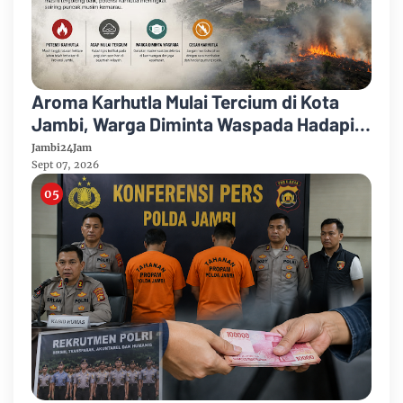
Aroma Karhutla Mulai Tercium di Kota
Jambi, Warga Diminta Waspada Hadapi
Puncak Kemarau
Jambi24Jam
Sept 07, 2026