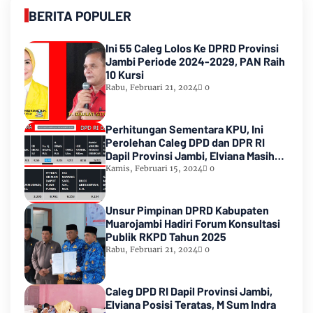
BERITA POPULER
Ini 55 Caleg Lolos Ke DPRD Provinsi
Jambi Periode 2024-2029, PAN Raih
10 Kursi
Rabu, Februari 21, 2024
0
Perhitungan Sementara KPU, Ini
Perolehan Caleg DPD dan DPR RI
Dapil Provinsi Jambi, Elviana Masih
Urutan Kedua Teratas
Kamis, Februari 15, 2024
0
Unsur Pimpinan DPRD Kabupaten
Muarojambi Hadiri Forum Konsultasi
Publik RKPD Tahun 2025
Rabu, Februari 21, 2024
0
Caleg DPD RI Dapil Provinsi Jambi,
Elviana Posisi Teratas, M Sum Indra