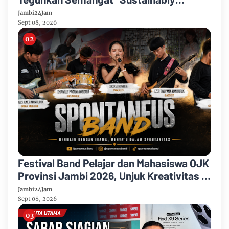
Growing”
Jambi24Jam
Sept 08, 2026
Festival Band Pelajar dan Mahasiswa OJK
Provinsi Jambi 2026, Unjuk Kreativitas di
Taman Banjuran Budayo, Spontaneus
Jambi24Jam
Band Raih Juara 2
Sept 08, 2026