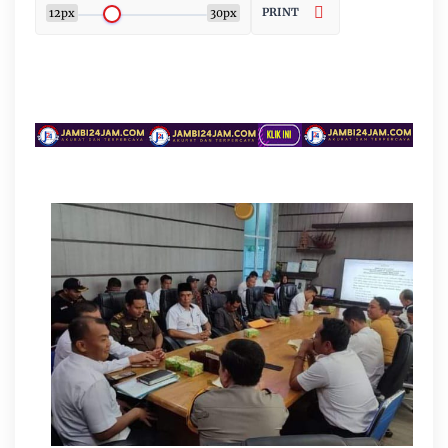
PRINT
12px
30px