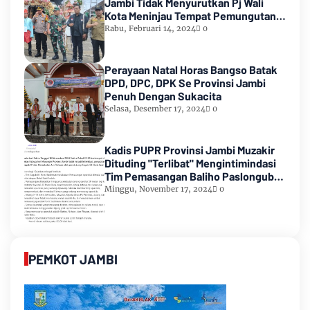
Jambi Tidak Menyurutkan Pj Wali
Kota Meninjau Tempat Pemungutan
Suara Pemilu 2024
Rabu, Februari 14, 2024
0
Perayaan Natal Horas Bangso Batak
DPD, DPC, DPK Se Provinsi Jambi
Penuh Dengan Sukacita
Selasa, Desember 17, 2024
0
Kadis PUPR Provinsi Jambi Muzakir
Dituding "Terlibat" Mengintimindasi
Tim Pemasangan Baliho Paslongub
Romi-Sudirman
Minggu, November 17, 2024
0
PEMKOT JAMBI