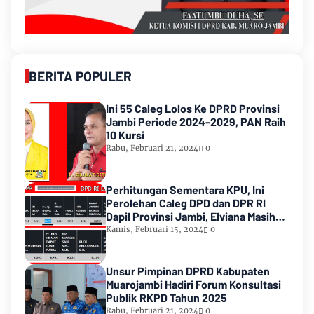
BERITA POPULER
Ini 55 Caleg Lolos Ke DPRD Provinsi
Jambi Periode 2024-2029, PAN Raih
10 Kursi
Rabu, Februari 21, 2024
0
Perhitungan Sementara KPU, Ini
Perolehan Caleg DPD dan DPR RI
Dapil Provinsi Jambi, Elviana Masih
Urutan Kedua Teratas
Kamis, Februari 15, 2024
0
Unsur Pimpinan DPRD Kabupaten
Muarojambi Hadiri Forum Konsultasi
Publik RKPD Tahun 2025
Rabu, Februari 21, 2024
0