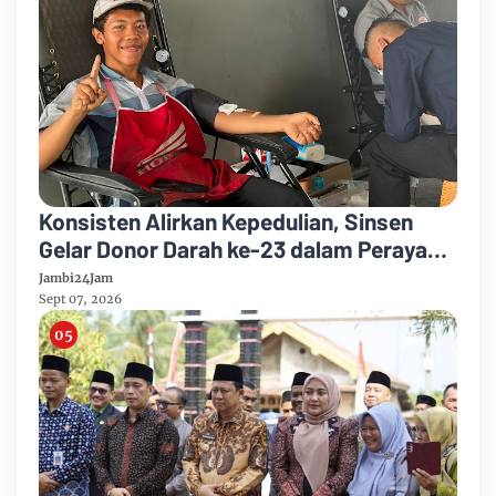
Konsisten Alirkan Kepedulian, Sinsen
Gelar Donor Darah ke-23 dalam Perayaan
Anniversary Sinsen
Jambi24Jam
Sept 07, 2026