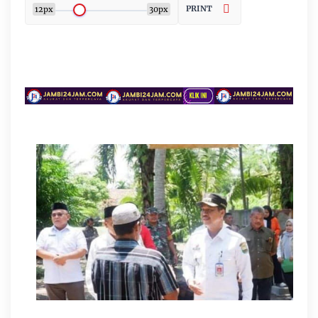
PRINT
12px
30px