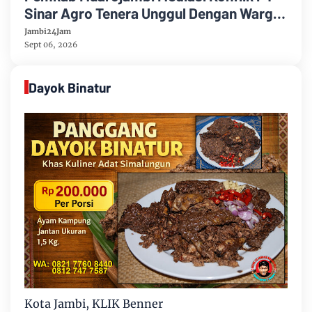
Sinar Agro Tenera Unggul Dengan Warga
Sipin Teluk Duren
Jambi24Jam
Sept 06, 2026
Dayok Binatur
Kota Jambi, KLIK Benner