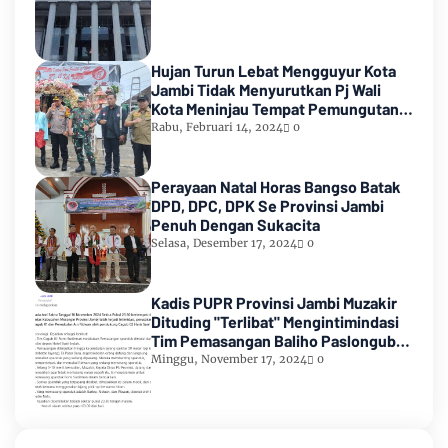
Hujan Turun Lebat Mengguyur Kota
Jambi Tidak Menyurutkan Pj Wali
Kota Meninjau Tempat Pemungutan
Suara Pemilu 2024
Rabu, Februari 14, 2024
0
Perayaan Natal Horas Bangso Batak
DPD, DPC, DPK Se Provinsi Jambi
Penuh Dengan Sukacita
Selasa, Desember 17, 2024
0
Kadis PUPR Provinsi Jambi Muzakir
Dituding "Terlibat" Mengintimindasi
Tim Pemasangan Baliho Paslongub
Romi-Sudirman
Minggu, November 17, 2024
0