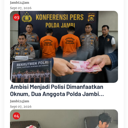
Puncak Kemarau
Jambi24Jam
Sept 07, 2026
Ambisi Menjadi Polisi Dimanfaatkan
Oknum, Dua Anggota Polda Jambi
Diduga Tipu Calon Bintara dengan Janji
Jambi24Jam
Kelulusan
Sept 07, 2026