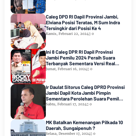
Caleg DPD RI Dapil Provinsi Jambi,
Elviana Posisi Teratas, M Sum Indra
Tersingkir dari Posisi Ke 4
Kamis, Februari 22, 2024
0
Ini 8 Caleg DPR RI Dapil Provinsi
Jambi Pemilu 2024 Peraih Suara
Terbanyak Sementara Versi Real
Count KPU RI
Jumat, Februari 16, 2024
0
Ir Daulat Sitorus Caleg DPRD Provinsi
Jambi Dapil Kota Jambi Pimpin
Sementara Perolehan Suara Pemilu
2024
Sabtu, Februari 17, 2024
0
MK Batalkan Kemenangan Pilkada 10
Daerah, Sungaipenuh ?
Selasa, Desember 17, 2024
0