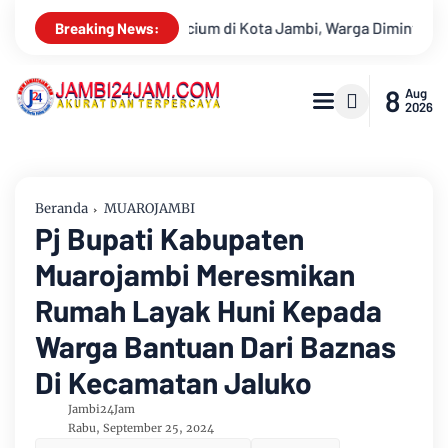
 Warga Diminta Waspada Hadapi Puncak Kemarau
Ambisi Menja
Breaking News:
8
Aug
2026
Beranda
MUAROJAMBI
Pj Bupati Kabupaten
Muarojambi Meresmikan
Rumah Layak Huni Kepada
Warga Bantuan Dari Baznas
Di Kecamatan Jaluko
Jambi24Jam
Rabu, September 25, 2024