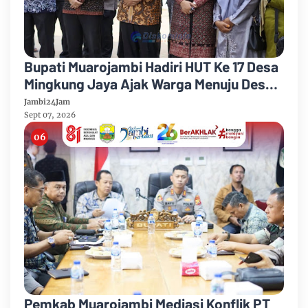
Bupati Muarojambi Hadiri HUT Ke 17 Desa
Mingkung Jaya Ajak Warga Menuju Desa
Mandiri 2026
Jambi24Jam
Sept 07, 2026
Pemkab Muarojambi Mediasi Konflik PT