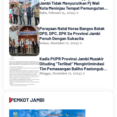
Jambi Tidak Menyurutkan Pj Wali
Kota Meninjau Tempat Pemungutan
Suara Pemilu 2024
Rabu, Februari 14, 2024
0
Perayaan Natal Horas Bangso Batak
DPD, DPC, DPK Se Provinsi Jambi
Penuh Dengan Sukacita
Selasa, Desember 17, 2024
0
Kadis PUPR Provinsi Jambi Muzakir
Dituding "Terlibat" Mengintimindasi
Tim Pemasangan Baliho Paslongub
Romi-Sudirman
Minggu, November 17, 2024
0
PEMKOT JAMBI