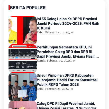
BERITA POPULER
Ini 55 Caleg Lolos Ke DPRD Provinsi
Jambi Periode 2024-2029, PAN Raih
10 Kursi
Rabu, Februari 21, 2024
0
Perhitungan Sementara KPU, Ini
Perolehan Caleg DPD dan DPR RI
Dapil Provinsi Jambi, Elviana Masih
Urutan Kedua Teratas
Kamis, Februari 15, 2024
0
Unsur Pimpinan DPRD Kabupaten
Muarojambi Hadiri Forum Konsultasi
Publik RKPD Tahun 2025
Rabu, Februari 21, 2024
0
Caleg DPD RI Dapil Provinsi Jambi,
Elviana Posisi Teratas, M Sum Indra