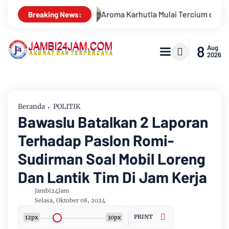
i Tercium di Kota Jambi, Warga Diminta Waspada Hadapi Puncak
Breaking News:
8
Aug
2026
Beranda
POLITIK
Bawaslu Batalkan 2 Laporan
Terhadap Paslon Romi-
Sudirman Soal Mobil Loreng
Dan Lantik Tim Di Jam Kerja
Jambi24Jam
Selasa, Oktober 08, 2024
PRINT
12px
30px