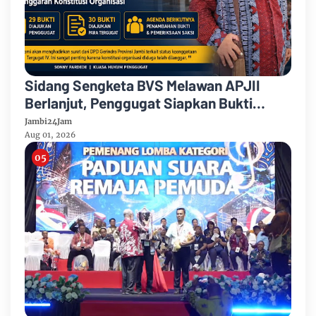
Sidang Sengketa BVS Melawan APJII
Berlanjut, Penggugat Siapkan Bukti
Dugaan Pelanggaran Konstitusi
Jambi24Jam
Organisasi
Aug 01, 2026