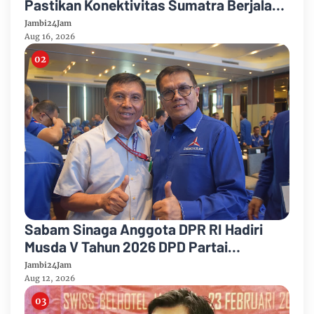
Pastikan Konektivitas Sumatra Berjalan
Optimal
Jambi24Jam
Aug 16, 2026
Sabam Sinaga Anggota DPR RI Hadiri
Musda V Tahun 2026 DPD Partai
Demokrat Provinsi Jambi
Jambi24Jam
Aug 12, 2026