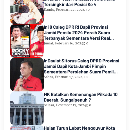
Tersingkir dari Posisi Ke 4
Kamis, Februari 22, 2024
0
Ini 8 Caleg DPR RI Dapil Provinsi
Jambi Pemilu 2024 Peraih Suara
Terbanyak Sementara Versi Real
Count KPU RI
Jumat, Februari 16, 2024
0
Ir Daulat Sitorus Caleg DPRD Provinsi
Jambi Dapil Kota Jambi Pimpin
Sementara Perolehan Suara Pemilu
2024
Sabtu, Februari 17, 2024
0
MK Batalkan Kemenangan Pilkada 10
Daerah, Sungaipenuh ?
Selasa, Desember 17, 2024
0
Hujan Turun Lebat Mengguyur Kota